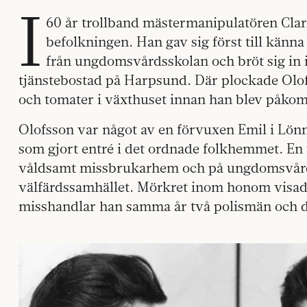
I
60 år trollband mästermanipulatören Cla
befolkningen. Han gav sig först till kän
från ungdomsvårdsskolan och bröt sig in i
tjänstebostad på Harpsund. Där plockade Olof
och tomater i växthuset innan han blev påko
Olofsson var något av en förvuxen Emil i Lönn
som gjort entré i det ordnade folkhemmet. En 
våldsamt missbrukarhem och på ungdomsvårds
välfärdssamhället. Mörkret inom honom visad
misshandlar han samma år två polismän och döm