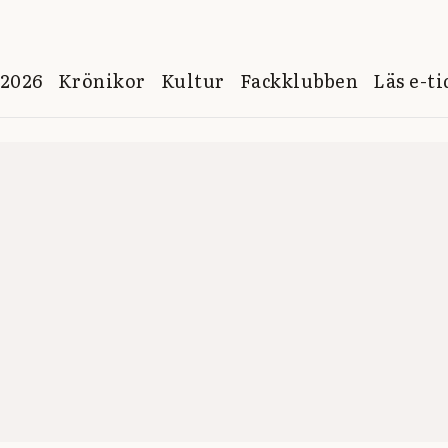
 2026
Krönikor
Kultur
Fackklubben
Läs e-t