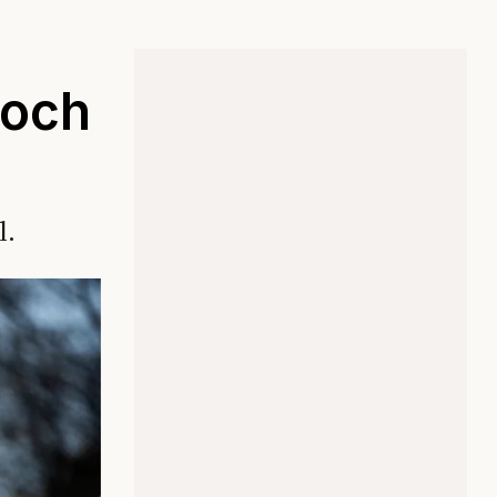
 och
l.