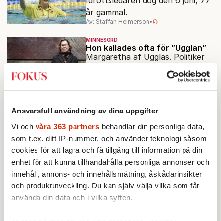
Idrottsledaren dog den 6 juni, 77
år gammal.
Av: Staffan Heimerson
•
MINNESORD
Hon kallades ofta för ”Ugglan”
Margaretha af Ugglas. Politiker
och utrikesminister, dog den 10
maj, 87 år gammal.
Av: Staffan Heimerson
KULTUR
MINNESORD
Ansvarsfull användning av dina uppgifter
Ständigt vilse i folkhemmet
Regissören och skådespelaren
Vi och
våra 363 partners
behandlar din personliga data,
Staffan Westerberg dog i juni, 92
som t.ex. ditt IP-nummer, och använder teknologi såsom
år gammal.
cookies för att lagra och få tillgång till information på din
Av: Erik Jersenius
•
enhet för att kunna tillhandahålla personliga annonser och
innehåll, annons- och innehållsmätning, åskådarinsikter
MINNESORD
En officer och gentleman i
och produktutveckling. Du kan själv välja vilka som får
världens konfliktzoner
använda din data och i vilka syften.
Översten Bo Pellnäs dog den 20
maj, 86 år gammal.