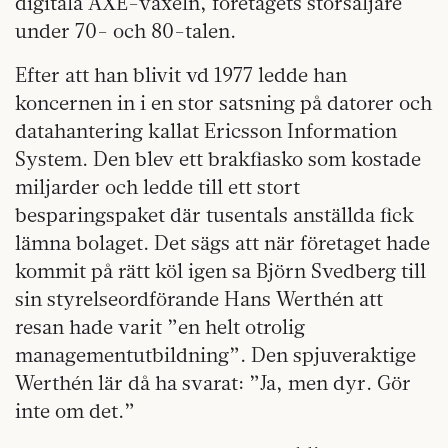
digitala AXE-växeln, företagets storsäljare
under 70- och 80-talen.
Efter att han blivit vd 1977 ledde han
koncernen in i en stor satsning på datorer och
datahantering kallat Ericsson Information
System. Den blev ett brakfiasko som kostade
miljarder och ledde till ett stort
besparingspaket där tusentals anställda fick
lämna bolaget. Det sägs att när företaget hade
kommit på rätt köl igen sa Björn Svedberg till
sin styrelseordförande Hans Werthén att
resan hade varit ”en helt otrolig
managementutbildning”. Den spjuveraktige
Werthén lär då ha svarat: ”Ja, men dyr. Gör
inte om det.”