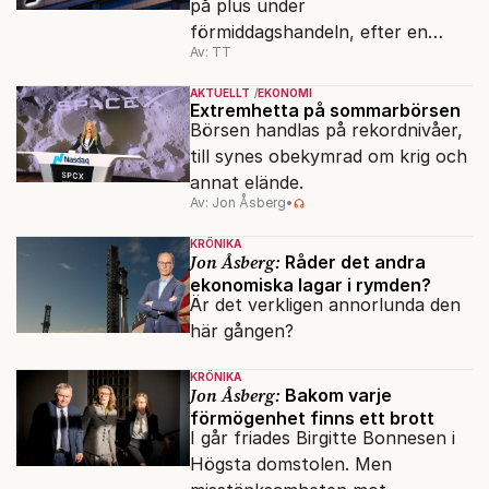
på plus under
förmiddagshandeln, efter en
Av: TT
inledning nedåt – trots ett högre
oljepris och AI-oro.
AKTUELLT
EKONOMI
Extremhetta på sommarbörsen
Börsen handlas på rekordnivåer,
till synes obekymrad om krig och
annat elände.
Av: Jon Åsberg
•
KRÖNIKA
Jon Åsberg:
Råder det andra
ekonomiska lagar i rymden?
Är det verkligen annorlunda den
här gången?
KRÖNIKA
Jon Åsberg:
Bakom varje
förmögenhet finns ett brott
I går friades Birgitte Bonnesen i
Högsta domstolen. Men