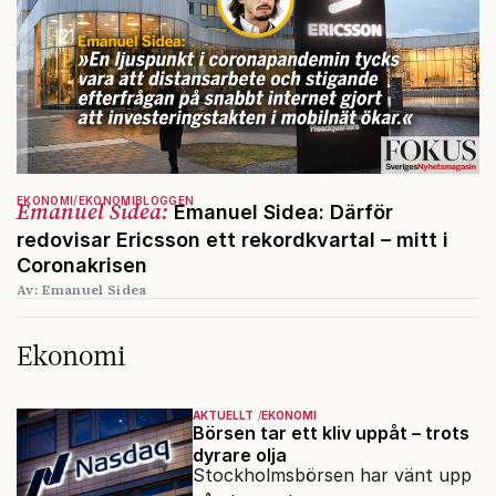
EKONOMI
EKONOMIBLOGGEN
Emanuel Sidea:
Emanuel Sidea: Därför
redovisar Ericsson ett rekordkvartal – mitt i
Coronakrisen
Av: Emanuel Sidea
Ekonomi
AKTUELLT
EKONOMI
Börsen tar ett kliv uppåt – trots
dyrare olja
Stockholmsbörsen har vänt upp