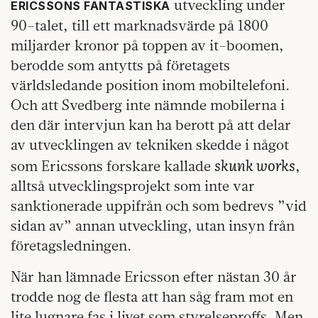
utveckling under
ERICSSONS FANTASTISKA
90-talet, till ett marknadsvärde på 1800
miljarder kronor på toppen av it-boomen,
berodde som antytts på företagets
världsledande position inom mobiltelefoni.
Och att Svedberg inte nämnde mobilerna i
den där intervjun kan ha berott på att delar
av utvecklingen av tekniken skedde i något
skunk works
som Ericssons forskare kallade
,
alltså utvecklingsprojekt som inte var
sanktionerade uppifrån och som bedrevs ”vid
sidan av” annan utveckling, utan insyn från
företagsledningen.
När han lämnade Ericsson efter nästan 30 år
trodde nog de flesta att han såg fram mot en
lite lugnare fas i livet som styrelseproffs. Men