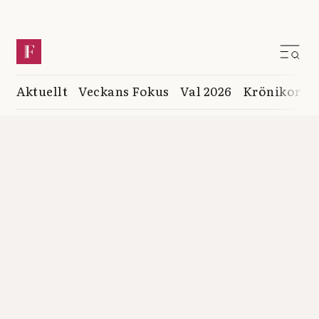
Aktuellt
Veckans Fokus
Val 2026
Krönikor
K