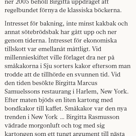
ner 2005 behöll Birgitta uppdraget att
regelbundet förnya de klassiska böckerna.
Intresset för bakning, inte minst kakbak och
annat sötebrödsbak har gått upp och ner
genom tiderna. Intresset för ekonomiska
tillskott var emellanåt måttligt. Vid
millennieskiftet ville förlaget dra ner på
småkakorna i Sju sorters kakor eftersom man
trodde att de tillhörde en svunnen tid. Vid
den tiden besökte Birgitta Marcus
Samuelssons restaurang i Harlem, New York.
Efter maten bjöds en liten kartong med
bondkakor till kaffet. Småkakor var den nya
trenden i New York … Birgitta Rasmusson
vädrade morgonluft och tog med sig
kartongen som ett tungt argument till nästa