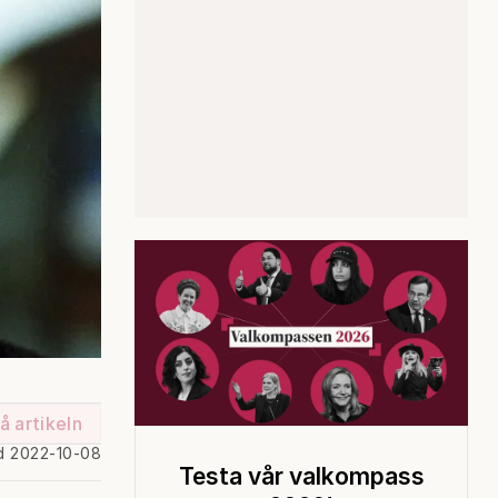
å artikeln
d 2022-10-08
Testa vår valkompass