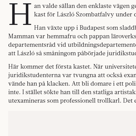
H
an valde sällan den enklaste vägen g
kast för László Szombatfalvy under d
Han växte upp i Budapest som sladdba
Mamman var hemmafru och pappan läroverksl
departementsråd vid utbildningsdepartemente
att László så småningom påbörjade juridikstud
Här kommer det första kastet. När universitete
juridikstudenterna var tvungna att också exa
vände han på klacken. Att bli domare i ett poli
inte. I stället sökte han till den statliga arti
utexamineras som professionell trollkarl. Det 