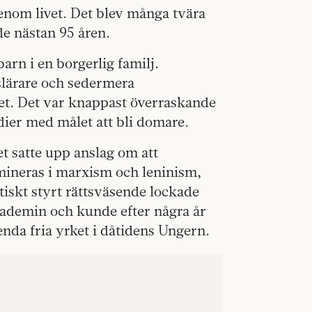
enom livet. Det blev många tvära
e nästan 95 åren.
rn i en borgerlig familj.
ärare och sedermera
t. Det var knappast överraskande
ier med målet att bli domare.
t satte upp anslag om att
mineras i marxism och leninism,
tiskt styrt rättsväsende lockade
stakademin och kunde efter några år
enda fria yrket i dåtidens Ungern.