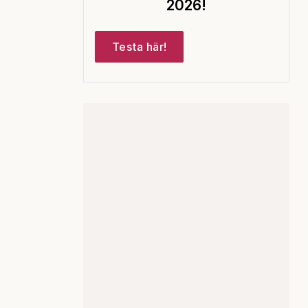
2026!
Testa här!