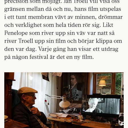
precision som möjligt. Jan Troell vill visa oss
gränsen mellan då och nu, hans film utspelas
i ett tunt membran vävt av minnen, drömmar
och verklighet som hela tiden rör sig. Likt
Penelope som river upp sin väv var natt så
river Troell upp sin film och börjar klippa om
den var dag. Varje gång han visar ett utdrag
på någon festival är det en ny film.