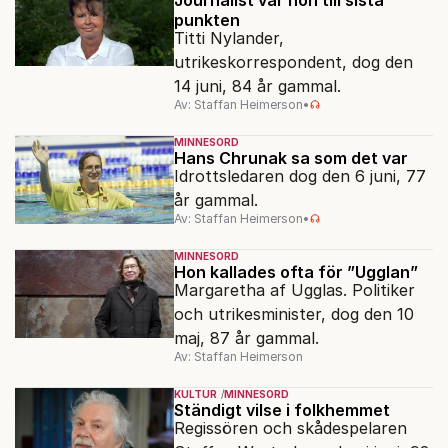
punkten
Titti Nylander,
utrikeskorrespondent, dog den
14 juni, 84 år gammal.
Av: Staffan Heimerson
•
MINNESORD
Hans Chrunak sa som det var
Idrottsledaren dog den 6 juni, 77
år gammal.
Av: Staffan Heimerson
•
MINNESORD
Hon kallades ofta för ”Ugglan”
Margaretha af Ugglas. Politiker
och utrikesminister, dog den 10
maj, 87 år gammal.
Av: Staffan Heimerson
KULTUR
MINNESORD
Ständigt vilse i folkhemmet
Regissören och skådespelaren