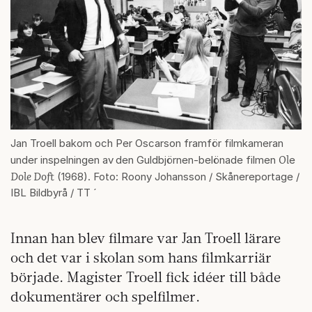
Jan Troell bakom och Per Oscarson framför filmkameran
Ol
under inspelningen av
den Guldbjörnen-belönade filmen
e
Dole Doft
(1968). Foto: Roony Johansson / Skånereportage /
IBL Bildbyrå / TT ´
Innan han blev filmare var Jan Troell lärare
och det var i skolan som hans filmkarriär
började. Magister Troell fick idéer till både
dokumentärer och spelfilmer.