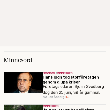
Minnesord
EKONOMI
MINNESORD
Hans lugn tog storföretagen
genom djupa kriser
Företagsledaren Björn Svedberg
dog den 25 juni, 88 år gammal.
Av: Jon Åsberg
•
MINNESORD
Journalist var hon till sista