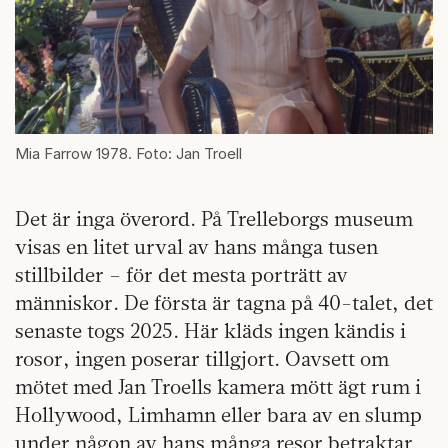
Mia Farrow 1978. Foto: Jan Troell
Det är inga överord. På Trelleborgs museum
visas en litet urval av hans många tusen
stillbilder – för det mesta porträtt av
människor. De första är tagna på 40-talet, det
senaste togs 2025. Här kläds ingen kändis i
rosor, ingen poserar tillgjort. Oavsett om
mötet med Jan Troells kamera mött ägt rum i
Hollywood, Limhamn eller bara av en slump
under någon av hans många resor betraktar