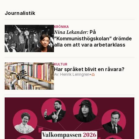
Journalistik
KRÖNIKA
Nina Lekander:
På
”Kommunisthögskolan” drömde
alla om att vara arbetarklass
KULTUR
Har språket blivit en råvara?
Av: Henrik Lenngren
•