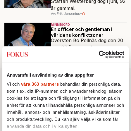
Staffan Westerberg dog i juni, 92
år gammal.
Av: Erik Jersenius
•
MINNESORD
En officer och gentleman i
världens konfliktzoner
Översten Bo Pellnäs dog den 20
maj, 86 år gammal.
Av: Staffan Heimerson
•
Ansvarsfull användning av dina uppgifter
Vi och
våra 363 partners
behandlar din personliga data,
som t.ex. ditt IP-nummer, och använder teknologi såsom
cookies för att lagra och få tillgång till information på din
enhet för att kunna tillhandahålla personliga annonser och
innehåll, annons- och innehållsmätning, åskådarinsikter
och produktutveckling. Du kan själv välja vilka som får
använda din data och i vilka syften.