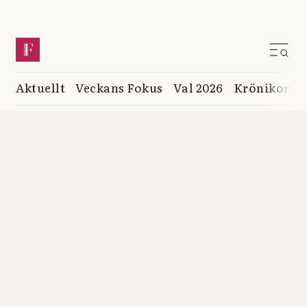
Aktuellt
Veckans Fokus
Val 2026
Krönikor
K