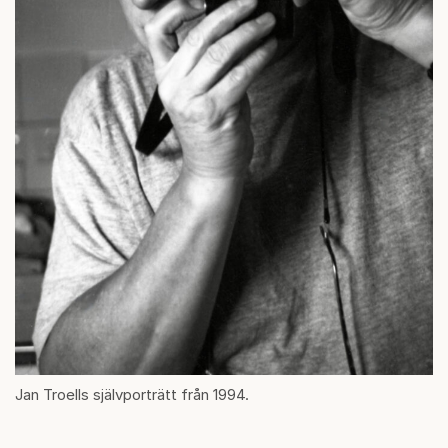
Jan Troells självporträtt från 1994.