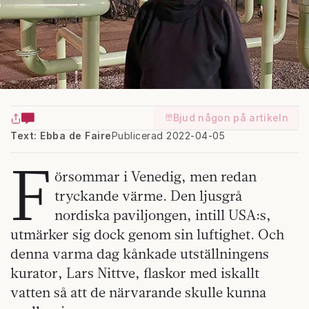
Bjud någon på artikeln
Text: Ebba de Faire
Publicerad 2022-04-05
F
örsommar i Venedig, men redan
tryckande värme. Den ljusgrå
nordiska paviljongen, intill USA:s,
utmärker sig dock genom sin luftighet. Och
denna varma dag kånkade utställningens
kurator, Lars Nittve, flaskor med iskallt
vatten så att de närvarande skulle kunna