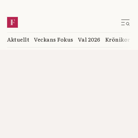
Aktuellt
Veckans Fokus
Val 2026
Krönikor
K