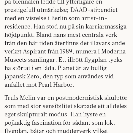
på biennalen ledde till ytterligare en
prestigefull utmärkelse; DAAD-stipendiet
med en vistelse i Berlin som artist-in-
residence. Han stod nu på sin karriärmässiga
höjdpunkt. Bland hans mest centrala verk
från den här tiden återfinns det illavarslande
verket Aspirant från 1989, numera i Moderna
Museets samlingar. Ett illrött flygplan tycks
ha störtat i en låda. Planet är av bullig
japansk Zero, den typ som användes vid
anfallet mot Pearl Harbor.
Truls Melin var en postmodernistisk skulptör
som med stor sensibilitet skapade ett alldeles
eget skulpturalt modus. Han hyste en
pojkaktig fascination för sådant som lok,
flygplan, båtar och mudderverk vilket