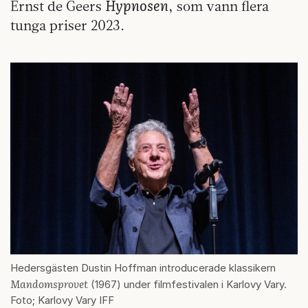
Hypnosen
Ernst de Geers
, som vann flera
tunga priser 2023.
Hedersgästen Dustin Hoffman introducerade klassikern
Mandomsprovet
(1967) under filmfestivalen i Karlovy Vary.
Foto; Karlovy Vary IFF