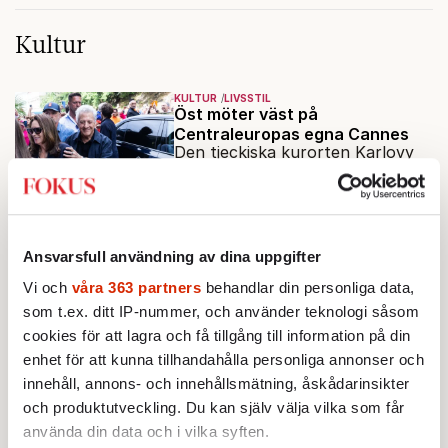
Kultur
KULTUR
LIVSSTIL
Öst möter väst på
Centraleuropas egna Cannes
Den tjeckiska kurorten Karlovy
Vary har i 80 år varit hem för
Centraleuropas viktigaste
Av: Jon Asp
•
filmfestival – en plats där
Hollywoodglans möter
Ansvarsfull användning av dina uppgifter
KULTUR
LIVSSTIL
egensinnighet.
Bok-merch säljer – litteraturen
Vi och
våra 363 partners
behandlar din personliga data,
blir en prydnad bland andra
Boken har blivit en accessoar att
som t.ex. ditt IP-nummer, och använder teknologi såsom
posera med. Internationellt drivs
cookies för att lagra och få tillgång till information på din
trenden av BookTok – och
enhet för att kunna tillhandahålla personliga annonser och
Av: Henrik Lenngren
•
förlagen följer efter.
innehåll, annons- och innehållsmätning, åskådarinsikter
och produktutveckling. Du kan själv välja vilka som får
BOKRECENSION
KULTUR
Vilket inflytande har Per
använda din data och i vilka syften.