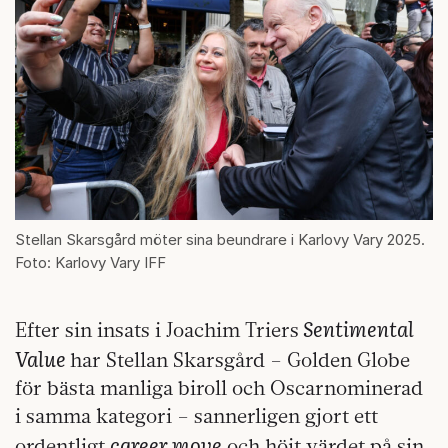
Stellan Skarsgård möter sina beundrare i Karlovy Vary 2025.
Foto: Karlovy Vary IFF
Sentimental
Efter sin insats i Joachim Triers
Value
har Stellan Skarsgård – Golden Globe
för bästa manliga biroll och Oscarnominerad
i samma kategori – sannerligen gjort ett
career move
ordentligt
och höjt värdet på sin