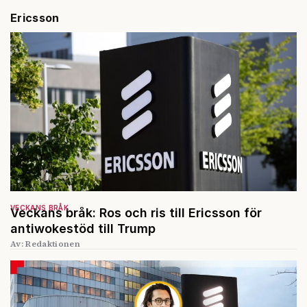
Ericsson
VECKANS BRÅK
Veckans bråk: Ros och ris till Ericsson för
antiwokestöd till Trump
Av: Redaktionen