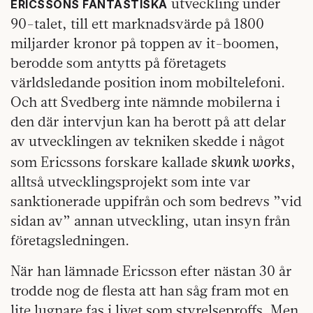
utveckling under
ERICSSONS FANTASTISKA
90-talet, till ett marknadsvärde på 1800
miljarder kronor på toppen av it-boomen,
berodde som antytts på företagets
världsledande position inom mobiltelefoni.
Och att Svedberg inte nämnde mobilerna i
den där intervjun kan ha berott på att delar
av utvecklingen av tekniken skedde i något
skunk works
som Ericssons forskare kallade
,
alltså utvecklingsprojekt som inte var
sanktionerade uppifrån och som bedrevs ”vid
sidan av” annan utveckling, utan insyn från
företagsledningen.
När han lämnade Ericsson efter nästan 30 år
trodde nog de flesta att han såg fram mot en
lite lugnare fas i livet som styrelseproffs. Men