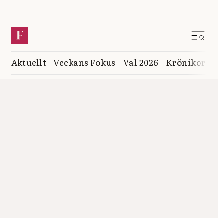
Aktuellt
Veckans Fokus
Val 2026
Krönikor
K