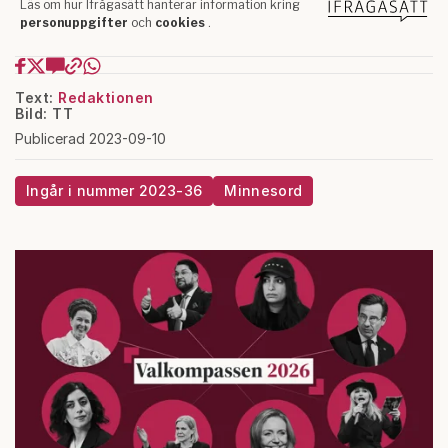
Text:
Redaktionen
Bild: TT
Publicerad 2023-09-10
Ingår i nummer 2023-36
Minnesord