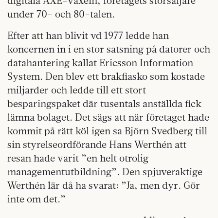
digitala AXE-växeln, företagets storsäljare
under 70- och 80-talen.
Efter att han blivit vd 1977 ledde han
koncernen in i en stor satsning på datorer och
datahantering kallat Ericsson Information
System. Den blev ett brakfiasko som kostade
miljarder och ledde till ett stort
besparingspaket där tusentals anställda fick
lämna bolaget. Det sägs att när företaget hade
kommit på rätt köl igen sa Björn Svedberg till
sin styrelseordförande Hans Werthén att
resan hade varit ”en helt otrolig
managementutbildning”. Den spjuveraktige
Werthén lär då ha svarat: ”Ja, men dyr. Gör
inte om det.”