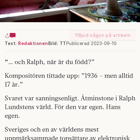
Bjud någon på artikeln
Text:
Redaktionen
Bild: TT
Publicerad 2023-09-10
”
… och Ralph, när är du född?”
Kompositören tittade upp: ”1936 – men alltid
17 år.”
Svaret var sanningsenligt. Åtminstone i Ralph
Lundstens värld. För den var egen. Hans
egen.
Sveriges och en av världens mest
uppmärksammade tonsättare av elektronisk