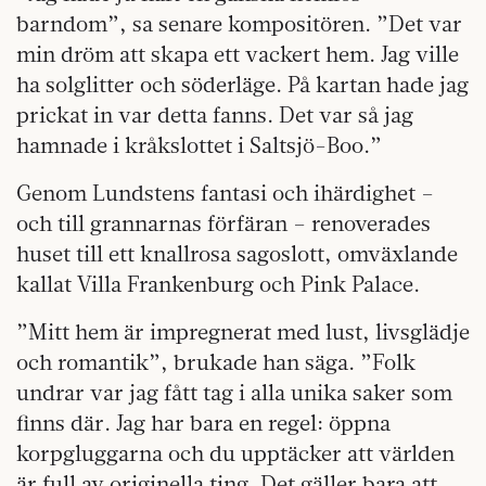
barndom”, sa senare kompositören. ”Det var
min dröm att skapa ett vackert hem. Jag ville
ha solglitter och söderläge. På kartan hade jag
prickat in var detta fanns. Det var så jag
hamnade i kråkslottet i Saltsjö-Boo.”
Genom Lundstens fantasi och ihärdighet –
och till grannarnas förfäran – renoverades
huset till ett knallrosa sagoslott, omväxlande
kallat Villa Frankenburg och Pink Palace.
”Mitt hem är impregnerat med lust, livsglädje
och romantik”, brukade han säga. ”Folk
undrar var jag fått tag i alla unika saker som
finns där. Jag har bara en regel: öppna
korpgluggarna och du upptäcker att världen
är full av originella ting. Det gäller bara att