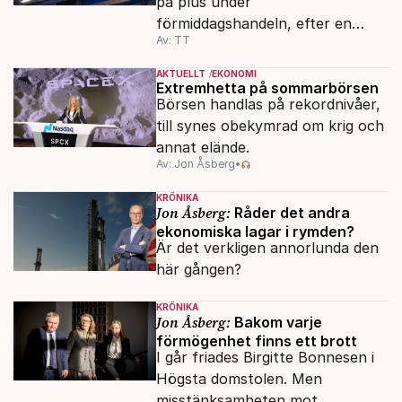
på plus under
förmiddagshandeln, efter en
Av: TT
inledning nedåt – trots ett högre
oljepris och AI-oro.
AKTUELLT
EKONOMI
Extremhetta på sommarbörsen
Börsen handlas på rekordnivåer,
till synes obekymrad om krig och
annat elände.
Av: Jon Åsberg
•
KRÖNIKA
Jon Åsberg:
Råder det andra
ekonomiska lagar i rymden?
Är det verkligen annorlunda den
här gången?
KRÖNIKA
Jon Åsberg:
Bakom varje
förmögenhet finns ett brott
I går friades Birgitte Bonnesen i
Högsta domstolen. Men
misstänksamheten mot