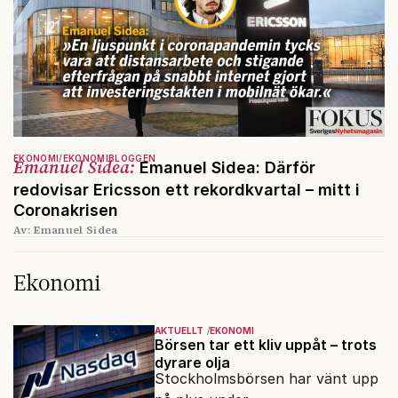
EKONOMI
EKONOMIBLOGGEN
Emanuel Sidea:
Emanuel Sidea: Därför
redovisar Ericsson ett rekordkvartal – mitt i
Coronakrisen
Av: Emanuel Sidea
Ekonomi
AKTUELLT
EKONOMI
Börsen tar ett kliv uppåt – trots
dyrare olja
Stockholmsbörsen har vänt upp