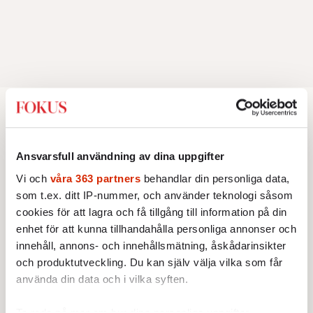
Minnesord
Ansvarsfull användning av dina uppgifter
EKONOMI
MINNESORD
Hans lugn tog storföretagen
Vi och
våra 363 partners
behandlar din personliga data,
genom djupa kriser
som t.ex. ditt IP-nummer, och använder teknologi såsom
Företagsledaren Björn Svedberg
cookies för att lagra och få tillgång till information på din
dog den 25 juni, 88 år gammal.
enhet för att kunna tillhandahålla personliga annonser och
Av: Jon Åsberg
•
innehåll, annons- och innehållsmätning, åskådarinsikter
MINNESORD
och produktutveckling. Du kan själv välja vilka som får
Journalist var hon till sista
använda din data och i vilka syften.
punkten
Titti Nylander,
utrikeskorrespondent, dog den
Ta reda på mer om hur dina personliga uppgifter