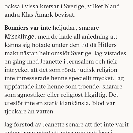
också i vissa kretsar i Sverige, vilket bland
andra Klas Åmark bevisat.
Bonniers var inte
heljudar, snarare
Mischlinge
, men de hade all anledning att
känna sig hotade under den tid då Hitlers
makt nästan helt omslöt Sverige. Jag vistades
en gång med Jeanette i Jerusalem och fick
intrycket att det som rörde judisk religion
inte intresserade henne speciellt mycket. Jag
uppfattade inte henne som troende, snarare
som agnostiker eller religiöst likgiltig. Det
uteslöt inte en stark klankänsla, blod var
tjockare än vatten.
Jag förstod av Jeanette senare att det inte varit
enbart angenämt att växa upp och leva i