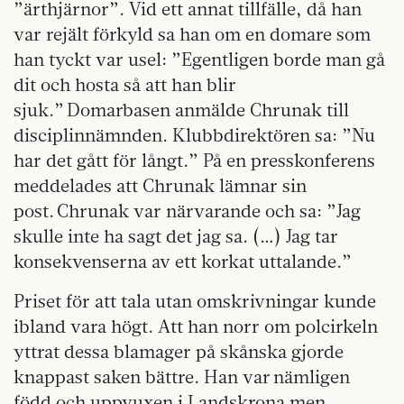
”ärthjärnor”. Vid ett annat tillfälle, då han
var rejält förkyld sa han om en domare som
han tyckt var usel: ”Egentligen borde man gå
dit och hosta så att han blir
sjuk.” Domarbasen anmälde Chrunak till
disciplinnämnden. Klubbdirektören sa: ”Nu
har det gått för långt.” På en presskonferens
meddelades att Chrunak lämnar sin
post. Chrunak var närvarande och sa: ”Jag
skulle inte ha sagt det jag sa. (…) Jag tar
konsekvenserna av ett korkat uttalande.”
Priset för att tala utan omskrivningar kunde
ibland vara högt. Att han norr om polcirkeln
yttrat dessa blamager på skånska gjorde
knappast saken bättre. Han var nämligen
född och uppvuxen i Landskrona men