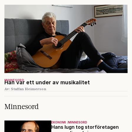
MINNESORD
Han var ett under av musikalitet
Av: Staffan Heimerson
Minnesord
EKONOMI
MINNESORD
Hans lugn tog storföretagen