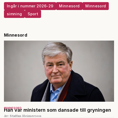
Ingår i nummer 2026-29
Minnesord
Minnesord
simning
Sport
Minnesord
MINNESORD
Han var ministern som dansade till gryningen
Av: Staffan Heimerson