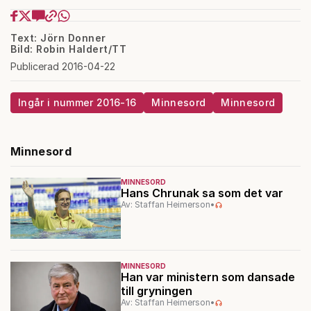
Text: Jörn Donner
Bild: Robin Haldert/TT
Publicerad 2016-04-22
Ingår i nummer 2016-16
Minnesord
Minnesord
Minnesord
MINNESORD
Hans Chrunak sa som det var
Av: Staffan Heimerson
•
MINNESORD
Han var ministern som dansade
till gryningen
Av: Staffan Heimerson
•