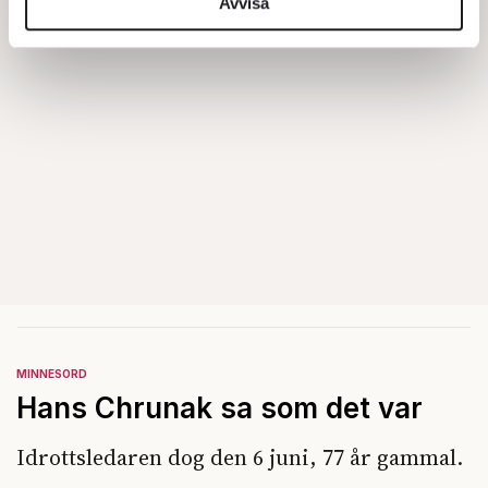
information från din enhet till de sociala medier och
Avvisa
annons- och analysföretag som vi samarbetar med.
Dessa kan i sin tur kombinera informationen med annan
information som du har tillhandahållit eller som de har
samlat in när du har använt deras tjänster.
Om du vill läsa mer om hur vi hanterar personuppgifter
kan du göra det
här
.
MINNESORD
Hans Chrunak sa som det var
Idrottsledaren dog den 6 juni, 77 år gammal.