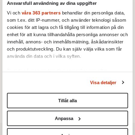
Ansvarsfull användning av dina uppgifter
Margaretha af Ugglas. Politiker
och utrikesminister, dog den 10
Vi och
våra 363 partners
behandlar din personliga data,
maj, 87 år gammal.
som t.ex. ditt IP-nummer, och använder teknologi såsom
Av: Staffan Heimerson
cookies för att lagra och få tillgång till information på din
enhet för att kunna tillhandahålla personliga annonser och
KULTUR
MINNESORD
Ständigt vilse i folkhemmet
innehåll, annons- och innehållsmätning, åskådarinsikter
Regissören och skådespelaren
och produktutveckling. Du kan själv välja vilka som får
Staffan Westerberg dog i juni, 92
använda din data och i vilka syften.
år gammal.
Av: Erik Jersenius
•
Ta reda på mer om hur dina personliga uppgifter
behandlas och ställ in dina preferenser i
detaljsektionen
.
MINNESORD
Visa detaljer
En officer och gentleman i
Du kan ändra eller dra tillbaka ditt samtycke när som
världens konfliktzoner
helst från cookie-förklaringen.
Översten Bo Pellnäs dog den 20
Tillåt alla
maj, 86 år gammal.
Vi använder enhetsidentifierare för att anpassa innehållet
Av: Staffan Heimerson
•
och annonserna till användarna, tillhandahålla funktioner
Anpassa
för sociala medier och analysera vår trafik. Vi
vidarebefordrar även sådana identifierare och annan