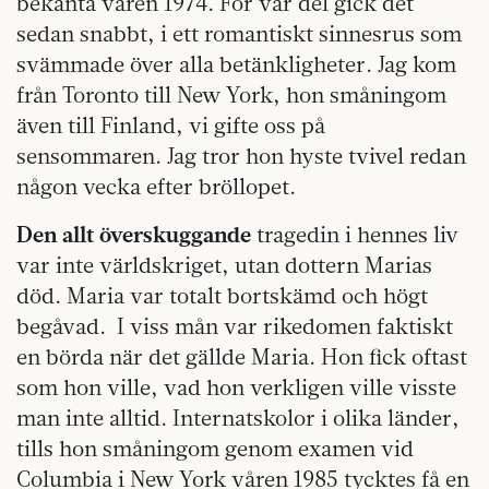
bekanta våren 1974. För vår del gick det
sedan snabbt, i ett romantiskt sinnesrus som
svämmade över alla betänkligheter. Jag kom
från Toronto till New York, hon småningom
även till Finland, vi gifte oss på
sensommaren. Jag tror hon hyste tvivel redan
någon vecka efter bröllopet.
Den allt överskuggande
tragedin i hennes liv
var inte världskriget, utan dottern Marias
död. Maria var totalt bortskämd och högt
begåvad.
I viss mån var rikedomen faktiskt
en börda när det gällde Maria. Hon fick oftast
som hon ville, vad hon verkligen ville visste
man inte alltid. Internatskolor i olika länder,
tills hon småningom genom examen vid
Columbia i New York våren 1985 tycktes få en