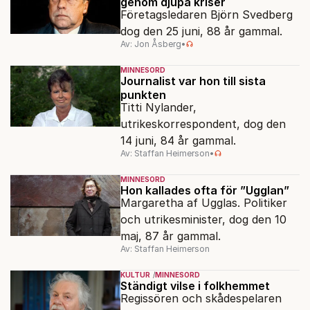
genom djupa kriser
Företagsledaren Björn Svedberg
dog den 25 juni, 88 år gammal.
Av: Jon Åsberg
•
MINNESORD
Journalist var hon till sista
punkten
Titti Nylander,
utrikeskorrespondent, dog den
14 juni, 84 år gammal.
Av: Staffan Heimerson
•
MINNESORD
Hon kallades ofta för ”Ugglan”
Margaretha af Ugglas. Politiker
och utrikesminister, dog den 10
maj, 87 år gammal.
Av: Staffan Heimerson
KULTUR
MINNESORD
Ständigt vilse i folkhemmet
Regissören och skådespelaren