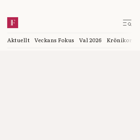
Aktuellt
Veckans Fokus
Val 2026
Krönikor
K