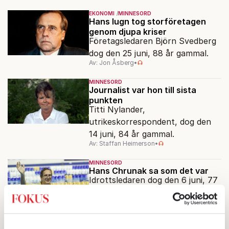
EKONOMI
MINNESORD
Hans lugn tog storföretagen
genom djupa kriser
Företagsledaren Björn Svedberg
dog den 25 juni, 88 år gammal.
Av: Jon Åsberg
•
MINNESORD
Journalist var hon till sista
punkten
Titti Nylander,
utrikeskorrespondent, dog den
14 juni, 84 år gammal.
Av: Staffan Heimerson
•
MINNESORD
Hans Chrunak sa som det var
Idrottsledaren dog den 6 juni, 77
år gammal.
Av: Staffan Heimerson
•
MINNESORD
Hon kallades ofta för ”Ugglan”