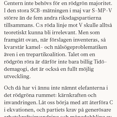
Centern inte behövs för en rödgrön majoritet.
I den stora SCB-mätningen i maj var S-MP-V
större än de fem andra riksdagspartierna
tillsammans. C:s röda linje mot V skulle alltså
teoretiskt kunna bli irrelevant. Men som
framgått ovan, när förslagen inventeras, så
kvarstår kamel- och nålsögeproblematiken
även i en trepartikoalition. Talet om en
rödgrön röra är därför inte bara billig Tidö-
demagogi, det är också en fullt möjlig
utveckling.
Och då har vi ännu inte nämnt elefanterna i
det rödgröna rummet: kärnkraften och
invandringen. Låt oss börja med att återföra C
i ekvationen, och partiets krav på generösare
arbetskraftsinvandring och mångdubbling av