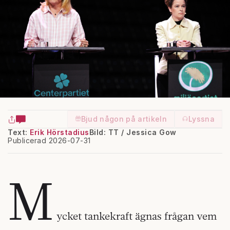
Bjud någon på artikeln
Lyssna
Text:
Erik Hörstadius
Bild: TT / Jessica Gow
Publicerad 2026-07-31
M
ycket tankekraft ägnas frågan vem