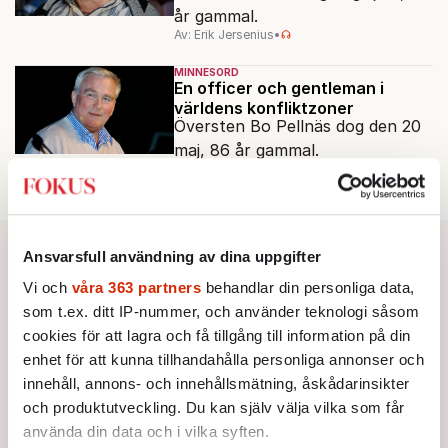
år gammal.
Av: Erik Jersenius
•
MINNESORD
En officer och gentleman i
världens konfliktzoner
Översten Bo Pellnäs dog den 20
maj, 86 år gammal.
Av: Staffan Heimerson
•
Ansvarsfull användning av dina uppgifter
Vi och
våra 363 partners
behandlar din personliga data,
som t.ex. ditt IP-nummer, och använder teknologi såsom
cookies för att lagra och få tillgång till information på din
enhet för att kunna tillhandahålla personliga annonser och
innehåll, annons- och innehållsmätning, åskådarinsikter
och produktutveckling. Du kan själv välja vilka som får
använda din data och i vilka syften.