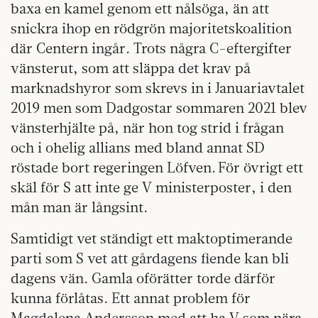
baxa en kamel genom ett nålsöga, än att
snickra ihop en rödgrön majoritetskoalition
där Centern ingår. Trots några C-eftergifter
vänsterut, som att släppa det krav på
marknadshyror som skrevs in i Januariavtalet
2019 men som Dadgostar sommaren 2021 blev
vänsterhjälte på, när hon tog strid i frågan
och i ohelig allians med bland annat SD
röstade bort regeringen Löfven. För övrigt ett
skäl för S att inte ge V ministerposter, i den
mån man är långsint.
Samtidigt vet ständigt ett maktoptimerande
parti som S vet att gårdagens fiende kan bli
dagens vän. Gamla oförätter torde därför
kunna förlåtas. Ett annat problem för
Magdalena Andersson med att ha V som nära