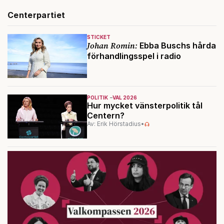
Centerpartiet
STICKET
Johan Romin:
Ebba Buschs hårda
förhandlingsspel i radio
POLITIK
VAL 2026
Hur mycket vänsterpolitik tål
Centern?
Av: Erik Hörstadius
•