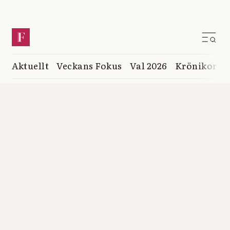
Aktuellt
Veckans Fokus
Val 2026
Krönikor
K