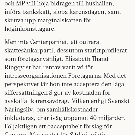
och MP vill höja bidragen till hushållen,
införa bankskatt, slopa karensdagen, samt
skruva upp marginalskatten för
höginkomsttagare.
Men inte Centerpartiet, ett outrerat
skattesänkarparti, dessutom starkt profilerat
som företagarvänligt. Elisabeth Thand
Ringqvist har rentav varit vd för
intresseorganisationen Företagarna. Med det
perspektivet lär hon inte acceptera den låga
siffersättningen S gör av kostnaden för
avskaffat karensavdrag. Vilken enligt Svenskt
Näringsliv, om samhällskostnader
inkluderas, drar iväg uppemot 40 miljarder.
Följaktligen ett oacceptabelt förslag för
Centern. Medan det för S blivit viktig