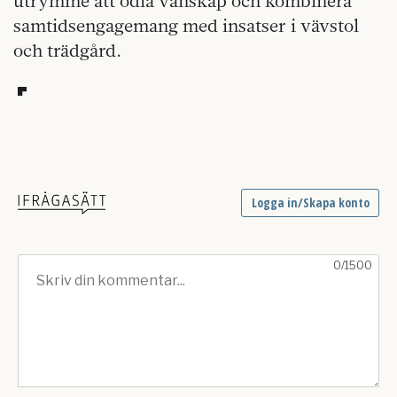
utrymme att odla vänskap och kombinera
samtidsengagemang med insatser i vävstol
och trädgård.