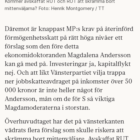
Kommer avskaffat RUT och ROT att skrämma bort
mittenväljarna? Foto: Henrik Montgomery / TT
Däremot är knappast MP:s krav på återinförd
förmögenhetsskatt på rätt höga nivåer ett
förslag som den före detta
ekonomidoktoranden Magdalena Andersson
kan gå med på. Investeringar ja, kapitalflykt
nej. Och att likt Vänsterpartiet vilja trappa
ner jobbskatteavdraget på inkomster över 50
000 kronor är inte heller något för
Andersson, mån om de för S så viktiga
Magdamoderaterna i storstan.
Överhuvudtaget har det på vänsterkanten
vädrats flera förslag som skulle riskera att
skrämma bort mittenväljare. Avskaffat RUT,