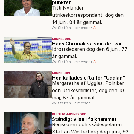
punkten
Titti Nylander,
utrikeskorrespondent, dog den
14 juni, 84 år gammal.
Av: Staffan Heimerson
•
MINNESORD
Hans Chrunak sa som det var
Idrottsledaren dog den 6 juni, 77
år gammal.
Av: Staffan Heimerson
•
MINNESORD
Hon kallades ofta för ”Ugglan”
Margaretha af Ugglas. Politiker
och utrikesminister, dog den 10
maj, 87 år gammal.
Av: Staffan Heimerson
KULTUR
MINNESORD
Ständigt vilse i folkhemmet
Regissören och skådespelaren
Staffan Westerberg dog i juni, 92