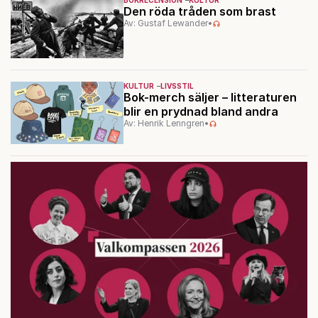
BOKRECENSION
KULTUR
Den röda tråden som brast
Av: Gustaf Lewander
•
KULTUR
LIVSSTIL
Bok-merch säljer – litteraturen
blir en prydnad bland andra
Av: Henrik Lenngren
•