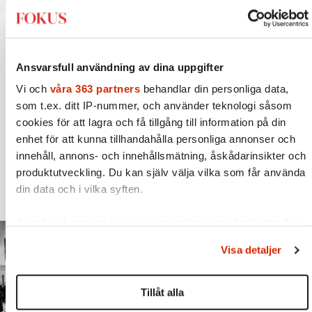
BOKRECENSION
KULTUR
Ansvarsfull användning av dina uppgifter
Den röda tråden som brast
Vi och
våra 363 partners
behandlar din personliga data,
som t.ex. ditt IP-nummer, och använder teknologi såsom
Ukrainarnas delaktighet i folkmord på
cookies för att lagra och få tillgång till information på din
polacker och judar är ingen "detalj". Fredrik
enhet för att kunna tillhandahålla personliga annonser och
Segerfeldts iver att skildra den ryska
innehåll, annons- och innehållsmätning, åskådarinsikter och
imperialismen leder till en förenklad bild av
produktutveckling. Du kan själv välja vilka som får använda
din data och i vilka syften.
historien.
Ta reda på mer om hur dina personliga uppgifter behandlas
och ställ in dina preferenser i
detaljsektionen
. Du kan
Visa detaljer
ändra eller dra tillbaka ditt samtycke när som helst från
cookie-förklaringen.
Tillåt alla
Vi använder enhetsidentifierare för att anpassa innehållet