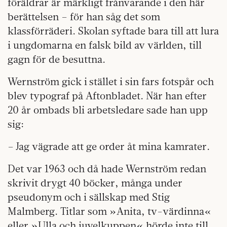
föräldrar är märkligt frånvarande i den här
berättelsen – för han såg det som
klassförräderi. Skolan syftade bara till att lura
i ungdomarna en falsk bild av världen, till
gagn för de besuttna.
Wernström gick i stället i sin fars fotspår och
blev typograf på Aftonbladet. När han efter
20 år ombads bli arbetsledare sade han upp
sig:
– Jag vägrade att ge order åt mina kamrater.
Det var 1963 och då hade Wernström redan
skrivit drygt 40 böcker, många under
pseudonym och i sällskap med Stig
Malmberg. Titlar som »Anita, tv-värdinna«
eller »Ulla och juvelkuppen« hörde inte till