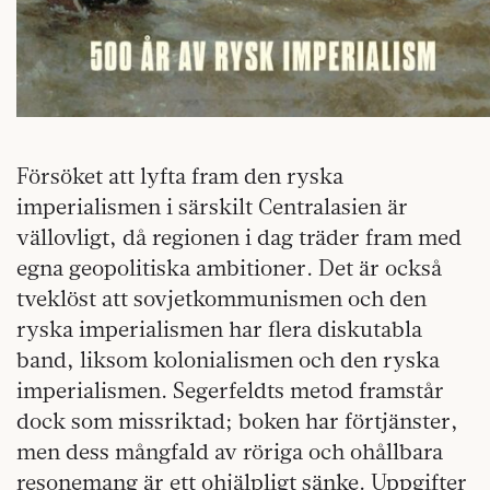
Försöket att lyfta fram den ryska
imperialismen i särskilt Centralasien är
vällovligt, då regionen i dag träder fram med
egna geopolitiska ambitioner. Det är också
tveklöst att sovjetkommunismen och den
ryska imperialismen har flera diskutabla
band, liksom kolonialismen och den ryska
imperialismen. Segerfeldts metod framstår
dock som missriktad; boken har förtjänster,
men dess mångfald av röriga och ohållbara
resonemang är ett ohjälpligt sänke. Uppgifter