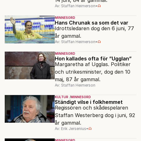
Av: Staffan Heimerson
•
MINNESORD
Hans Chrunak sa som det var
Idrottsledaren dog den 6 juni, 77
år gammal.
Av: Staffan Heimerson
•
MINNESORD
Hon kallades ofta för ”Ugglan”
Margaretha af Ugglas. Politiker
och utrikesminister, dog den 10
maj, 87 år gammal.
Av: Staffan Heimerson
KULTUR
MINNESORD
Ständigt vilse i folkhemmet
Regissören och skådespelaren
Staffan Westerberg dog i juni, 92
år gammal.
Av: Erik Jersenius
•
MINNESORD