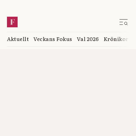
Aktuellt
Veckans Fokus
Val 2026
Krönikor
K