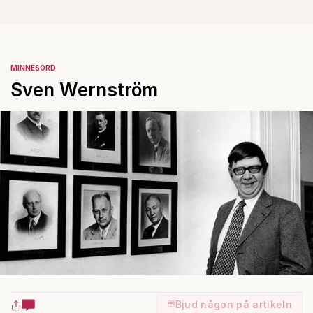
MINNESORD
Sven Wernström
Bjud någon på artikeln