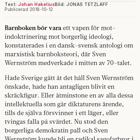
Text:
Johan Hakelius
Bild: JONAS TETZLAFF
Publicerad 2018-10-12
Barnboken bör vara
ett vapen för mot-
indoktrinering mot borgerlig ideologi,
konstaterades i en dansk-svensk antologi om
marxistisk barnboksteori, där Sven
Wernström medverkade i mitten av 70-talet.
Hade Sverige gått åt det håll Sven Wernström
önskade, hade han antagligen blivit en
skräckfigur. Eller åtminstone en av alla dessa
intellektuella som går diktaturens ärende,
tills de själva försvinner i ett läger, eller
tvingas falla på svärdet. Nu stod den
borgerliga demokratin pall och Sven
Wernström kunde bli en radikal sagofarbror i