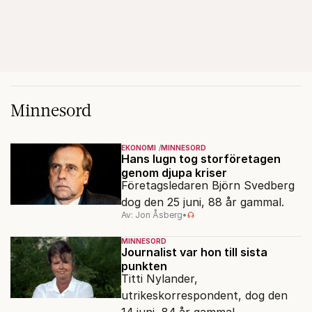
Minnesord
EKONOMI
MINNESORD
Hans lugn tog storföretagen
genom djupa kriser
Företagsledaren Björn Svedberg
dog den 25 juni, 88 år gammal.
Av: Jon Åsberg
•
MINNESORD
Journalist var hon till sista
punkten
Titti Nylander,
utrikeskorrespondent, dog den
14 juni, 84 år gammal.