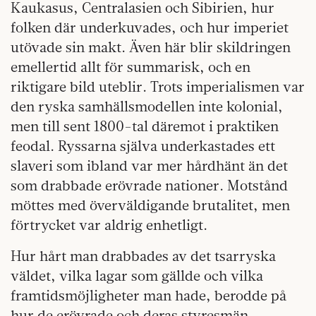
Kaukasus, Centralasien och Sibirien, hur
folken där underkuvades, och hur imperiet
utövade sin makt. Även här blir skildringen
emellertid allt för summarisk, och en
riktigare bild uteblir. Trots imperialismen var
den ryska samhällsmodellen inte kolonial,
men till sent 1800-tal däremot i praktiken
feodal. Ryssarna själva underkastades ett
slaveri som ibland var mer hårdhänt än det
som drabbade erövrade nationer. Motstånd
möttes med överväldigande brutalitet, men
förtrycket var aldrig enhetligt.
Hur hårt man drabbades av det tsarryska
väldet, vilka lagar som gällde och vilka
framtidsmöjligheter man hade, berodde på
hur de erövrade och deras styresmän