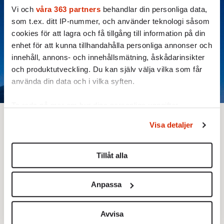
Vi och
våra 363 partners
behandlar din personliga data,
som t.ex. ditt IP-nummer, och använder teknologi såsom
cookies för att lagra och få tillgång till information på din
enhet för att kunna tillhandahålla personliga annonser och
innehåll, annons- och innehållsmätning, åskådarinsikter
och produktutveckling. Du kan själv välja vilka som får
använda din data och i vilka syften.
Ta reda på mer om hur dina personliga uppgifter
behandlas och ställ in dina preferenser i
detaljsektionen
.
Bjud någon på artikeln
Visa detaljer
Du kan ändra eller dra tillbaka ditt samtycke när som
Text: TT
Bild: Erik Johansen / NTB
helst från cookie-förklaringen.
Publicerad 2022-07-04
Tillåt alla
Vi använder enhetsidentifierare för att anpassa innehållet
S
och annonserna till användarna, tillhandahålla funktioner
Anpassa
för sociala medier och analysera vår trafik. Vi
vidarebefordrar även sådana identifierare och annan
information från din enhet till de sociala medier och
Avvisa
trax efter klockan 12 på måndagen gav