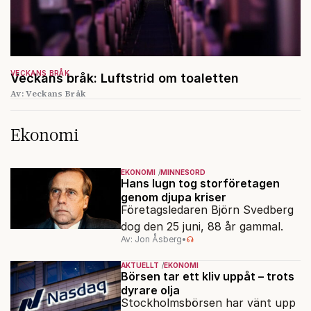
VECKANS BRÅK
Veckans bråk: Luftstrid om toaletten
Av: Veckans Bråk
Ekonomi
EKONOMI
MINNESORD
Hans lugn tog storföretagen
genom djupa kriser
Företagsledaren Björn Svedberg
dog den 25 juni, 88 år gammal.
Av: Jon Åsberg
•
AKTUELLT
EKONOMI
Börsen tar ett kliv uppåt – trots
dyrare olja
Stockholmsbörsen har vänt upp