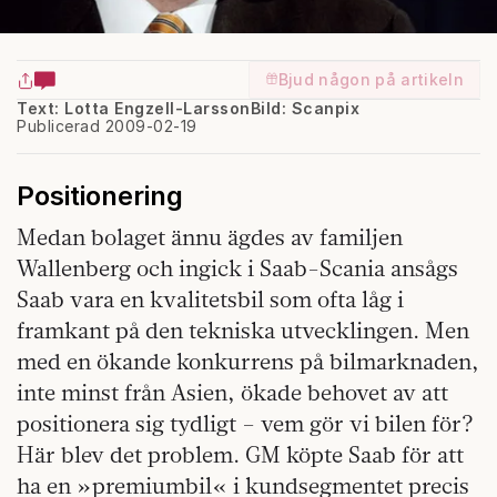
Bjud någon på artikeln
Text: Lotta Engzell-Larsson
Bild: Scanpix
Publicerad 2009-02-19
Positionering
Medan bolaget ännu ägdes av familjen
Wallenberg och ingick i Saab-Scania ansågs
Saab vara en kvalitetsbil som ofta låg i
framkant på den tekniska utvecklingen. Men
med en ökande konkurrens på bilmarknaden,
inte minst från Asien, ökade behovet av att
positionera sig tydligt – vem gör vi bilen för?
Här blev det problem. GM köpte Saab för att
ha en »premiumbil« i kundsegmentet precis