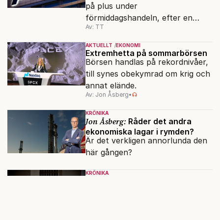
på plus under
förmiddagshandeln, efter en
Av: TT
inledning nedåt – trots ett högre
oljepris och AI-oro.
AKTUELLT
EKONOMI
Extremhetta på sommarbörsen
Börsen handlas på rekordnivåer,
till synes obekymrad om krig och
annat elände.
Av: Jon Åsberg
•
KRÖNIKA
Jon Åsberg:
Råder det andra
ekonomiska lagar i rymden?
Är det verkligen annorlunda den
här gången?
KRÖNIKA
Jon Åsberg:
Bakom varje
förmögenhet finns ett brott
I går friades Birgitte Bonnesen i
Högsta domstolen. Men