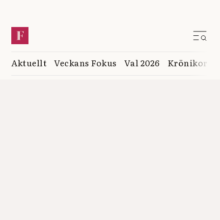
Aktuellt
Veckans Fokus
Val 2026
Krönikor
K