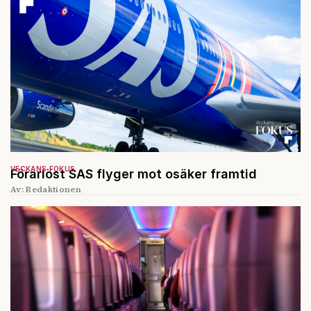
VECKANS FOKUS
Förarlöst SAS flyger mot osäker framtid
Av: Redaktionen