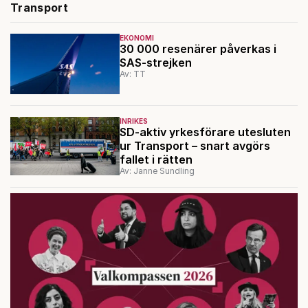
Transport
EKONOMI
30 000 resenärer påverkas i
SAS-strejken
Av: TT
INRIKES
SD-aktiv yrkesförare utesluten
ur Transport – snart avgörs
fallet i rätten
Av: Janne Sundling