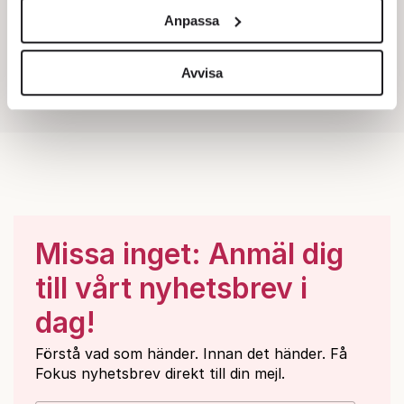
och annonserna till användarna, tillhandahålla funktioner
Anpassa
för sociala medier och analysera vår trafik. Vi
vidarebefordrar även sådana identifierare och annan
information från din enhet till de sociala medier och
Avvisa
annons- och analysföretag som vi samarbetar med.
Dessa kan i sin tur kombinera informationen med annan
information som du har tillhandahållit eller som de har
samlat in när du har använt deras tjänster.
Om du vill läsa mer om hur vi hanterar personuppgifter
kan du göra det
här
.
Missa inget: Anmäl dig
till vårt nyhetsbrev i
dag!
Förstå vad som händer. Innan det händer. Få
Fokus nyhetsbrev direkt till din mejl.