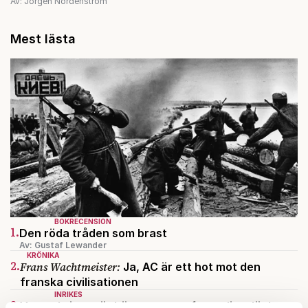
Av: Jörgen Nordenström
Mest lästa
BOKRECENSION
1.
Den röda tråden som brast
Av: Gustaf Lewander
KRÖNIKA
2.
Frans Wachtmeister:
Ja, AC är ett hot mot den
franska civilisationen
INRIKES
3.
Vattenbristen är här – men var femte liter läcker