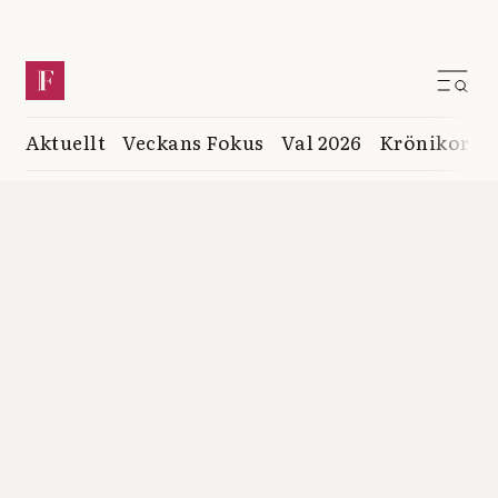
Aktuellt
Veckans Fokus
Val 2026
Krönikor
K