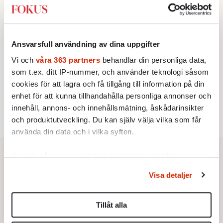
ut
Av: Susanne Gäre
KRÖNIKA
4.
Nina Lekander:
På ”Kommunisthögskolan” drömde
Ansvarsfull användning av dina uppgifter
alla om att vara arbetarklass
STICKET
5.
Vi och
våra 363 partners
behandlar din personliga data,
Bitte Assarmo:
Sagan om den lågbegåvade
som t.ex. ditt IP-nummer, och använder teknologi såsom
ursprungsbefolkningen i Filipstad
KRÖNIKA
cookies för att lagra och få tillgång till information på din
6.
Sakine Madon:
Efter islamistdådet oroar sig
enhet för att kunna tillhandahålla personliga annonser och
vänstern för Agnes Wold
innehåll, annons- och innehållsmätning, åskådarinsikter
och produktutveckling. Du kan själv välja vilka som får
använda din data och i vilka syften.
Ta reda på mer om hur dina personliga uppgifter
behandlas och ställ in dina preferenser i
detaljsektionen
.
Visa detaljer
Du kan ändra eller dra tillbaka ditt samtycke när som
helst från cookie-förklaringen.
Tillåt alla
Vi använder enhetsidentifierare för att anpassa innehållet