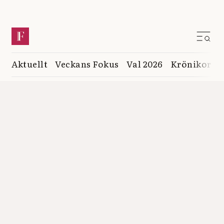
Aktuellt
Veckans Fokus
Val 2026
Krönikor
K