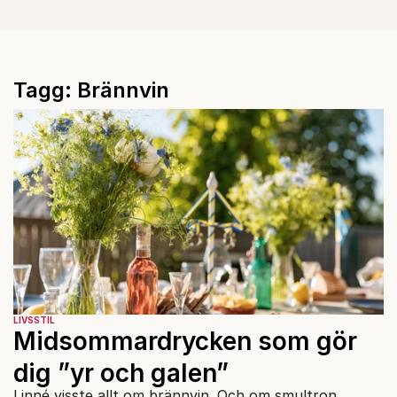
Tagg: Brännvin
LIVSSTIL
Midsommardrycken som gör
dig ”yr och galen”
Linné visste allt om brännvin. Och om smultron.