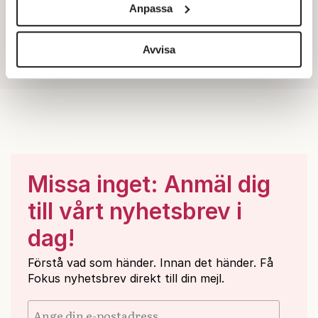
Anpassa
för sociala medier och analysera vår trafik. Vi
vidarebefordrar även sådana identifierare och annan
information från din enhet till de sociala medier och
Avvisa
annons- och analysföretag som vi samarbetar med.
Dessa kan i sin tur kombinera informationen med annan
information som du har tillhandahållit eller som de har
samlat in när du har använt deras tjänster.
Om du vill läsa mer om hur vi hanterar personuppgifter
kan du göra det
här
.
Missa inget: Anmäl dig
till vårt nyhetsbrev i
dag!
Förstå vad som händer. Innan det händer. Få
Fokus nyhetsbrev direkt till din mejl.