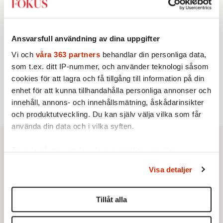
3.
Frans Wachtmeister:
Ja, AC är ett hot mot den
franska civilisationen
KRÖNIKA
4.
Nina Lekander:
På ”Kommunisthögskolan” drömde
Ansvarsfull användning av dina uppgifter
alla om att vara arbetarklass
Vi och
våra 363 partners
behandlar din personliga data,
KRÖNIKA
5.
Sakine Madon:
Efter islamistdådet oroar sig
som t.ex. ditt IP-nummer, och använder teknologi såsom
vänstern för Agnes Wold
cookies för att lagra och få tillgång till information på din
STICKET
6.
Dan Korn:
Quisling, quislingar och sten i glashus
enhet för att kunna tillhandahålla personliga annonser och
innehåll, annons- och innehållsmätning, åskådarinsikter
och produktutveckling. Du kan själv välja vilka som får
använda din data och i vilka syften.
Ta reda på mer om hur dina personliga uppgifter
behandlas och ställ in dina preferenser i
detaljsektionen
.
Visa detaljer
Du kan ändra eller dra tillbaka ditt samtycke när som
helst från cookie-förklaringen.
Tillåt alla
Vi använder enhetsidentifierare för att anpassa innehållet
och annonserna till användarna, tillhandahålla funktioner