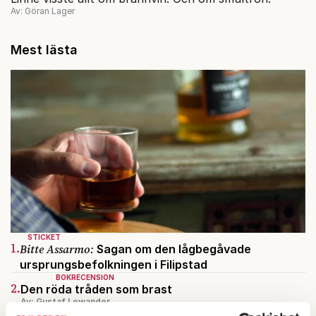
Av: Göran Lager
Mest lästa
STICKET
1.
Bitte Assarmo:
Sagan om den lågbegåvade
ursprungsbefolkningen i Filipstad
BOKRECENSION
2.
Den röda tråden som brast
Av: Gustaf Lewander
KRÖNIKA