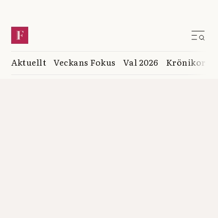
Aktuellt
Veckans Fokus
Val 2026
Krönikor
K