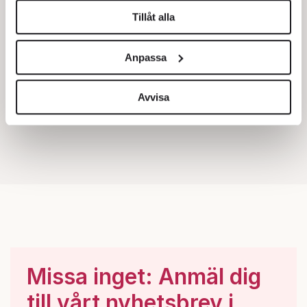
Tillåt alla
Vi använder enhetsidentifierare för att anpassa innehållet
och annonserna till användarna, tillhandahålla funktioner
Anpassa
för sociala medier och analysera vår trafik. Vi
vidarebefordrar även sådana identifierare och annan
information från din enhet till de sociala medier och
Avvisa
annons- och analysföretag som vi samarbetar med.
Dessa kan i sin tur kombinera informationen med annan
information som du har tillhandahållit eller som de har
samlat in när du har använt deras tjänster.
Om du vill läsa mer om hur vi hanterar personuppgifter
kan du göra det
här
.
Missa inget: Anmäl dig
till vårt nyhetsbrev i