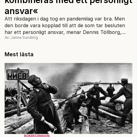
ansvar«
Att riksdagen i dag tog en pandemilag var bra. Men
den borde vara kopplad till att de som tar besluten
har ett personligt ansvar, menar Dennis Töllborg,
Av: Janne Sundling
professor i rättsvetenskap.
Mest lästa
BOKRECENSION