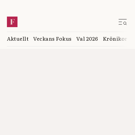
Aktuellt
Veckans Fokus
Val 2026
Krönikor
K