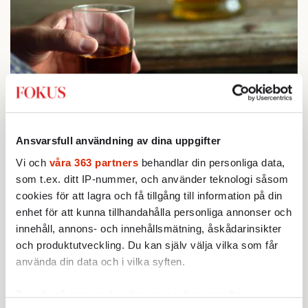
STICKET
1.
Bitte Assarmo:
Sagan om den lågbegåvade
ursprungsbefolkningen i Filipstad
Ansvarsfull användning av dina uppgifter
KRÖNIKA
2.
Sakine Madon:
Efter islamistdådet oroar sig
Vi och
våra 363 partners
behandlar din personliga data,
vänstern för Agnes Wold
som t.ex. ditt IP-nummer, och använder teknologi såsom
UTRIKES
cookies för att lagra och få tillgång till information på din
3.
Därför liknar Putin både tsaren och Stalin
enhet för att kunna tillhandahålla personliga annonser och
Av: Bengt Jangfeldt
KRÖNIKA
innehåll, annons- och innehållsmätning, åskådarinsikter
4.
Johan Hakelius:
DN-rubriken visar vad som sägs
och produktutveckling. Du kan själv välja vilka som får
mellan raderna
använda din data och i vilka syften.
STICKET
5.
Dan Korn:
Quisling, quislingar och sten i glashus
STICKET
Ta reda på mer om hur dina personliga uppgifter
6.
Johan Romin:
Varför ställs aldrig dessa frågor?