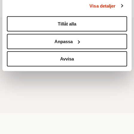
behandlas och ställ in dina preferenser i
detaljsektionen
.
Visa detaljer
Du kan ändra eller dra tillbaka ditt samtycke när som
helst från cookie-förklaringen.
Tillåt alla
Vi använder enhetsidentifierare för att anpassa innehållet
och annonserna till användarna, tillhandahålla funktioner
Anpassa
för sociala medier och analysera vår trafik. Vi
vidarebefordrar även sådana identifierare och annan
information från din enhet till de sociala medier och
Avvisa
annons- och analysföretag som vi samarbetar med.
Dessa kan i sin tur kombinera informationen med annan
information som du har tillhandahållit eller som de har
samlat in när du har använt deras tjänster.
Om du vill läsa mer om hur vi hanterar personuppgifter
kan du göra det
här
.