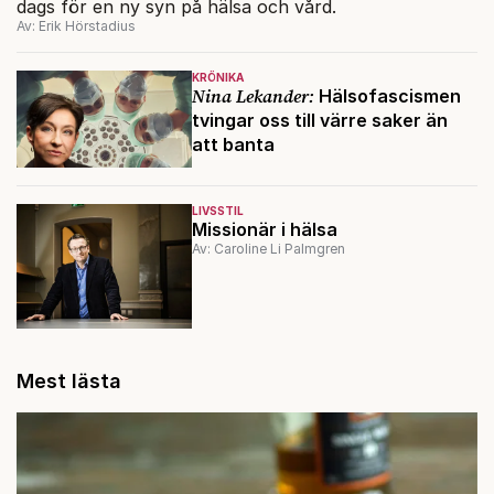
dags för en ny syn på hälsa och vård.
Av: Erik Hörstadius
KRÖNIKA
Nina Lekander:
Hälsofascismen
tvingar oss till värre saker än
att banta
LIVSSTIL
Missionär i hälsa
Av: Caroline Li Palmgren
Mest lästa