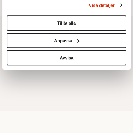
behandlas och ställ in dina preferenser i
detaljsektionen
.
Visa detaljer
Du kan ändra eller dra tillbaka ditt samtycke när som
helst från cookie-förklaringen.
Tillåt alla
Vi använder enhetsidentifierare för att anpassa innehållet
och annonserna till användarna, tillhandahålla funktioner
Anpassa
för sociala medier och analysera vår trafik. Vi
vidarebefordrar även sådana identifierare och annan
information från din enhet till de sociala medier och
Avvisa
annons- och analysföretag som vi samarbetar med.
Dessa kan i sin tur kombinera informationen med annan
information som du har tillhandahållit eller som de har
samlat in när du har använt deras tjänster.
Om du vill läsa mer om hur vi hanterar personuppgifter
kan du göra det
här
.