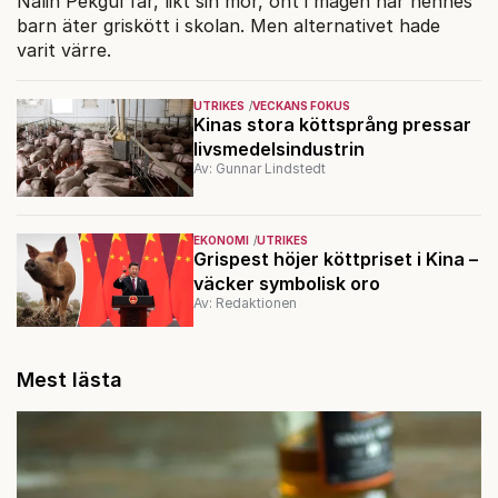
Nalin Pekgul får, likt sin mor, ont i magen när hennes
barn äter griskött i skolan. Men alternativet hade
varit värre.
UTRIKES
VECKANS FOKUS
Kinas stora köttsprång pressar
livsmedelsindustrin
Av: Gunnar Lindstedt
EKONOMI
UTRIKES
Grispest höjer köttpriset i Kina –
väcker symbolisk oro
Av: Redaktionen
Mest lästa