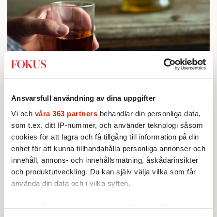
STICKET
1.
Bitte Assarmo:
Sagan om den lågbegåvade
ursprungsbefolkningen i Filipstad
Ansvarsfull användning av dina uppgifter
KRÖNIKA
2.
Sakine Madon:
Efter islamistdådet oroar sig
Vi och
våra 363 partners
behandlar din personliga data,
vänstern för Agnes Wold
som t.ex. ditt IP-nummer, och använder teknologi såsom
KRÖNIKA
cookies för att lagra och få tillgång till information på din
3.
Frans Wachtmeister:
Ja, AC är ett hot mot den
enhet för att kunna tillhandahålla personliga annonser och
franska civilisationen
innehåll, annons- och innehållsmätning, åskådarinsikter
STICKET
4.
Dan Korn:
Quisling, quislingar och sten i glashus
och produktutveckling. Du kan själv välja vilka som får
UTRIKES
5.
använda din data och i vilka syften.
Därför liknar Putin både tsaren och Stalin
Av: Bengt Jangfeldt
STICKET
Ta reda på mer om hur dina personliga uppgifter
6.
Christoffer Jonsson:
Inte nu igen, Vänsterpartiet!