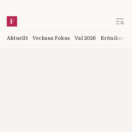
Aktuellt
Veckans Fokus
Val 2026
Krönikor
K