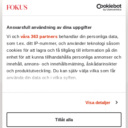
KRÖNIKA
2.
Sakine Madon:
Efter islamistdådet oroar sig
vänstern för Agnes Wold
UTRIKES
3.
Därför liknar Putin både tsaren och Stalin
Ansvarsfull användning av dina uppgifter
Av: Bengt Jangfeldt
KRÖNIKA
4.
Johan Hakelius:
DN-rubriken visar vad som sägs
Vi och
våra 363 partners
behandlar din personliga data,
mellan raderna
som t.ex. ditt IP-nummer, och använder teknologi såsom
STICKET
cookies för att lagra och få tillgång till information på din
5.
Johan Romin:
Varför ställs aldrig dessa frågor?
enhet för att kunna tillhandahålla personliga annonser och
STICKET
6.
Dan Korn:
Quisling, quislingar och sten i glashus
innehåll, annons- och innehållsmätning, åskådarinsikter
och produktutveckling. Du kan själv välja vilka som får
använda din data och i vilka syften.
Ta reda på mer om hur dina personliga uppgifter
behandlas och ställ in dina preferenser i
detaljsektionen
.
Visa detaljer
Du kan ändra eller dra tillbaka ditt samtycke när som
helst från cookie-förklaringen.
Tillåt alla
Vi använder enhetsidentifierare för att anpassa innehållet