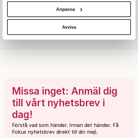
och annonserna till användarna, tillhandahålla funktioner
Anpassa
för sociala medier och analysera vår trafik. Vi
vidarebefordrar även sådana identifierare och annan
information från din enhet till de sociala medier och
Avvisa
annons- och analysföretag som vi samarbetar med.
Dessa kan i sin tur kombinera informationen med annan
information som du har tillhandahållit eller som de har
samlat in när du har använt deras tjänster.
Om du vill läsa mer om hur vi hanterar personuppgifter
kan du göra det
här
.
Missa inget: Anmäl dig
till vårt nyhetsbrev i
dag!
Förstå vad som händer. Innan det händer. Få
Fokus nyhetsbrev direkt till din mejl.