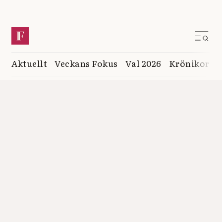
Aktuellt
Veckans Fokus
Val 2026
Krönikor
K