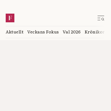
Aktuellt
Veckans Fokus
Val 2026
Krönikor
K