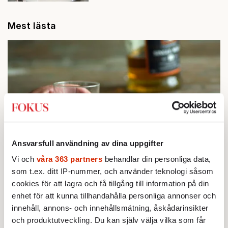
Mest lästa
Ansvarsfull användning av dina uppgifter
Vi och
våra 363 partners
behandlar din personliga data,
STICKET
1.
Bitte Assarmo:
Sagan om den lågbegåvade
som t.ex. ditt IP-nummer, och använder teknologi såsom
ursprungsbefolkningen i Filipstad
cookies för att lagra och få tillgång till information på din
KRÖNIKA
enhet för att kunna tillhandahålla personliga annonser och
2.
Sakine Madon:
Efter islamistdådet oroar sig
innehåll, annons- och innehållsmätning, åskådarinsikter
vänstern för Agnes Wold
och produktutveckling. Du kan själv välja vilka som får
STICKET
3.