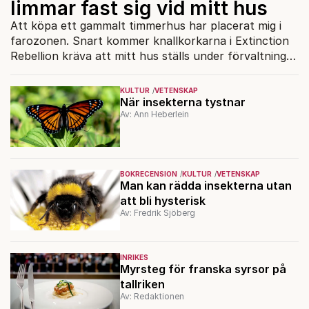
limmar fast sig vid mitt hus
Att köpa ett gammalt timmerhus har placerat mig i
farozonen. Snart kommer knallkorkarna i Extinction
Rebellion kräva att mitt hus ställs under förvaltning
från Bryssel
KULTUR
VETENSKAP
När insekterna tystnar
Av: Ann Heberlein
BOKRECENSION
KULTUR
VETENSKAP
Man kan rädda insekterna utan
att bli hysterisk
Av: Fredrik Sjöberg
INRIKES
Myrsteg för franska syrsor på
tallriken
Av: Redaktionen