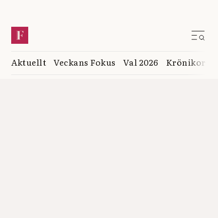
Aktuellt
Veckans Fokus
Val 2026
Krönikor
K