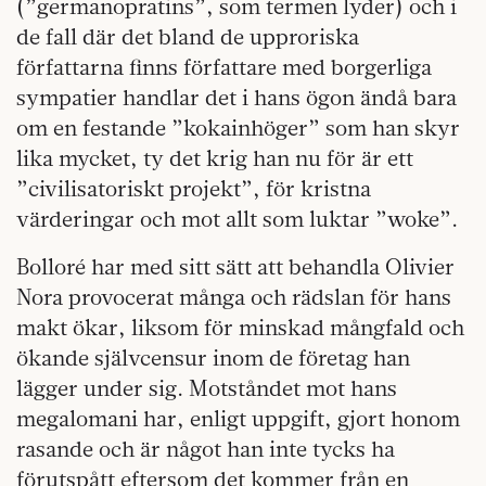
(”germanopratins”, som termen lyder) och i
de fall där det bland de upproriska
författarna finns författare med borgerliga
sympatier handlar det i hans ögon ändå bara
om en festande ”kokainhöger” som han skyr
lika mycket, ty det krig han nu för är ett
”civilisatoriskt projekt”, för kristna
värderingar och mot allt som luktar ”woke”.
Bolloré har med sitt sätt att behandla Olivier
Nora provocerat många och rädslan för hans
makt ökar, liksom för minskad mångfald och
ökande självcensur inom de företag han
lägger under sig. Motståndet mot hans
megalomani har, enligt uppgift, gjort honom
rasande och är något han inte tycks ha
förutspått eftersom det kommer från en