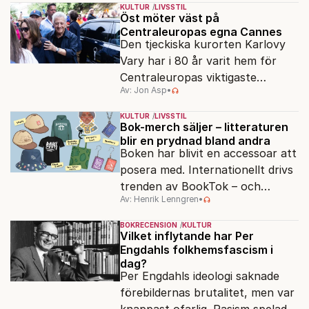
ryska imperialismen leder till en
KULTUR
LIVSSTIL
förenklad bild av historien.
Öst möter väst på
Centraleuropas egna Cannes
Den tjeckiska kurorten Karlovy
Vary har i 80 år varit hem för
Centraleuropas viktigaste
Av: Jon Asp
•
filmfestival – en plats där
Hollywoodglans möter
KULTUR
LIVSSTIL
egensinnighet.
Bok-merch säljer – litteraturen
blir en prydnad bland andra
Boken har blivit en accessoar att
posera med. Internationellt drivs
trenden av BookTok – och
Av: Henrik Lenngren
•
förlagen följer efter.
BOKRECENSION
KULTUR
Vilket inflytande har Per
Engdahls folkhemsfascism i
dag?
Per Engdahls ideologi saknade
förebildernas brutalitet, men var