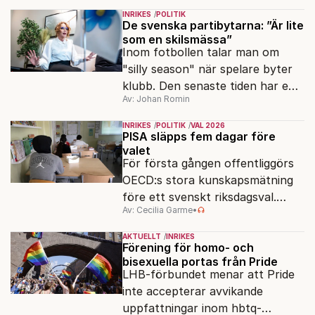
ser sin chans att pressa
INRIKES
POLITIK
Tidösidan.
De svenska partibytarna: ”Är lite
som en skilsmässa”
Inom fotbollen talar man om
"silly season" när spelare byter
klubb. Den senaste tiden har en
Av: Johan Romin
rad svenska politiker bytt parti –
men varför, och vad skiljer
INRIKES
POLITIK
VAL 2026
partiernas interna kulturer åt?
PISA släpps fem dagar före
valet
För första gången offentliggörs
OECD:s stora kunskapsmätning
före ett svenskt riksdagsval.
Av: Cecilia Garme
•
Resultatet kan ge skolfrågan ny
kraft under valrörelsens sista
AKTUELLT
INRIKES
dagar.
Förening för homo- och
bisexuella portas från Pride
LHB-förbundet menar att Pride
inte accepterar avvikande
uppfattningar inom hbtq-