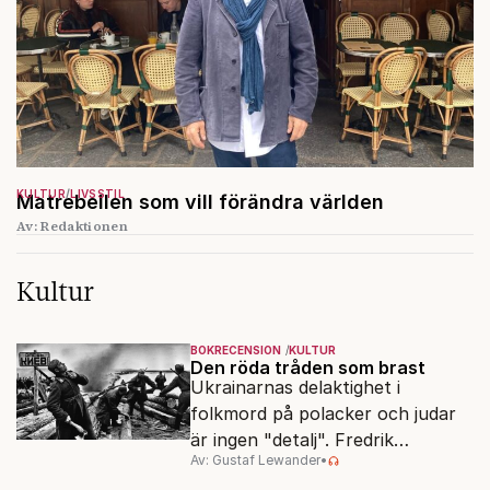
KULTUR
LIVSSTIL
Matrebellen som vill förändra världen
Av: Redaktionen
Kultur
BOKRECENSION
KULTUR
Den röda tråden som brast
Ukrainarnas delaktighet i
folkmord på polacker och judar
är ingen "detalj". Fredrik
Av: Gustaf Lewander
•
Segerfeldts iver att skildra den