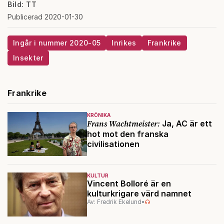
Bild: TT
Publicerad 2020-01-30
Ingår i nummer 2020-05
Inrikes
Frankrike
Insekter
Frankrike
KRÖNIKA
Frans Wachtmeister:
Ja, AC är ett
hot mot den franska
civilisationen
KULTUR
Vincent Bolloré är en
kulturkrigare värd namnet
Av: Fredrik Ekelund
•