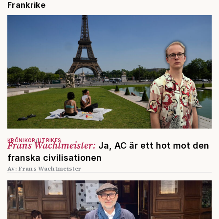
Frankrike
KRÖNIKOR
UTRIKES
Frans Wachtmeister:
Ja, AC är ett hot mot den
franska civilisationen
Av: Frans Wachtmeister