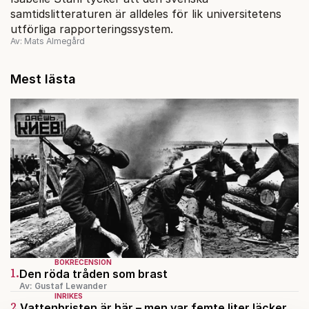
samtidslitteraturen är alldeles för lik universitetens
utförliga rapporteringssystem.
Av: Mats Almegård
Mest lästa
BOKRECENSION
1.
Den röda tråden som brast
Av: Gustaf Lewander
INRIKES
2.
Vattenbristen är här – men var femte liter läcker