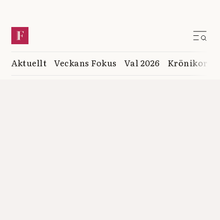
Aktuellt
Veckans Fokus
Val 2026
Krönikor
K