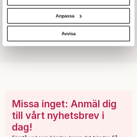
Vi använder enhetsidentifierare för att anpassa innehållet
och annonserna till användarna, tillhandahålla funktioner
Anpassa
för sociala medier och analysera vår trafik. Vi
vidarebefordrar även sådana identifierare och annan
information från din enhet till de sociala medier och
Avvisa
annons- och analysföretag som vi samarbetar med.
Dessa kan i sin tur kombinera informationen med annan
information som du har tillhandahållit eller som de har
samlat in när du har använt deras tjänster.
Om du vill läsa mer om hur vi hanterar personuppgifter
kan du göra det
här
.
Missa inget: Anmäl dig
till vårt nyhetsbrev i
dag!