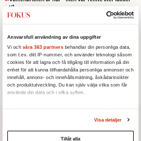
ut
Av: Susanne Gäre
KRÖNIKA
3.
Frans Wachtmeister:
Ja, AC är ett hot mot den
franska civilisationen
KRÖNIKA
Ansvarsfull användning av dina uppgifter
4.
Nina Lekander:
På ”Kommunisthögskolan” drömde
alla om att vara arbetarklass
Vi och
våra 363 partners
behandlar din personliga data,
STICKET
som t.ex. ditt IP-nummer, och använder teknologi såsom
5.
Bitte Assarmo:
Sagan om den lågbegåvade
cookies för att lagra och få tillgång till information på din
ursprungsbefolkningen i Filipstad
enhet för att kunna tillhandahålla personliga annonser och
KRÖNIKA
6.
Sakine Madon:
Efter islamistdådet oroar sig
innehåll, annons- och innehållsmätning, åskådarinsikter
vänstern för Agnes Wold
och produktutveckling. Du kan själv välja vilka som får
använda din data och i vilka syften.
Ta reda på mer om hur dina personliga uppgifter
behandlas och ställ in dina preferenser i
detaljsektionen
.
Visa detaljer
Du kan ändra eller dra tillbaka ditt samtycke när som
helst från cookie-förklaringen.
Tillåt alla