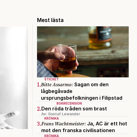
Mest lästa
STICKET
1.
Bitte Assarmo:
Sagan om den
lågbegåvade
ursprungsbefolkningen i Filipstad
BOKRECENSION
2.
Den röda tråden som brast
Av: Gustaf Lewander
KRÖNIKA
3.
Frans Wachtmeister:
Ja, AC är ett hot
mot den franska civilisationen
KRÖNIKA