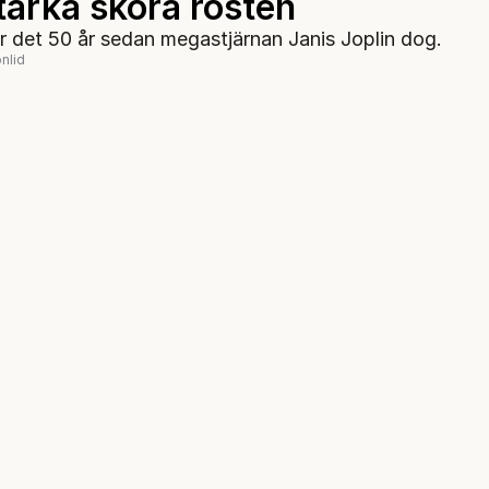
tarka sköra rösten
är det 50 år sedan megastjärnan Janis Joplin dog.
nlid