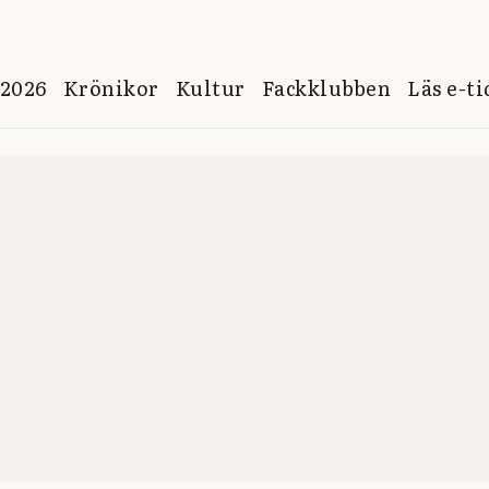
 2026
Krönikor
Kultur
Fackklubben
Läs e-t