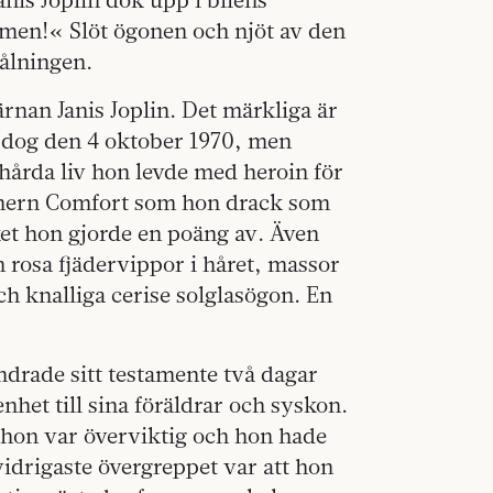
lymen!« Slöt ögonen och njöt av den
rålningen.
ärnan Janis Joplin. Det märkliga är
n dog den 4 oktober 1970, men
t hårda liv hon levde med heroin för
thern Comfort som hon drack som
ket hon gjorde en poäng av. Även
h rosa fjädervippor i håret, massor
h knalliga cerise solglasögon. En
 ändrade sitt testamente två dagar
het till sina föräldrar och syskon.
 hon var överviktig och hon hade
vidrigaste övergreppet var att hon