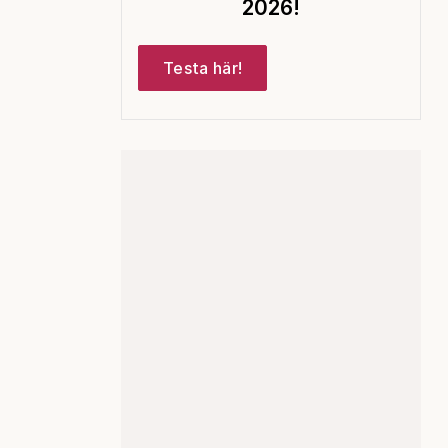
2026!
Testa här!