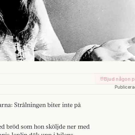
Bjud någon p
Publicer
na: Strålningen biter inte på
ed bröd som hon sköljde ner med
nis Joplin dök upp i bilens