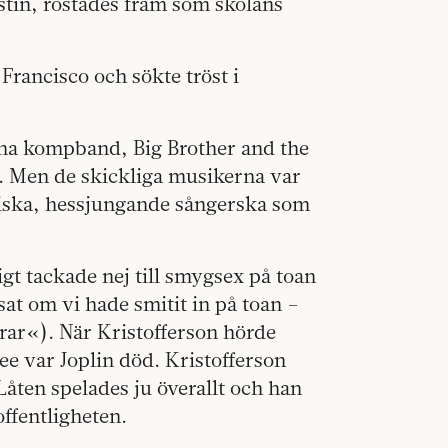
ustin, röstades fram som skolans
 Francisco och sökte tröst i
ina komp­band, Big Brother and the
 Men de skickliga musikerna var
tiska, hessjungande sångerska som
igt tackade nej till smygsex på toan
at om vi hade smitit in på toan –
ädrar«). När Kristofferson hörde
e var Joplin död. Kristofferson
Låten spelades ju överallt och han
offentligheten.