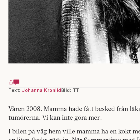
Text:
Johanna Kronlid
Bild: TT
Våren 2008. Mamma hade fått besked från läkar
tumörerna. Vi kan inte göra mer.
I bilen på väg hem ville mamma ha en kokt m
en liten flaska rödvin. När Summertime med Ja