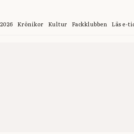
 2026
Krönikor
Kultur
Fackklubben
Läs e-t