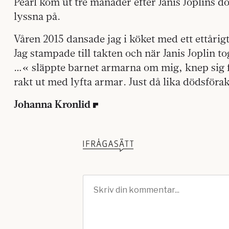
Pearl kom ut tre månader efter Janis Joplins d
lyssna på.
Våren 2015 dansade jag i köket med ett ettårig
Jag stampade till takten och när Janis Joplin tog
…« släppte barnet armarna om mig, knep sig 
rakt ut med lyfta armar. Just då lika dödsförak
Johanna Kronlid