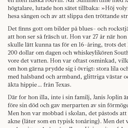
högtalare, lutade hon sätet tillbaka: »Höj vo
hesa sången och av att slippa den tröttande st
Det finns gott om bilder på blues- och rockstj
att hon ser så fräsch ut. Hon var 27 år när ho
skulle lätt kunna tas för en 16-åring, trots de
200 dollar om dagen och whiskeylikören Sou
vore det vatten. Hon var oftast osminkad, vil
om hon gärna prydde sig i övrigt: stora lila oc
med halsband och armband, glittriga västar oc
äkta hippie … från Texas.
Där for hon illa, inte i sin familj, Janis Joplin
före sin död och gav merparten av sin förmögen
Men hon var mobbad i skolan, det påstods att
akne (låter som en typisk tonåring). Men det 