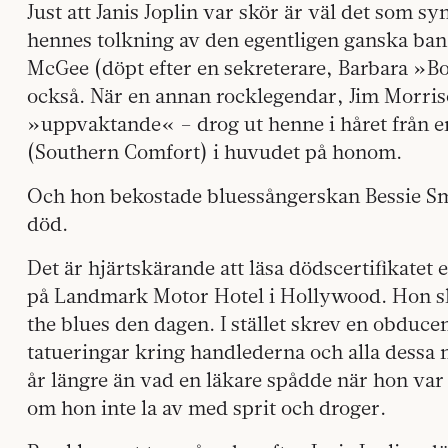
Just att Janis Joplin var skör är väl det som sy
hennes tolkning av den egentligen ganska ba
McGee (döpt efter en sekreterare, Barbara »
också. När en annan rocklegendar, Jim Morrison,
»uppvaktande« – drog ut henne i håret från en
(Southern Comfort) i huvudet på honom.
Och hon bekostade bluessångerskan Bessie Smi
död.
Det är hjärtskärande att läsa dödscertifikatet ef
på Landmark Motor Hotel i Hollywood. Hon skul
the blues den dagen. I stället skrev en obduc
tatueringar kring handlederna och alla dessa 
år längre än vad en läkare spådde när hon var 2
om hon inte la av med sprit och droger.