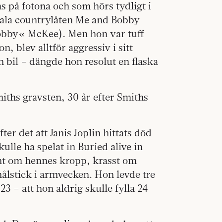
ns på fotona och som hörs tydligt i
nala countrylåten Me and Bobby
Bobby« McKee). Men hon var tuff
 blev alltför aggressiv i sitt
 bil – dängde hon resolut en flaska
ths gravsten, 30 år efter Smiths
ter det att Janis Joplin hittats död
le ha spelat in Buried alive in
ent om hennes kropp, krasst om
nålstick i armvecken. Hon levde tre
3 – att hon aldrig skulle fylla 24