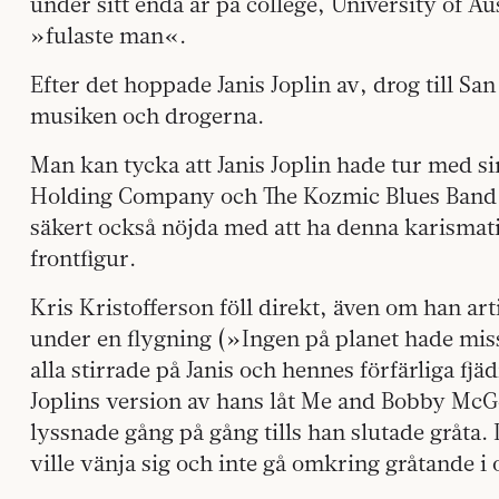
under sitt enda år på college, University of A
»fulaste man«.
Efter det hoppade Janis Joplin av, drog till San
musiken och drogerna.
Man kan tycka att Janis Joplin hade tur med s
Holding Company och The Kozmic Blues Band.
säkert också nöjda med att ha denna karisma
frontfigur.
Kris Kristofferson föll direkt, även om han art
under en flygning (»Ingen på planet hade miss
alla stirrade på Janis och hennes förfärliga fj
Joplins version av hans låt Me and Bobby McGe
lyssnade gång på gång tills han slutade gråta. 
ville vänja sig och inte gå omkring gråtande i 