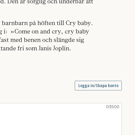
öd. Den är sorglig och underbar att
t barnbarn på höften till Cry baby.
 i:
»Come on and cry, cry baby
fast med benen och slängde sig
tande fri som Janis Joplin.