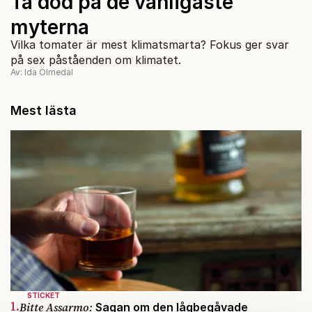
Ta död på de vanligaste
myterna
Vilka tomater är mest klimatsmarta? Fokus ger svar
på sex påståenden om klimatet.
Av: Ida Ölmedal
Mest lästa
STICKET
1.
Bitte Assarmo:
Sagan om den lågbegåvade