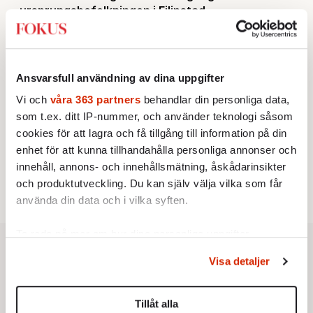
ursprungsbefolkningen i Filipstad
KRÖNIKA
2.
Sakine Madon:
Efter islamistdådet oroar sig
vänstern för Agnes Wold
UTRIKES
3.
Därför liknar Putin både tsaren och Stalin
Ansvarsfull användning av dina uppgifter
Av: Bengt Jangfeldt
KRÖNIKA
Vi och
våra 363 partners
behandlar din personliga data,
4.
Johan Hakelius:
DN-rubriken visar vad som sägs
som t.ex. ditt IP-nummer, och använder teknologi såsom
mellan raderna
cookies för att lagra och få tillgång till information på din
STICKET
5.
Dan Korn:
Quisling, quislingar och sten i glashus
enhet för att kunna tillhandahålla personliga annonser och
STICKET
innehåll, annons- och innehållsmätning, åskådarinsikter
6.
Johan Romin:
Varför ställs aldrig dessa frågor?
och produktutveckling. Du kan själv välja vilka som får
använda din data och i vilka syften.
Ta reda på mer om hur dina personliga uppgifter
behandlas och ställ in dina preferenser i
detaljsektionen
.
Visa detaljer
Du kan ändra eller dra tillbaka ditt samtycke när som
helst från cookie-förklaringen.
Tillåt alla