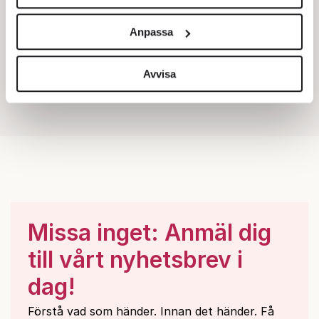
Vi använder enhetsidentifierare för att anpassa innehållet
och annonserna till användarna, tillhandahålla funktioner
Anpassa
för sociala medier och analysera vår trafik. Vi
vidarebefordrar även sådana identifierare och annan
information från din enhet till de sociala medier och
Avvisa
annons- och analysföretag som vi samarbetar med.
Dessa kan i sin tur kombinera informationen med annan
information som du har tillhandahållit eller som de har
samlat in när du har använt deras tjänster.
Om du vill läsa mer om hur vi hanterar personuppgifter
kan du göra det
här
.
Missa inget: Anmäl dig
till vårt nyhetsbrev i
dag!
Förstå vad som händer. Innan det händer. Få