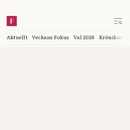
Aktuellt
Veckans Fokus
Val 2026
Krönikor
K