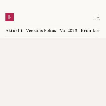
Aktuellt
Veckans Fokus
Val 2026
Krönikor
K