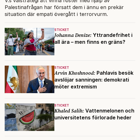
V:s valstrategi att vinna röster med hjälp av
Palestinafrågan har försatt dem i ännu en prekär
situation där empati övergått i terrorvurm.
STICKET
Johanna Denize:
Yttrandefrihet i
all ära – men finns en gräns?
STICKET
Arvin Khoshnood:
Pahlavis besök
avslöjar sanningen: demokrati
möter extremism
STICKET
Khaled Salih:
Vattenmelonen och
universitetens förlorade heder