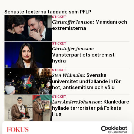
Senaste texterna taggade som PFLP
STICKET
Christoffer Jonsson:
Mamdani och
extremisterna
STICKET
Christoffer Jonsson:
Vänsterpartiets extremist-
hydra
STICKET
Sten Widmalm:
Svenska
universitet undfallande inför
hot, antisemitism och våld
STICKET
Lars Anders Johansson:
Klanledare
hyllade terrorister på Folkets
Hus
Mest lästa