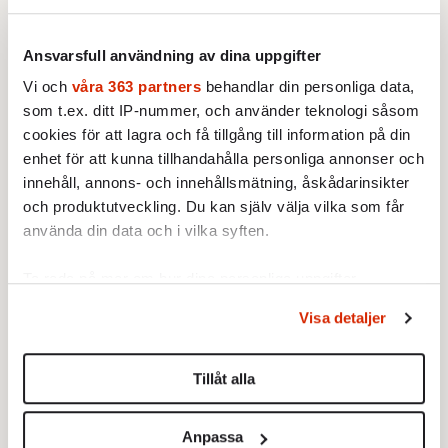
Ansvarsfull användning av dina uppgifter
Vi och
våra 363 partners
behandlar din personliga data,
som t.ex. ditt IP-nummer, och använder teknologi såsom
cookies för att lagra och få tillgång till information på din
enhet för att kunna tillhandahålla personliga annonser och
innehåll, annons- och innehållsmätning, åskådarinsikter
och produktutveckling. Du kan själv välja vilka som får
använda din data och i vilka syften.
BOKRECENSION
1.
Den röda tråden som brast
Ta reda på mer om hur dina personliga uppgifter
Av: Gustaf Lewander
behandlas och ställ in dina preferenser i
detaljsektionen
.
KRÖNIKA
2.
Visa detaljer
Frans Wachtmeister:
Ja, AC är ett hot mot den
Du kan ändra eller dra tillbaka ditt samtycke när som
franska civilisationen
helst från cookie-förklaringen.
KRÖNIKA
3.
Nina Lekander:
På ”Kommunisthögskolan” drömde
Tillåt alla
Vi använder enhetsidentifierare för att anpassa innehållet
alla om att vara arbetarklass
INRIKES
och annonserna till användarna, tillhandahålla funktioner
4.
Vattenbristen är här – men var femte liter läcker
Anpassa
för sociala medier och analysera vår trafik. Vi