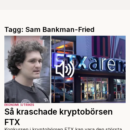
Tagg: Sam Bankman-Fried
EKONOMI
UTRIKES
Så kraschade kryptobörsen
FTX
Konkursen i kryptobörsen FTX kan vara den största