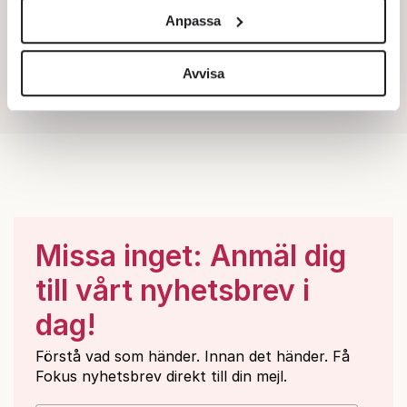
och annonserna till användarna, tillhandahålla funktioner
Anpassa
för sociala medier och analysera vår trafik. Vi
vidarebefordrar även sådana identifierare och annan
information från din enhet till de sociala medier och
Avvisa
annons- och analysföretag som vi samarbetar med.
Dessa kan i sin tur kombinera informationen med annan
information som du har tillhandahållit eller som de har
samlat in när du har använt deras tjänster.
Om du vill läsa mer om hur vi hanterar personuppgifter
kan du göra det
här
.
Missa inget: Anmäl dig
till vårt nyhetsbrev i
dag!
Förstå vad som händer. Innan det händer. Få
Fokus nyhetsbrev direkt till din mejl.