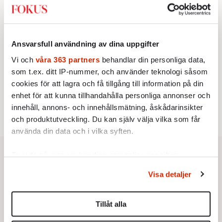
2.
Sakine Madon:
Efter islamistdådet oroar sig
vänstern för Agnes Wold
KRÖNIKA
3.
Frans Wachtmeister:
Ja, AC är ett hot mot den
franska civilisationen
Ansvarsfull användning av dina uppgifter
STICKET
4.
Dan Korn:
Quisling, quislingar och sten i glashus
Vi och
våra 363 partners
behandlar din personliga data,
UTRIKES
som t.ex. ditt IP-nummer, och använder teknologi såsom
5.
Därför liknar Putin både tsaren och Stalin
cookies för att lagra och få tillgång till information på din
Av: Bengt Jangfeldt
STICKET
enhet för att kunna tillhandahålla personliga annonser och
6.
Christoffer Jonsson:
Inte nu igen, Vänsterpartiet!
innehåll, annons- och innehållsmätning, åskådarinsikter
och produktutveckling. Du kan själv välja vilka som får
använda din data och i vilka syften.
Ta reda på mer om hur dina personliga uppgifter
behandlas och ställ in dina preferenser i
detaljsektionen
.
Visa detaljer
Du kan ändra eller dra tillbaka ditt samtycke när som
helst från cookie-förklaringen.
Tillåt alla
Vi använder enhetsidentifierare för att anpassa innehållet