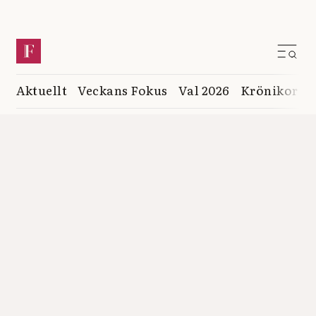
Aktuellt
Veckans Fokus
Val 2026
Krönikor
K