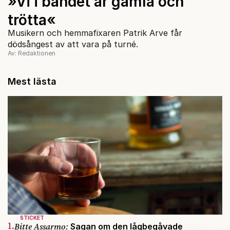
»Vi i bandet är gamla och
trötta«
Musikern och hemmafixaren Patrik Arve får
dödsångest av att vara på turné.
Av: Redaktionen
Mest lästa
STICKET
1.
Bitte Assarmo:
Sagan om den lågbegåvade