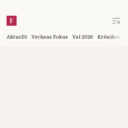
Aktuellt
Veckans Fokus
Val 2026
Krönikor
K