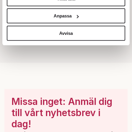
Vi använder enhetsidentifierare för att anpassa innehållet
och annonserna till användarna, tillhandahålla funktioner
Anpassa
för sociala medier och analysera vår trafik. Vi
vidarebefordrar även sådana identifierare och annan
information från din enhet till de sociala medier och
Avvisa
annons- och analysföretag som vi samarbetar med.
Dessa kan i sin tur kombinera informationen med annan
information som du har tillhandahållit eller som de har
samlat in när du har använt deras tjänster.
Om du vill läsa mer om hur vi hanterar personuppgifter
kan du göra det
här
.
Missa inget: Anmäl dig
till vårt nyhetsbrev i
dag!