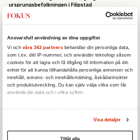
ursprungsbefolkningen i Filipstad
BOKRECENSION
2.
Den röda tråden som brast
Av: Gustaf Lewander
KRÖNIKA
3.
Frans Wachtmeister:
Ja, AC är ett hot mot den
franska civilisationen
Ansvarsfull användning av dina uppgifter
KRÖNIKA
4.
Vi och
våra 363 partners
behandlar din personliga data,
Nina Lekander:
På ”Kommunisthögskolan” drömde
som t.ex. ditt IP-nummer, och använder teknologi såsom
alla om att vara arbetarklass
KRÖNIKA
cookies för att lagra och få tillgång till information på din
5.
Sakine Madon:
Efter islamistdådet oroar sig
enhet för att kunna tillhandahålla personliga annonser och
vänstern för Agnes Wold
innehåll, annons- och innehållsmätning, åskådarinsikter
STICKET
6.
Dan Korn:
Quisling, quislingar och sten i glashus
och produktutveckling. Du kan själv välja vilka som får
använda din data och i vilka syften.
Ta reda på mer om hur dina personliga uppgifter
behandlas och ställ in dina preferenser i
detaljsektionen
.
Visa detaljer
Du kan ändra eller dra tillbaka ditt samtycke när som
helst från cookie-förklaringen.
Tillåt alla