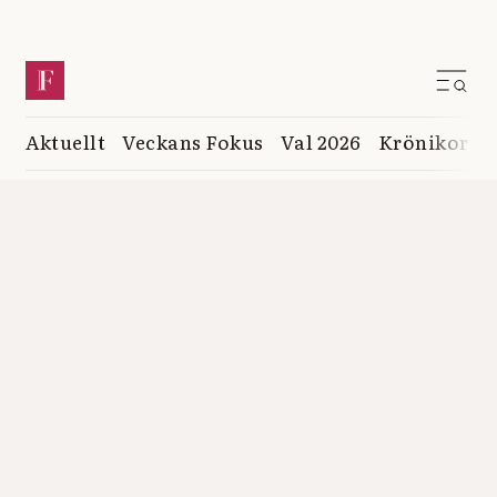
Aktuellt
Veckans Fokus
Val 2026
Krönikor
K