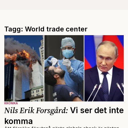
Tagg: World trade center
KRÖNIKA
Nils Erik Forsgård:
Vi ser det inte
komma