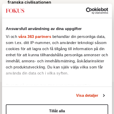
franska civilisationen
KRÖNIKA
3.
Nina Lekander:
På ”Kommunisthögskolan” drömde
alla om att vara arbetarklass
STICKET
4.
Bitte Assarmo:
Sagan om den lågbegåvade
Ansvarsfull användning av dina uppgifter
ursprungsbefolkningen i Filipstad
Vi och
våra 363 partners
behandlar din personliga data,
INRIKES
5.
Vattenbristen är här – men var femte liter läcker
som t.ex. ditt IP-nummer, och använder teknologi såsom
ut
cookies för att lagra och få tillgång till information på din
Av: Susanne Gäre
KRÖNIKA
enhet för att kunna tillhandahålla personliga annonser och
6.
Sakine Madon:
Efter islamistdådet oroar sig
innehåll, annons- och innehållsmätning, åskådarinsikter
vänstern för Agnes Wold
och produktutveckling. Du kan själv välja vilka som får
använda din data och i vilka syften.
Ta reda på mer om hur dina personliga uppgifter
behandlas och ställ in dina preferenser i
detaljsektionen
.
Visa detaljer
Du kan ändra eller dra tillbaka ditt samtycke när som
helst från cookie-förklaringen.
Tillåt alla