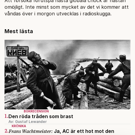
Att försöka förutspå nästa globala chock är nästan
omöjligt. Inte minst som mycket av det vi kommer att
våndas över i morgon utvecklas i radioskugga.
Mest lästa
BOKRECENSION
1.
Den röda tråden som brast
Av: Gustaf Lewander
KRÖNIKA
2.
Frans Wachtmeister:
Ja, AC är ett hot mot den