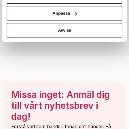
Vi använder enhetsidentifierare för att anpassa innehållet
och annonserna till användarna, tillhandahålla funktioner
Anpassa
för sociala medier och analysera vår trafik. Vi
vidarebefordrar även sådana identifierare och annan
information från din enhet till de sociala medier och
Avvisa
annons- och analysföretag som vi samarbetar med.
Dessa kan i sin tur kombinera informationen med annan
information som du har tillhandahållit eller som de har
samlat in när du har använt deras tjänster.
Om du vill läsa mer om hur vi hanterar personuppgifter
kan du göra det
här
.
Missa inget: Anmäl dig
till vårt nyhetsbrev i
dag!
Förstå vad som händer. Innan det händer. Få