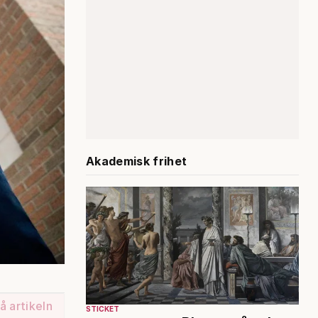
Akademisk frihet
å artikeln
STICKET