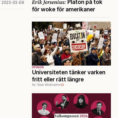
Erik Jersenius:
Platon på tok
d 2023-03-09
för woke för amerikaner
OPINION
Universiteten tänker varken
fritt eller rätt längre
Av: Sten Widmalm
•