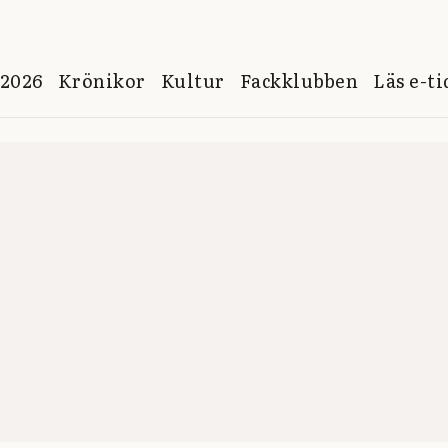
 2026
Krönikor
Kultur
Fackklubben
Läs e-t