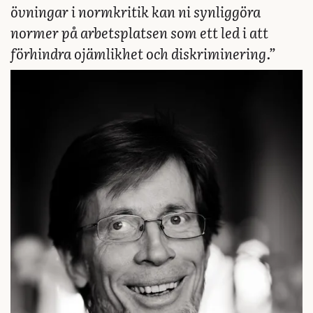
övningar i normkritik kan ni synliggöra
normer på arbetsplatsen som ett led i att
förhindra ojämlikhet och diskriminering.”