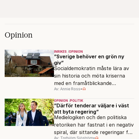
Opinion
INRIKES
OPINION
”Sverige behöver en grön ny
giv”
Socialdemokratin måste lära av
sin historia och möta kriserna
med en framåtblickande
Av: Annie Ross
•
strukturpolitik för att göra
Sverige långsiktigt hållbart,
OPINION
POLITIK
jämlikt och kriståligt.
”Därför tenderar väljare i väst
att byta regering”
Medielogiken och den politiska
retoriken har fastnat i en negativ
spiral, där sittande regeringar får
Av: Torbjörn Sjöström
•