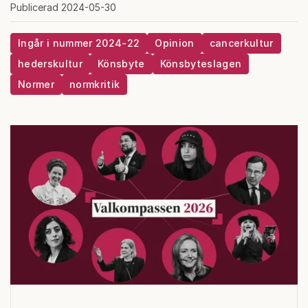
Publicerad 2024-05-30
Ingår i nummer 2024-22
Opinion
cancerkultur
hederskultur
Könsbyte
Könsbyteslagen
Normer
normkritik