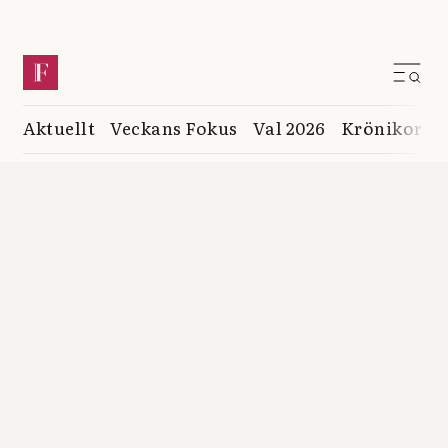
Aktuellt
Veckans Fokus
Val 2026
Krönikor
K