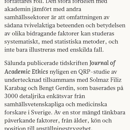
författares roll. Den stora fördelen med
akademin jämfört med andra
samhällssektorer är att omfattningen av
sådana tvivelaktiga beteenden och betydelsen
av olika bidragande faktorer kan studeras
systematiskt, med statistiska metoder, och
inte bara illustreras med enskilda fall.
Journal of
Sålunda publicerade tidskriften
Academic Ethics
nyligen en QRP-studie av
undertecknad tillsammans med Solmaz Filiz
Karabag och Bengt Gerdin, som baserades på
3000 detaljrika enkätsvar från
samhällsvetenskapliga och medicinska
forskare i Sverige. Av en stor mängd tänkbara
påverkande faktorer, från ålder, kön och
position till anställningstrygghet,