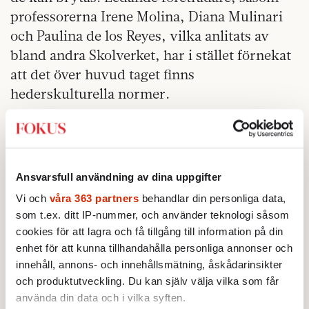
professorerna Irene Molina, Diana Mulinari
och Paulina de los Reyes, vilka anlitats av
bland andra Skolverket, har i stället förnekat
att det över huvud taget finns
hederskulturella normer.
Inom kriminologin
har framstående forskare
som Cambridgeprofessorn P-O Wikström
bedrivit långtidsstudier av resurssvaga
Ansvarsfull användning av dina uppgifter
områden i Storbritannien. Wikström har
Vi och
våra 363 partners
behandlar din personliga data,
påvisat den centrala betydelse det moraliska
som t.ex. ditt IP-nummer, och använder teknologi såsom
sammanhanget – normerna i familjen, skolan
cookies för att lagra och få tillgång till information på din
och kamratkretsen – har för unga pojkars
enhet för att kunna tillhandahålla personliga annonser och
förmåga att undvika kriminalitet. I Sverige
innehåll, annons- och innehållsmätning, åskådarinsikter
har tongivande kriminologer undvikit
och produktutveckling. Du kan själv välja vilka som får
normbildningens betydelse och varit fixerade
använda din data och i vilka syften.