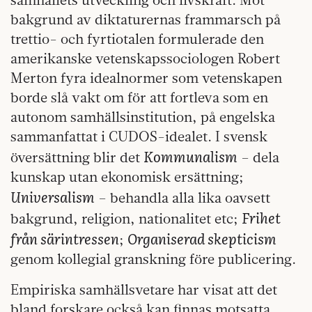
bakgrund av diktaturernas frammarsch på
trettio- och fyrtiotalen formulerade den
amerikanske vetenskapssociologen Robert
Merton fyra idealnormer som vetenskapen
borde slå vakt om för att fortleva som en
autonom samhällsinstitution, på engelska
sammanfattat i CUDOS-idealet. I svensk
Kommunalism
översättning blir det
– dela
kunskap utan ekonomisk ersättning;
Universalism
– behandla alla lika oavsett
Frihet
bakgrund, religion, nationalitet etc;
från särintressen
Organiserad skepticism
;
genom kollegial granskning före publicering.
Empiriska samhällsvetare har visat att det
bland forskare också kan finnas motsatta