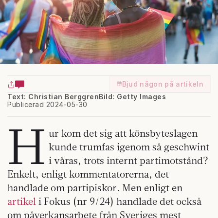
Bjud någon på artikeln
Text: Christian Berggren
Bild: Getty Images
Publicerad 2024-05-30
H
ur kom det sig att könsbyteslagen
kunde trumfas igenom så geschwint
i våras, trots internt partimotstånd?
Enkelt, enligt kommentatorerna, det
handlade om partipiskor. Men enligt en
artikel
i Fokus (nr 9/24) handlade det också
om påverkansarbete från Sveriges mest