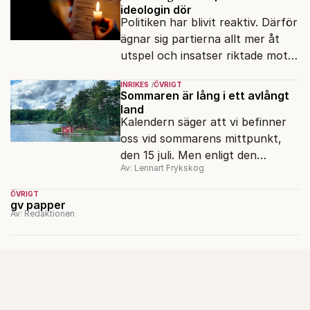
ideologin dör
Politiken har blivit reaktiv. Därför
ägnar sig partierna allt mer åt
utspel och insatser riktade mot
särintressen. Och allt mindre åt
INRIKES
ÖVRIGT
idéburen politik.
Sommaren är lång i ett avlångt
land
Kalendern säger att vi befinner
oss vid sommarens mittpunkt,
den 15 juli. Men enligt den
Av: Lennart Frykskog
meteorologiska definitionen är vi
knappt halvvägs. Även
ÖVRIGT
gv papper
september är en sommarmånad.
Av: Redaktionen
Åtminstone i södra delen av
landet.