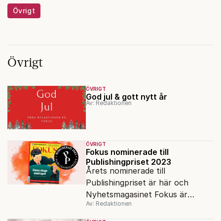
Övrigt
Övrigt
ÖVRIGT
God jul & gott nytt år
Av: Redaktionen
ÖVRIGT
Fokus nominerade till
Publishingpriset 2023
Årets nominerade till
Publishingpriset är här och
Nyhetsmagasinet Fokus är
Av: Redaktionen
nominerade under kategorin
Årets nättidning.