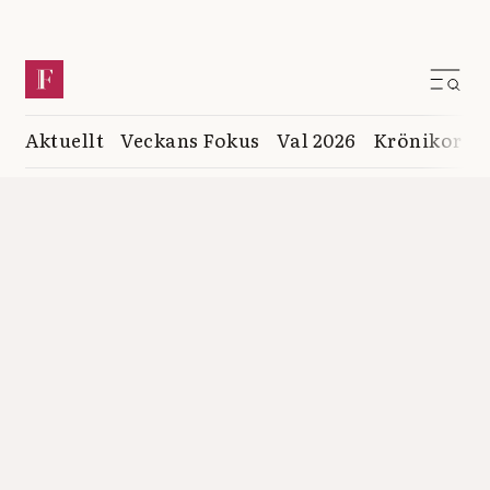
Aktuellt
Veckans Fokus
Val 2026
Krönikor
K