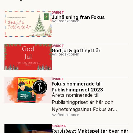
ÖVRIGT
Julhälsning från Fokus
Av: Redaktionen
ÖVRIGT
God jul & gott nytt år
Av: Redaktionen
ÖVRIGT
Fokus nominerade till
Publishingpriset 2023
Årets nominerade till
Publishingpriset är här och
Nyhetsmagasinet Fokus är
Av: Redaktionen
nominerade under kategorin
Årets nättidning.
KRÖNIKA
Jon Åsberg:
Maktspel tar över när