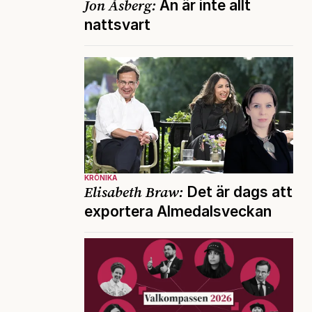
Jon Åsberg:
Än är inte allt
nattsvart
KRÖNIKA
Elisabeth Braw:
Det är dags att
exportera Almedalsveckan