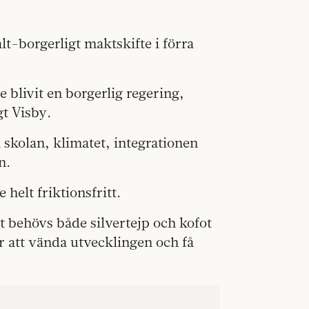
alt-borgerligt maktskifte i förra
e blivit en borgerlig regering,
gt Visby.
å skolan, klimatet, integrationen
n.
elt friktionsfritt.
t behövs både silvertejp och kofot
ör att vända utvecklingen och få