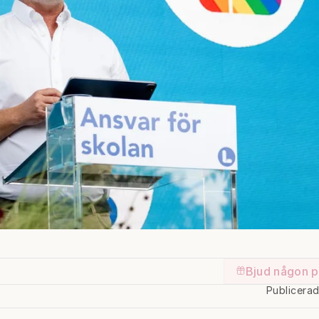
Bjud någon p
Publicera