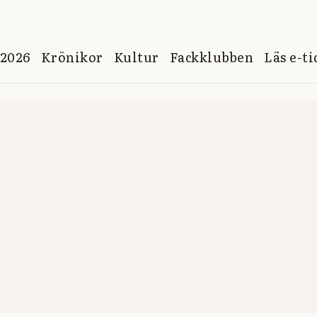
 2026
Krönikor
Kultur
Fackklubben
Läs e-t