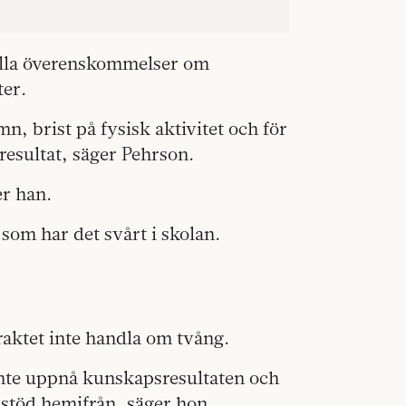
hålla överenskommelser om
ter.
n, brist på fysisk aktivitet och för
resultat, säger Pehrson.
er han.
om har det svårt i skolan.
raktet inte handla om tvång.
inte uppnå kunskapsresultaten och
t stöd hemifrån, säger hon.