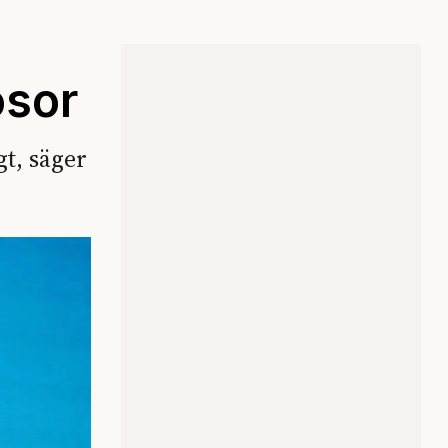
osor
t, säger