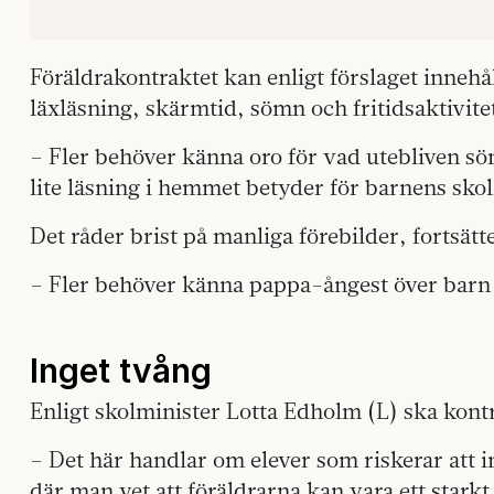
Föräldrakontraktet kan enligt förslaget inne
läxläsning, skärmtid, sömn och fritidsaktivite
– Fler behöver känna oro för vad utebliven söm
lite läsning i hemmet betyder för barnens skol
Det råder brist på manliga förebilder, fortsätt
– Fler behöver känna pappa-ångest över barn s
Inget tvång
Enligt skolminister Lotta Edholm (L) ska kont
– Det här handlar om elever som riskerar att 
där man vet att föräldrarna kan vara ett stark