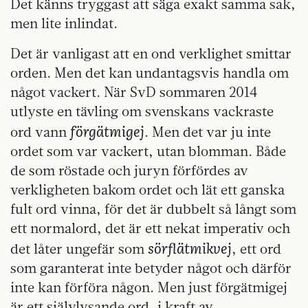
Det känns tryggast att säga exakt samma sak,
men lite inlindat.
Det är vanligast att en ond verklighet smittar
orden. Men det kan undantagsvis handla om
något vackert. När SvD sommaren 2014
utlyste en tävling om svenskans vackraste
förgätmigej
ord vann
. Men det var ju inte
ordet som var vackert, utan blomman. Både
de som röstade och juryn förfördes av
verkligheten bakom ordet och lät ett ganska
fult ord vinna, för det är dubbelt så långt som
ett normalord, det är ett nekat imperativ och
sörflätmikvej
det låter ungefär som
, ett ord
som garanterat inte betyder något och därför
inte kan förföra någon. Men just förgätmigej
är ett självlysande ord, i kraft av