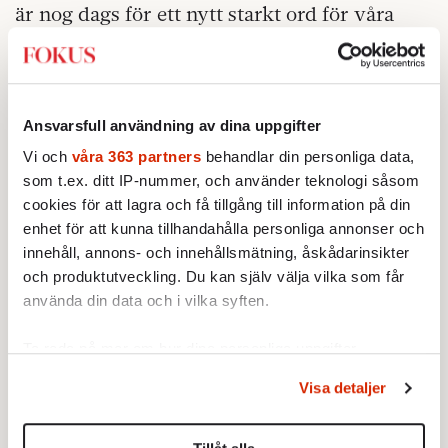
är nog dags för ett nytt starkt ord för våra
motgångar. Och nu vet vi hur vi ska stärka
det: snåla med användningen.
Att värdera är något naturligt för människor,
Ansvarsfull användning av dina uppgifter
och det behöver inte vara något magiskt alls.
Vi och
våra 363 partners
behandlar din personliga data,
Alla mänskliga språk innehåller därför
som t.ex. ditt IP-nummer, och använder teknologi såsom
snål/sparsam
värderingsmotsatser som
,
cookies för att lagra och få tillgång till information på din
hållningslös/flexibel
rigid/principfast
,
,
enhet för att kunna tillhandahålla personliga annonser och
populistisk/trendkänslig
innehåll, annons- och innehållsmätning, åskådarinsikter
och så vidare. Det är
och produktutveckling. Du kan själv välja vilka som får
heller inte ovanligt med tripletter, till
använda din data och i vilka syften.
petig
exempel det negativa
, det neutrala
noggrann
omsorgsfull
och det positiva
. De
Ta reda på mer om hur dina personliga uppgifter
ena ordens värdering har odlats fram i positiv
behandlas och ställ in dina preferenser i
detaljsektionen
.
Visa detaljer
Du kan ändra eller dra tillbaka ditt samtycke när som
kontext, de andra i negativ. Vi kan ju »böja
helst från cookie-förklaringen.
verb«: jag är fokuserad, du är envis, han är