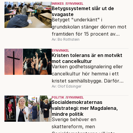
INRIKES
SYNVINKEL
Betygssystemet slår ut de
svagaste
Betyget "underkänt" i
grundskolan stänger dörren mot
framtiden för 15 procent av
Av: Bo Rothstein
avgångseleverna. Det måste
bort, skriver Bo Rothstein.
SYNVINKEL
Kristen tolerans är en motvikt
mot cancelkultur
Varken godhetssignalering eller
cancelkultur hör hemma i ett
kristet samhällsbygge. Därför
Av: Olof Edsinger
behövs det kristna arvet som
motvikt mot dagens intolerans.
POLITIK
SYNVINKEL
Socialdemokraternas
valstrategi: mer Magdalena,
mindre politik
Sverige behöver en
skattereform, men