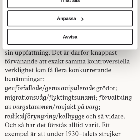
Tillåt alla
halsstarrig. Optimisterna gläder sig åt sin
Vi använder enhetsidentifierare för att anpassa innehållet
halvfulla flaska medan pessimisterna klagar
och annonserna till användarna, tillhandahålla funktioner
Anpassa
över sin halvtomma.
för sociala medier och analysera vår trafik. Vi
vidarebefordrar även sådana identifierare och annan
Och det är lika naturligt att människor gör
information från din enhet till de sociala medier och
Avvisa
olika bedömningar och vill tvinga på andra
annons- och analysföretag som vi samarbetar med.
sin uppfattning. Det är därför knappast
Dessa kan i sin tur kombinera informationen med annan
information som du har tillhandahållit eller som de har
förvånande att exakt samma kontroversiella
samlat in när du har använt deras tjänster.
verklighet kan få flera konkurrerande
Om du vill läsa mer om hur vi hanterar personuppgifter
benämningar:
kan du göra det
här
.
genförädlade/genmanipulerade
grödor;
migrationsvåg/flyktingtsunami
förvaltning
;
av vargstammen/rovjakt på varg
;
radikalföryngring/kalhygge
och så vidare.
Och så har det förstås alltid varit. Ett
exempel är att under 1930-talets strejker