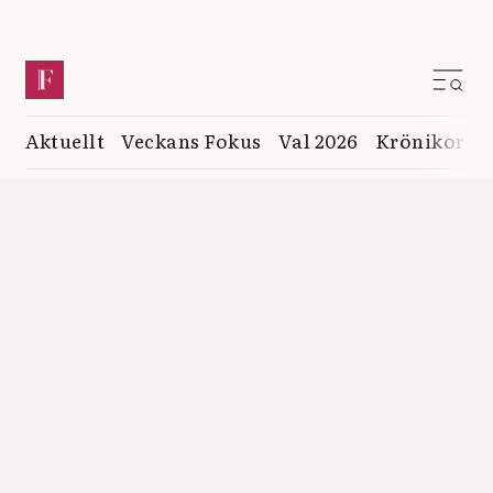
Aktuellt
Veckans Fokus
Val 2026
Krönikor
K