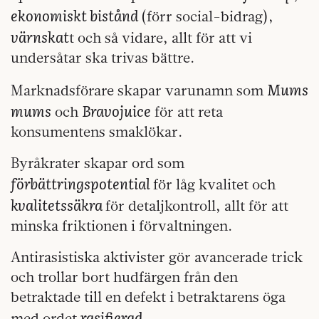
ekonomiskt bistånd
(förr social-bidrag),
värnskat
t och så vidare, allt för att vi
undersåtar ska trivas bättre.
Mums
Marknadsförare skapar varunamn som
mums
Bravojuice
och
för att reta
konsumentens smaklökar.
Byråkrater skapar ord som
förbättringspotential
för låg kvalitet och
kvalitetssäkra
för detaljkontroll, allt för att
minska friktionen i förvaltningen.
Antirasistiska aktivister gör avancerade trick
och trollar bort hudfärgen från den
betraktade till en defekt i betraktarens öga
rasifierad
med ordet
.