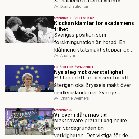
Socialdemokraterna vill inte
Av: Daniel Suhonen
reformera – de vill att valet ska
handla om Magdalena
SYNVINKEL
VETENSKAP
Andersson, skriver Daniel
Klockan klämtar för akademiens
frihet
Suhonen.
Sveriges position som
forskningsnation är hotad. En
klåfingrig statsmakt stoppar och
Av: Anonym
åtalar forskare på mycket
tveksamma grunder.
EU
POLITIK
SYNVINKEL
Nya steg mot överstatlighet
EU har inlett processen för att
återigen öka Bryssels makt över
medlemsländerna. Sverige
Av: Charlie Weimers
försöker skademinimera, men det
räcker inte.
SYNVINKEL
Vi lever i dårarnas tid
Makthavare pratar i dag hellre
om värdegrunden än
verkligheten. Det viktiga för dem