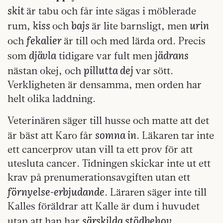
skit
är tabu och får inte sägas i möblerade
kiss
bajs
urin
rum,
och
är lite barnsligt, men
fekalier
och
är till och med lärda ord. Precis
djävla
jädrans
som
tidigare var fult men
pillutta dej
nästan okej, och
var sött.
Verkligheten är densamma, men orden har
helt olika laddning.
Veterinären säger till husse och matte att det
somna in
är bäst att Karo får
. Läkaren tar inte
ett cancerprov utan vill ta ett prov för att
utesluta cancer. Tidningen skickar inte ut ett
krav på prenumerationsavgiften utan ett
förnyelse-erbjudande
. Läraren säger inte till
Kalles föräldrar att Kalle är dum i huvudet
särskilda stödbehov
utan att han har
.