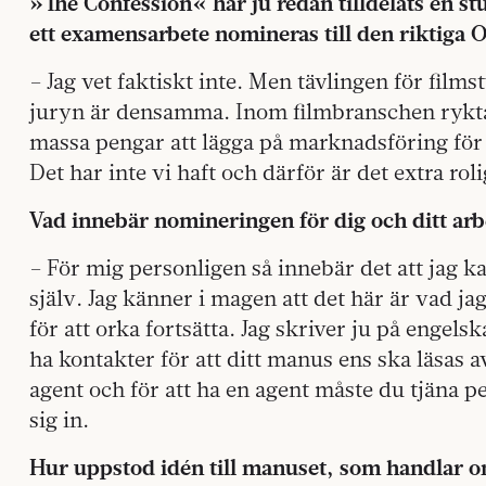
»The Confession« har ju redan tilldelats en st
ett examensarbete nomineras till den riktiga 
– Jag vet faktiskt inte. Men tävlingen för film
juryn är densamma. Inom filmbranschen rykta
massa pengar att lägga på marknadsföring för 
Det har inte vi haft och därför är det extra roli
Vad innebär nomineringen för dig och ditt arb
– För mig personligen så innebär det att jag k
själv. Jag känner i magen att det här är vad ja
för att orka fortsätta. Jag skriver ju på engel
ha kontakter för att ditt manus ens ska läsas 
agent och för att ha en agent måste du tjäna pen
sig in.
Hur uppstod idén till manuset, som handlar o