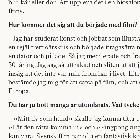
blir kär eller dör. Att uppleva det i en biosa
finns.
Hur kommer det sig att du började med film?
– Jag har studerat konst och jobbat som illustra
en rejäl trettioårskris och började ifrågasätta 
en dator och pillade. Så jag mediterade och 
50-åring. Jag såg så uttråkad och sliten ut at
insåg att det inte var min dröm här i livet. Efte
bestämde jag mig för att satsa på film, och att 
Europa.
Du har ju bott många år utomlands. Vad tycke
– »Mitt liv som hund« skulle jag kunna titta på
»Låt den rätta komma in« och »Pingpongkinge
kan vara. Svensk film har ofta en fantastisk k