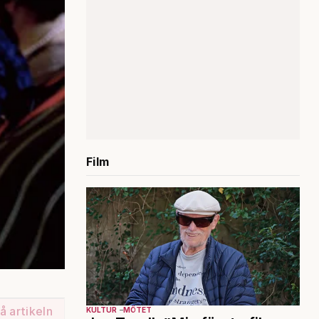
Film
å artikeln
KULTUR
MÖTET