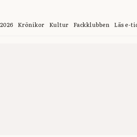
 2026
Krönikor
Kultur
Fackklubben
Läs e-t