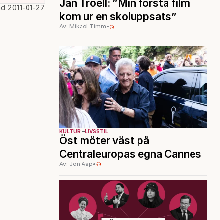
Jan Troell: ”Min första film
ad 2011-01-27
kom ur en skoluppsats”
Av: Mikael Timm
•
KULTUR
LIVSSTIL
Öst möter väst på
Centraleuropas egna Cannes
Av: Jon Asp
•