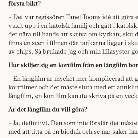
första bikt?
– Det var regissören Tanel Tooms idé att göra e
vuxit upp i en katolsk familj och gått i katolsk
det nära till hands att skriva om kyrkan, skul
finns en scen i filmen där pojkarna ligger i sk
av chips. Så brukade jag och min lillasyster g
Hur skiljer sig en kortfilm från en långfilm bo
– En långfilm är mycket mer komplicerad att gö
kortfilmer och det måste sluta med ett antiklim
långfilm, en kortfilm kan du skriva på en vecka
Är det långfilm du vill göra?
– Ja, definitivt. Den som inte förstår det måste
med att titta på en bioduk och se när saker h