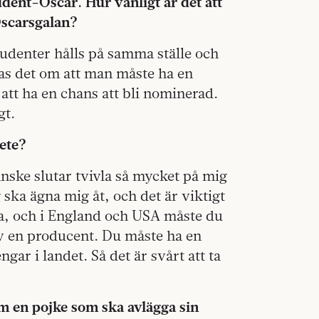
udent-Oscar. Hur vanligt är det att
Oscarsgalan?
studenter hålls på samma ställe och
s det om att man måste ha en
att ha en chans att bli nominerad.
gt.
ete?
anske slutar tvivla så mycket på mig
g ska ägna mig åt, och det är viktigt
ska, och i England och USA måste du
av en producent. Du måste ha en
gar i landet. Så det är svårt att ta
m en pojke som ska avlägga sin