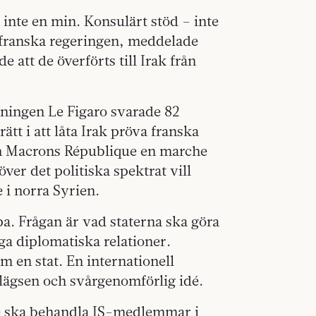
 inte en min. Konsulärt stöd – inte
 franska regeringen, meddelade
att de överförts till Irak från
dningen Le Figaro svarade 82
tt i att låta Irak pröva franska
ån Macrons République en marche
ver det politiska spektrat vill
 i norra Syrien.
a. Frågan är vad staterna ska göra
a diplomatiska relationer.
om en stat. En internationell
lägsen och svårgenomförlig idé.
e ska behandla IS-medlemmar i