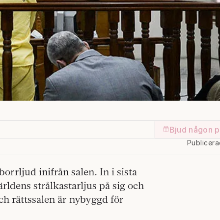
Bjud någon p
Publicer
rljud inifrån salen. In i sista
rldens strålkastarljus på sig och
och rättssalen är nybyggd för