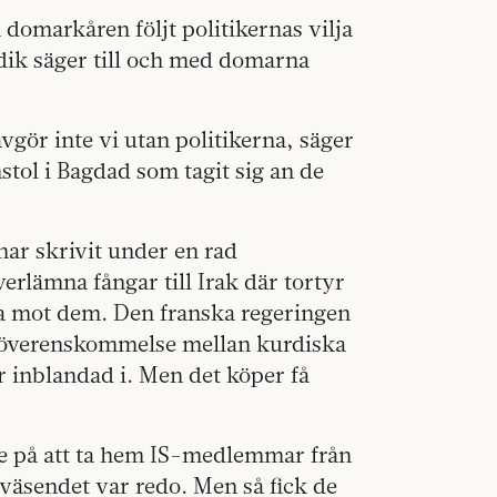
 domarkåren följt politikernas vilja
ridik säger till och med domarna
vgör inte vi utan politikerna, säger
ol i Bagdad som tagit sig an de
har skrivit under en rad
erlämna fångar till Irak där tortyr
yta mot dem. Den franska regeringen
n överenskommelse mellan kurdiska
r inblandad i. Men det köper få
ke på att ta hem IS-medlemmar från
väsendet var redo. Men så fick de