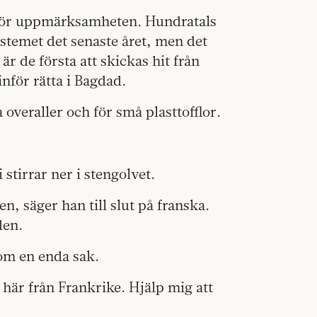
l för uppmärksamheten. Hundratals
ystemet det senaste året, men det
r de första att skickas hit från
inför rätta i Bagdad.
a overaller och för små plasttofflor.
tirrar ner i stengolvet.
n, säger han till slut på franska.
den.
om en enda sak.
 här från Frankrike. Hjälp mig att