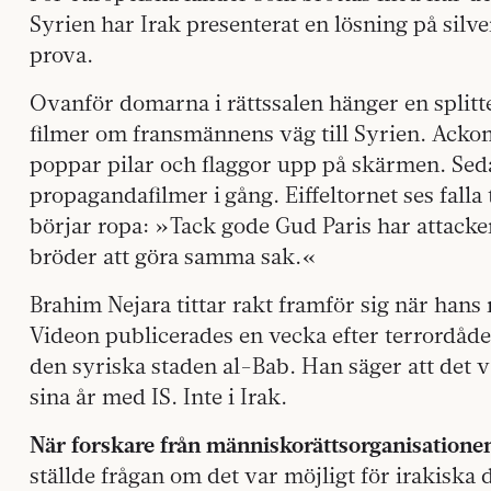
Syrien har Irak presenterat en lösning på silve
prova.
Ovanför domarna i rättssalen hänger en splitte
filmer om fransmännens väg till Syrien. Ack
poppar pilar och flaggor upp på skärmen. Seda
propagandafilmer i gång. Eiffeltornet ses falla
börjar ropa: »Tack gode Gud Paris har attacke
bröder att göra samma sak.«
Brahim Nejara tittar rakt framför sig när hans
Videon publicerades en vecka efter terrordåden
den syriska staden al-Bab. Han säger att det va
sina år med IS. Inte i Irak.
När forskare från människorättsorganisatione
ställde frågan om det var möjligt för irakisk