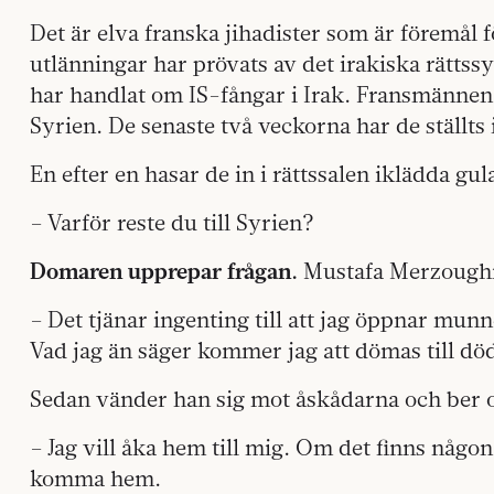
Det är elva franska jihadister som är föremå
utlänningar har prövats av det irakiska rättss
har handlat om IS-fångar i Irak. Fransmännen ä
Syrien. De senaste två veckorna har de ställts 
En efter en hasar de in i rättssalen iklädda gul
– Varför reste du till Syrien?
Domaren upprepar frågan.
Mustafa Merzoughi s
– Det tjänar ingenting till att jag öppnar munne
Vad jag än säger kommer jag att dömas till dö
Sedan vänder han sig mot åskådarna och ber 
– Jag vill åka hem till mig. Om det finns någon
komma hem.