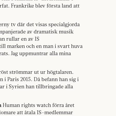
rfat. Frankrike blev första land att
rny tv där det visas specialgjorda
ompanjerade av dramatisk musik
n rullar en av IS
 till marken och en man i svart huva
rats. Jag uppmuntrar alla mina
 röst strömmar ut ur högtalaren.
 i Paris 2015. Då befann han sig i
r i Syrien han tillbringade alla
n
Human rights watch förra året
a domare att åtala IS-medlemmar