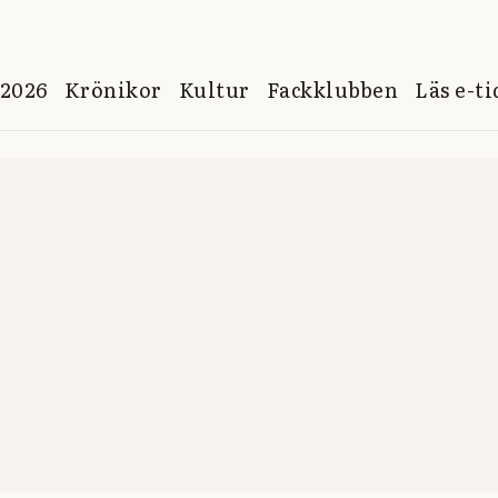
 2026
Krönikor
Kultur
Fackklubben
Läs e-t