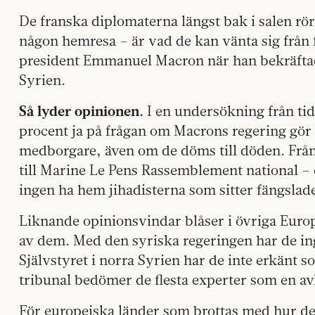
De franska diplomaterna längst bak i salen rör
någon hemresa – är vad de kan vänta sig från
president Emmanuel Macron när han bekräftade 
Syrien.
Så lyder opinionen.
I en undersökning från ti
procent ja på frågan om Macrons regering gör rä
medborgare, även om de döms till döden. Fr
till Marine Le Pens Rassemblement national – ö
ingen ha hem jihadisterna som sitter fängslade
Liknande opinionsvindar blåser i övriga Europ
av dem. Med den syriska regeringen har de ing
Självstyret i norra Syrien har de inte erkänt s
tribunal bedömer de flesta experter som en av
För europeiska länder som brottas med hur d