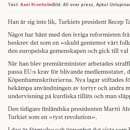
Text:
Axel Kronholm
Bild: All over press, Aykut Unlupina
Han är sig inte lik, Turkiets president Recep 
Något har hänt med den ivriga reformisten fr
beskrev det som en »skuld gentemot vårt folk o
den europeiska gemenskapen och gick till val 
När han blev premiärminister arbetades straffl
passa EU:s krav för blivande medlemsstater, d
Köpenhamnskriterierna. Nya lagar stiftades fö
bekämpa användningen av tortyr och andra mä
undervisning på kurdiska tilläts och man släpp
Den tidigare finländska presidenten Martti Ah
Turkiet som en »tyst revolution«.
I dag är förnyelse och öppenhet det sista som E