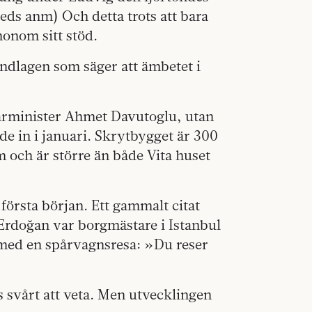
 reds anm) Och detta trots att bara
honom sitt stöd.
undlagen som säger att ämbetet i
iärminister Ahmet Davutoglu, utan
ade in i januari. Skrytbygget är 300
 och är större än både Vita huset
 första början. Ett gammalt citat
 Erdoğan var borgmästare i Istanbul
 med en spårvagnsresa: »Du reser
«
ås svårt att veta. Men utvecklingen