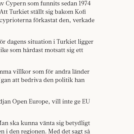
av Cypern som funnits sedan 1974
tt Turkiet ställt sig bakom Kofi
cyprioterna förkastat den, verkade
r dagens situation i Turkiet ligger
ke som hårdast motsatt sig ett
mma villkor som för andra länder
˘gan att bedriva den politik han
djan Open Europe, vill inte ge EU
Man ska kunna vänta sig betydligt
en i den regionen. Med det sagt så