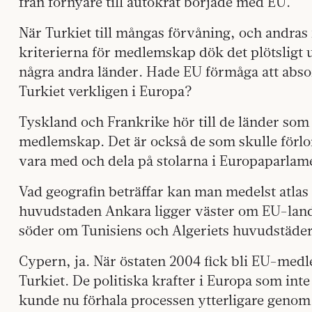
från förnyare till autokrat började med EU.
När Turkiet till mångas förvåning, och andras
kriterierna för medlemskap dök det plötsligt u
några andra länder. Hade EU förmåga att absor
Turkiet verkligen i Europa?
Tyskland och Frankrike hör till de länder som s
medlemskap. Det är också de som skulle förlo
vara med och dela på stolarna i Europaparlam
Vad geografin beträffar kan man medelst atlas 
huvudstaden Ankara ligger väster om EU-lande
söder om Tunisiens och Algeriets huvudstäder
Cypern, ja. När östaten 2004 fick bli EU-med
Turkiet. De politiska krafter i Europa som inte 
kunde nu förhala processen ytterligare genom 