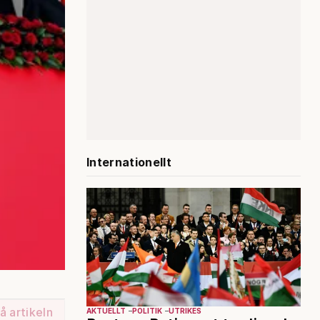
Internationellt
å artikeln
AKTUELLT
POLITIK
UTRIKES