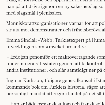
han på att driva igenom en ny säkerhetslag som 
med slagsmål i plenisalen.
Människorättsorganisationer varnar för att po
skjuta mot demonstranter och frihetsberöva a
Emma Sinclair-Webb, Turkietexpert på Human
utvecklingen som »mycket oroande«.
– Erdoğan genomför ett maktövertagande som
underminera rättsstaten genom att ta kontroll
andra institutioner, och slår samtidigt ner på 
Ingmar Karlsson, tidigare generalkonsul i Istan
kommande bok om Turkiets historia, säger att 
personligt mandat att regera landet på det sät
– Han är både osmansk sultan och fransk sol