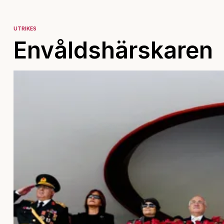
UTRIKES
Envåldshärskaren