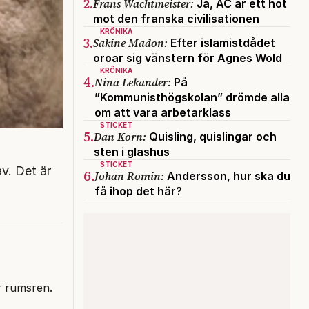
2.
Frans Wachtmeister:
Ja, AC är ett hot
mot den franska civilisationen
KRÖNIKA
3.
Sakine Madon:
Efter islamistdådet
oroar sig vänstern för Agnes Wold
KRÖNIKA
4.
Nina Lekander:
På
”Kommunisthögskolan” drömde alla
om att vara arbetarklass
STICKET
5.
Dan Korn:
Quisling, quislingar och
sten i glashus
STICKET
v. Det är
6.
Johan Romin:
Andersson, hur ska du
få ihop det här?
r rumsren.