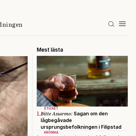
idningen
Mest lästa
STICKET
1.
Bitte Assarmo:
Sagan om den
lågbegåvade
ursprungsbefolkningen i Filipstad
KRÖNIKA