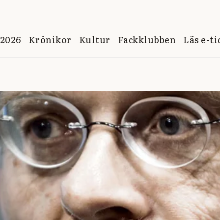
 2026
Krönikor
Kultur
Fackklubben
Läs e-t