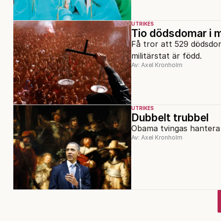
UTRIKES
Tio dödsdomar i 
Få tror att 529 dödsdo
militärstat är född.
Av: Axel Kronholm
UTRIKES
Dubbelt trubbel
Obama tvingas hantera P
Av: Axel Kronholm