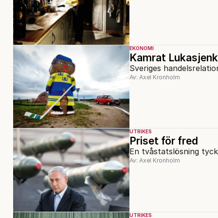
EKONOMI
Kamrat Lukasjen
Sveriges handelsrelatio
Av: Axel Kronholm
UTRIKES
Priset för fred
En tvåstatslösning tycks
Av: Axel Kronholm
UTRIKES