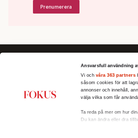
Ansvarsfull användning a
Vi och
våra 363 partners
b
såsom cookies för att lagra 
Fokus förklarar, fördjupar och ger nya
annonser och innehåll, ann
perspektiv till dig som vill se bortom
välja vilka som får använda
det dagsaktuella och förstå Sverige
och världen bättre.
Ta reda på mer om hur dina
Du kan ändra eller dra till
Vi använder enhetsidentifie