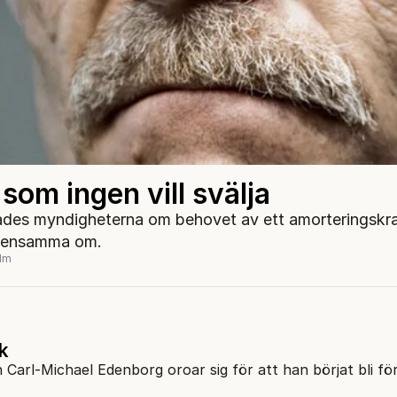
t som ingen vill svälja
enades myndigheterna om behovet av ett amorteringskra
 ensamma om.
olm
k
 Carl-Michael Edenborg oroar sig för att han börjat bli fö