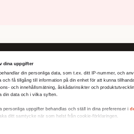
v dina uppgifter
Följ oss
ehandlar din personliga data, som t.ex. ditt IP-nummer, och anv
Facebook
och få tillgång till information på din enhet för att kunna tillhand
X
ons- och innehållsmätning, åskådarinsikter och produktutvecklin
 din data och i vilka syften.
 personliga uppgifter behandlas och ställ in dina preferenser i
d
baka ditt samtycke när som helst från cookie-förklaringen.
rare för att anpassa innehållet och annonserna till användarna, t