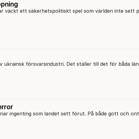
ppning
ar väckt ett säkerhetspolitiskt spel som världen inte sett 
ukrainsk försvarsindustri. Det ställer till det för båda lä
error
knar ingenting som landet sett förut. På både gott och ont