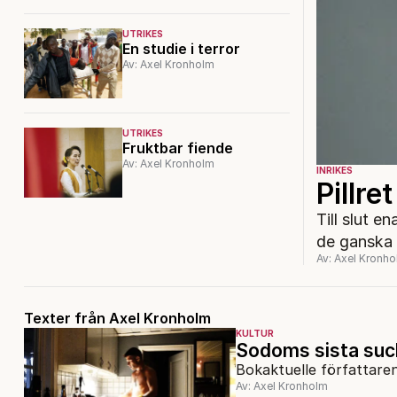
UTRIKES
En studie i terror
Av: Axel Kronholm
UTRIKES
Fruktbar fiende
Av: Axel Kronholm
INRIKES
Pillre
Till slut 
de ganska
Av: Axel Kronh
Texter från Axel Kronholm
KULTUR
Sodoms sista suc
Bokaktuelle författaren
Av: Axel Kronholm