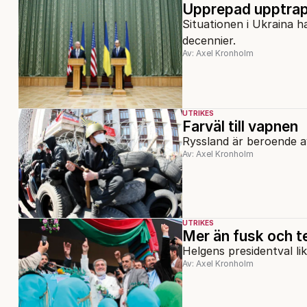
Upprepad upptra
Situationen i Ukraina h
decennier.
Av: Axel Kronholm
UTRIKES
Farväl till vapnen
Ryssland är beroende av 
Av: Axel Kronholm
UTRIKES
Mer än fusk och t
Helgens presidentval li
Av: Axel Kronholm