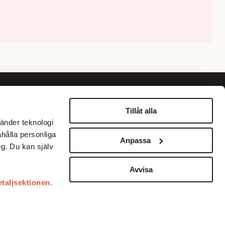
Om oss
Information
Tillåt alla
änder teknologi
Om Fokus
Personuppgiftspolicy
ahålla personliga
Anpassa
Annonsera
Betalningar med Klarna
g. Du kan själv
Köpvillkor
Kundservice
Avvisa
etaljsektionen
.
Prenumerera
Kontakta oss
illhandahålla