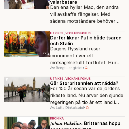
valarbetare
Den ena hyllar Mao, den andra
vill avskaffa fängelser. Med
sådana motståndare behöver
presidenten knappt några
UTRIKES
VECKANS FOKUS
vänner.
Därför liknar Putin både tsaren
och Stalin
Dagens Ryssland reser
monument över ett
motsägelsefullt förflutet. Hur
Av: Bengt Jangfeldt
•
kunde två revolutioner förändra
hela samhället – utan att rubba
UTRIKES
VECKANS FOKUS
den ryska statsidén?
Går Storbritannien att rädda?
För 150 år sedan var de jordens
rikaste land. Nu ärver den sjunde
regeringen på tio år ett land i
Av: Lotta Dinkelspiel
•
politiskt och ekonomiskt kaos.
KRÖNIKA
Johan Hakelius:
Britternas hopp: