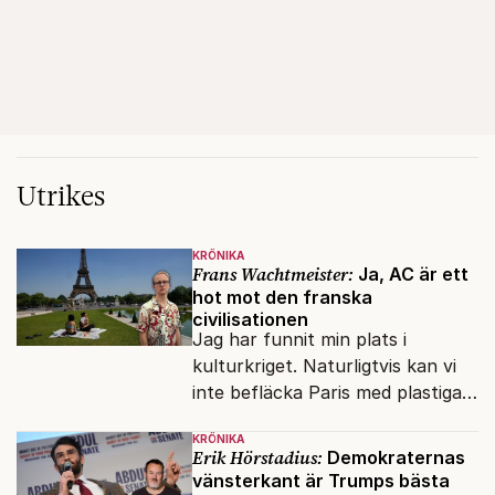
Utrikes
KRÖNIKA
Frans Wachtmeister:
Ja, AC är ett
hot mot den franska
civilisationen
Jag har funnit min plats i
kulturkriget. Naturligtvis kan vi
inte befläcka Paris med plastiga
klossar från Panasonic.
KRÖNIKA
Erik Hörstadius:
Demokraternas
vänsterkant är Trumps bästa