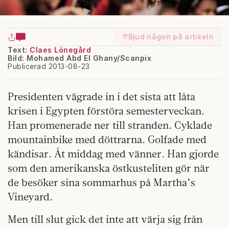
Bjud någon på artikeln
Text:
Claes Lönegård
Bild: Mohamed Abd El Ghany/Scanpix
Publicerad 2013-08-23
Presidenten vägrade in i det sista att låta
krisen i Egypten förstöra semesterveckan.
Han promenerade ner till stranden. Cyklade
mountainbike med döttrarna. Golfade med
kändisar. Åt middag med vänner. Han gjorde
som den amerikanska östkusteliten gör när
de besöker sina sommarhus på Martha’s
Vineyard.
Men till slut gick det inte att värja sig från