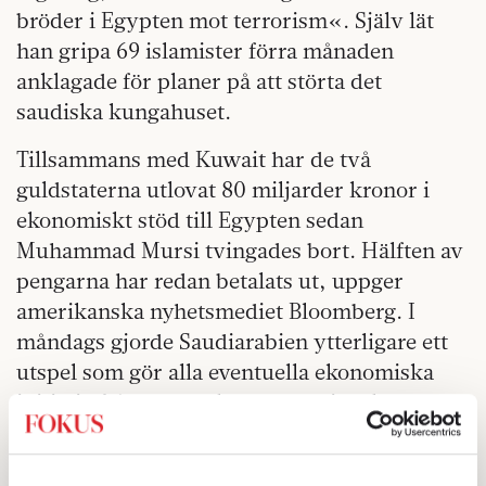
bröder i Egypten mot terrorism«. Själv lät
han gripa 69 islamister förra månaden
anklagade för planer på att störta det
saudiska kungahuset.
Tillsammans med Kuwait har de två
guldstaterna utlovat 80 miljarder kronor i
ekonomiskt stöd till Egypten sedan
Muhammad Mursi tvingades bort. Hälften av
pengarna har redan betalats ut, uppger
amerikanska nyhetsmediet Bloomberg. I
måndags gjorde Saudiarabien ytterligare ett
utspel som gör alla eventuella ekonomiska
initiativ från västmakterna meningslösa:
varje dollar som USA och EU drar tillbaka
från Egypten kommer oljestaten att täcka