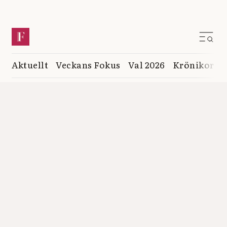
Aktuellt
Veckans Fokus
Val 2026
Krönikor
K