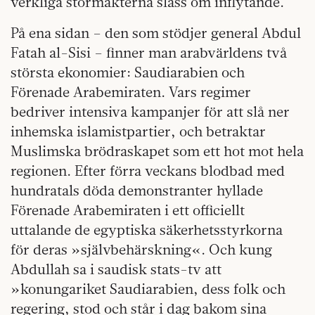
verkliga stormakterna slåss om inflytande.
På ena sidan – den som stödjer general Abdul
Fatah al-Sisi – finner man arabvärldens två
största ekonomier: Saudiarabien och
Förenade Arabemiraten. Vars regimer
bedriver intensiva kampanjer för att slå ner
inhemska islamistpartier, och betraktar
Muslimska brödraskapet som ett hot mot hela
regionen. Efter förra veckans blodbad med
hundratals döda demonstranter hyllade
Förenade Arabemiraten i ett officiellt
uttalande de egyptiska säkerhetsstyrkorna
för deras »självbehärskning«. Och kung
Abdullah sa i saudisk stats-tv att
»konungariket Saudiarabien, dess folk och
regering, stod och står i dag bakom sina