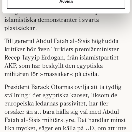
information från din enhet till de sociala medier och
Avvisa
använda orden från en diplomat bosatt i Kairo
annons- och analysföretag som vi samarbetar med.
– ingen kanal har visat fler bilder på
Dessa kan i sin tur kombinera informationen med annan
islamistiska demonstranter i svarta
information som du har tillhandahållit eller som de har
plastsäckar.
samlat in när du har använt deras tjänster.
Om du vill läsa mer om hur vi hanterar personuppgifter
Till general Abdul Fatah al-Sisis högljudda
kan du göra det
här
.
kritiker hör även Turkiets premiärminister
Recep Tayyip Erdogan, från islamistpartiet
AKP, som har beskyllt den egyptiska
militären för »massaker« på civila.
President Barack Obamas ovilja att ta tydlig
ställning i det egyptiska kaoset, liksom de
europeiska ledarnas passivitet, har fler
orsaker än att bara hålla sig väl med Abdul
Fatah al-Sisis militärstyre. Det handlar minst
lika mycket, säger en källa på UD, om att inte