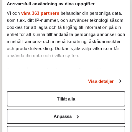
upp.
Ansvarsfull användning av dina uppgifter
Vi och
våra 363 partners
behandlar din personliga data,
General Abdul Fatah al-Sisi stöds även av
som t.ex. ditt IP-nummer, och använder teknologi såsom
Israel, som enligt New York Times har
cookies för att lagra och få tillgång till information på din
bedrivit en häftig lobbykampanj de senaste
enhet för att kunna tillhandahålla personliga annonser och
veckorna för att få USA att hålla fast vid sitt
innehåll, annons- och innehållsmätning, åskådarinsikter
militära bistånd till Egypten.
och produktutveckling. Du kan själv välja vilka som får
använda din data och i vilka syften.
Saudiarabien, Förenade Arabemiraten och
Israel är alla USA-allierade, men så är också
Ta reda på mer om hur dina personliga uppgifter
länderna som stöttade Muslimska
behandlas och ställ in dina preferenser i
detaljsektionen
.
Visa detaljer
Du kan ändra eller dra tillbaka ditt samtycke när som
brödraskapets Muhammad Mursi när han var
helst från cookie-förklaringen.
vid makten. Qatar pumpade in 30 miljarder
Tillåt alla
kronor under Mursis korta regeringsperiod,
Vi använder enhetsidentifierare för att anpassa innehållet
med löfte om mer, och den Qatar-baserade
och annonserna till användarna, tillhandahålla funktioner
Anpassa
tv-stationen Al Jazeera »har fungerat som
för sociala medier och analysera vår trafik. Vi
Muslimska brödraskapets språkrör« för att
vidarebefordrar även sådana identifierare och annan