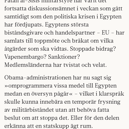
Fatah al-Sisis militärstyre har varit det
fortsatta diskussionsämnet i veckan som gått
samtidigt som den politiska krisen i Egypten
har fördjupats. Egyptens största
biståndsgivare och handelspartner – EU – har
samlats till toppmöte och bråkat om vilka
åtgärder som ska vidtas. Stoppade bidrag?
Vapenembargo? Sanktioner?
Medlemsländerna har tvistat och velat.
Obama-administrationen har nu sagt sig
»omprogrammera vissa medel till Egypten
medan en översyn pågår« – vilket i klarspråk
skulle kunna innebära en temporär frysning
av militärbiståndet utan att behöva fatta
beslut om att stoppa det. Eller för den delen
erkänna att en statskupp ägt rum.