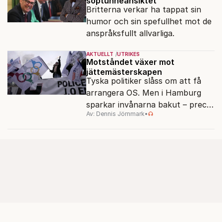
soptunneansiktet
Britterna verkar ha tappat sin
humor och sin spefullhet mot de
anspråksfullt allvarliga.
AKTUELLT
UTRIKES
Motståndet växer mot
jättemästerskapen
Tyska politiker slåss om att få
arrangera OS. Men i Hamburg
sparkar invånarna bakut – precis
Av: Dennis Jörnmark
•
som de gjort tidigare i Paris,
Vancouver och Los Angeles.