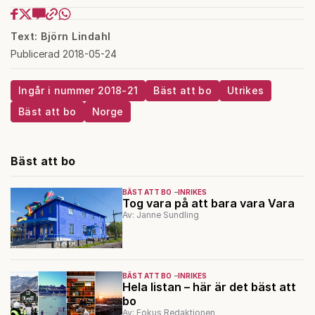
Text: Björn Lindahl
Publicerad 2018-05-24
Ingår i nummer 2018-21
Bäst att bo
Utrikes
Bäst att bo
Norge
Bäst att bo
BÄST ATT BO
INRIKES
Tog vara på att bara vara Vara
Av: Janne Sundling
BÄST ATT BO
INRIKES
Hela listan – här är det bäst att
bo
Av: Fokus Redaktionen