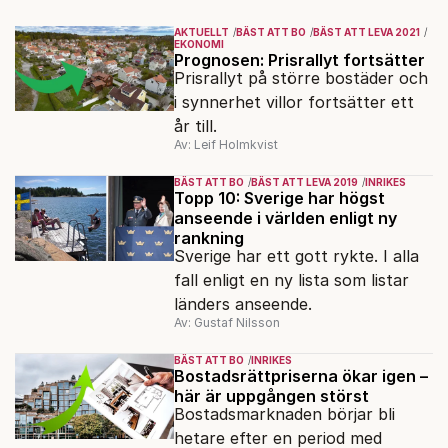
AKTUELLT
BÄST ATT BO
BÄST ATT LEVA 2021
EKONOMI
Prognosen: Prisrallyt fortsätter
Prisrallyt på större bostäder och
i synnerhet villor fortsätter ett
år till.
Av: Leif Holmkvist
BÄST ATT BO
BÄST ATT LEVA 2019
INRIKES
Topp 10: Sverige har högst
anseende i världen enligt ny
rankning
Sverige har ett gott rykte. I alla
fall enligt en ny lista som listar
länders anseende.
Av: Gustaf Nilsson
BÄST ATT BO
INRIKES
Bostadsrättpriserna ökar igen –
här är uppgången störst
Bostadsmarknaden börjar bli
hetare efter en period med