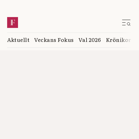
Aktuellt
Veckans Fokus
Val 2026
Krönikor
K