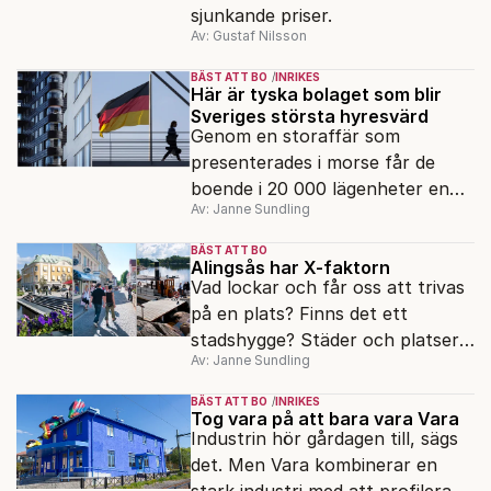
sjunkande priser.
Av: Gustaf Nilsson
BÄST ATT BO
INRIKES
Här är tyska bolaget som blir
Sveriges största hyresvärd
Genom en storaffär som
presenterades i morse får de
boende i 20 000 lägenheter en
Av: Janne Sundling
ny hyresvärd. Tyska bolaget
Vonovia som redan är storägare i
BÄST ATT BO
svenska Victoria Park blir genom
Alingsås har X-faktorn
Vad lockar och får oss att trivas
köpet av Hembla Sveriges
på en plats? Finns det ett
största privata hyresvärd med
stadshygge? Städer och platser
totalt 38 000 lägenheter.
Av: Janne Sundling
med ett speciellt gemyt och
trivsel?
BÄST ATT BO
INRIKES
Tog vara på att bara vara Vara
Industrin hör gårdagen till, sägs
det. Men Vara kombinerar en
stark industri med att profilera