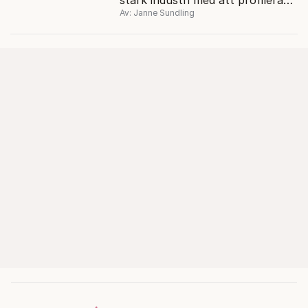
Av: Janne Sundling
sig med kultur.