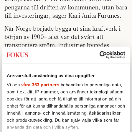
pengarna till driften av kommunen, utan bara
till investeringar, säger Kari Anita Furunes.
När Norge började bygga ut sina kraftverk i
början av 1900-talet var det svårt att
transportera ström. Industrier byggdes
därför upp i närheten av kraftverken. I
Meråker fanns det såväl koppar som kalk.
Både norska investerare, som familjerna
Ansvarsfull användning av dina uppgifter
Astrup och Fearnley, och utländska företag
Vi och
våra 363 partners
behandlar din personliga data,
investerade i olika industriprojekt. Den
som t.ex. ditt IP-nummer, och använder teknologi såsom
amerikanska kemikoncernen Union carbide
cookies för att lagra och få tillgång till information på din
drev 1928 – 1981 ett smältverk som var
enhet för att kunna tillhandahålla personliga annonser och
kommunens största arbetsgivare. Det köptes
innehåll, annons- och innehållsmätning, åskådarinsikter
upp 1981 av norska Elkem, men lades ner
och produktutveckling. Du kan själv välja vilka som får
2006.
använda din data och i vilka syften.