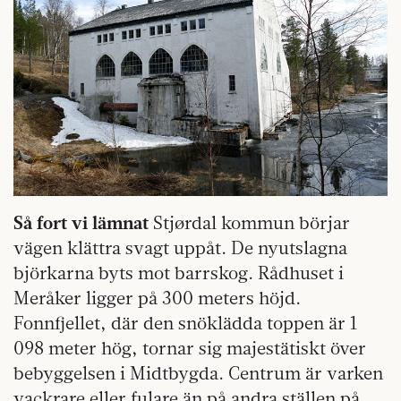
Så fort vi lämnat
Stjørdal kommun börjar
vägen klättra svagt uppåt. De nyutslagna
björkarna byts mot barrskog. Rådhuset i
Meråker ligger på 300 meters höjd.
Fonnfjellet, där den snöklädda toppen är 1
098 meter hög, tornar sig majestätiskt över
bebyggelsen i Midtbygda. Centrum är varken
vackrare eller fulare än på andra ställen på