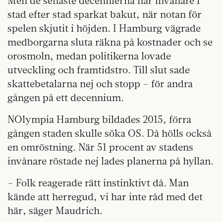
Men de senaste decennierna har invånare i
stad efter stad sparkat bakut, när notan för
spelen skjutit i höjden. I Hamburg vägrade
medborgarna sluta räkna på kostnader och se
orosmoln, medan politikerna lovade
utveckling och framtidstro. Till slut sade
skattebetalarna nej och stopp – för andra
gången på ett decennium.
NOlympia Hamburg bildades 2015, förra
gången staden skulle söka OS. Då hölls också
en omröstning. När 51 procent av stadens
invånare röstade nej lades planerna på hyllan.
– Folk reagerade rätt instinktivt då. Man
kände att herregud, vi har inte råd med det
här, säger Maudrich.