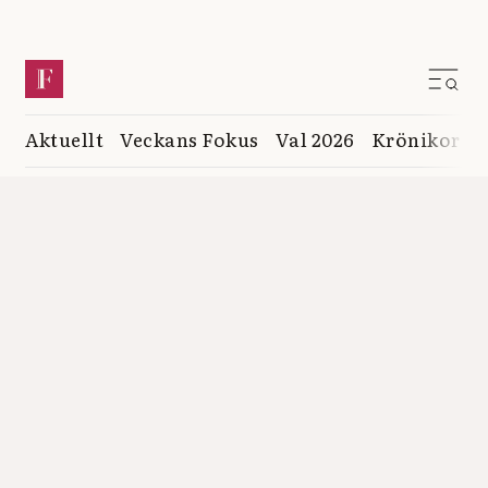
Aktuellt
Veckans Fokus
Val 2026
Krönikor
K