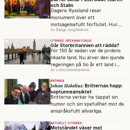
och Stalin
Dagens Ryssland reser
monument över ett
motsägelsefullt förflutet. Hur
Av: Bengt Jangfeldt
•
kunde två revolutioner förändra
hela samhället – utan att rubba
UTRIKES
VECKANS FOKUS
den ryska statsidén?
Går Storbritannien att rädda?
För 150 år sedan var de jordens
rikaste land. Nu ärver den sjunde
regeringen på tio år ett land i
Av: Lotta Dinkelspiel
•
politiskt och ekonomiskt kaos.
KRÖNIKA
Johan Hakelius:
Britternas hopp:
soptunneansiktet
Britterna verkar ha tappat sin
humor och sin spefullhet mot de
anspråksfullt allvarliga.
AKTUELLT
UTRIKES
Motståndet växer mot