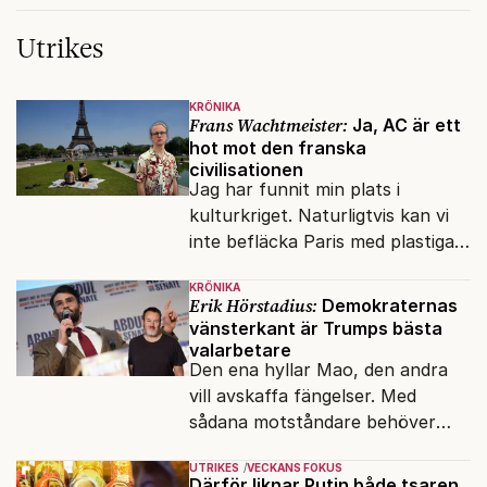
Utrikes
KRÖNIKA
Frans Wachtmeister:
Ja, AC är ett
hot mot den franska
civilisationen
Jag har funnit min plats i
kulturkriget. Naturligtvis kan vi
inte befläcka Paris med plastiga
klossar från Panasonic.
KRÖNIKA
Erik Hörstadius:
Demokraternas
vänsterkant är Trumps bästa
valarbetare
Den ena hyllar Mao, den andra
vill avskaffa fängelser. Med
sådana motståndare behöver
presidenten knappt några
UTRIKES
VECKANS FOKUS
vänner.
Därför liknar Putin både tsaren