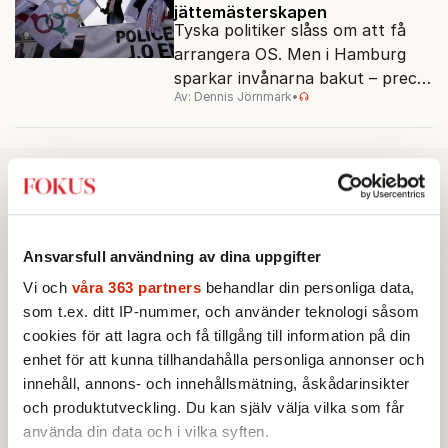
jättemästerskapen
Tyska politiker slåss om att få
arrangera OS. Men i Hamburg
sparkar invånarna bakut – precis
Av: Dennis Jörnmark
•
som de gjort tidigare i Paris,
Vancouver och Los Angeles.
Ansvarsfull användning av dina uppgifter
Vi och
våra 363 partners
behandlar din personliga data,
som t.ex. ditt IP-nummer, och använder teknologi såsom
cookies för att lagra och få tillgång till information på din
enhet för att kunna tillhandahålla personliga annonser och
innehåll, annons- och innehållsmätning, åskådarinsikter
och produktutveckling. Du kan själv välja vilka som får
använda din data och i vilka syften.