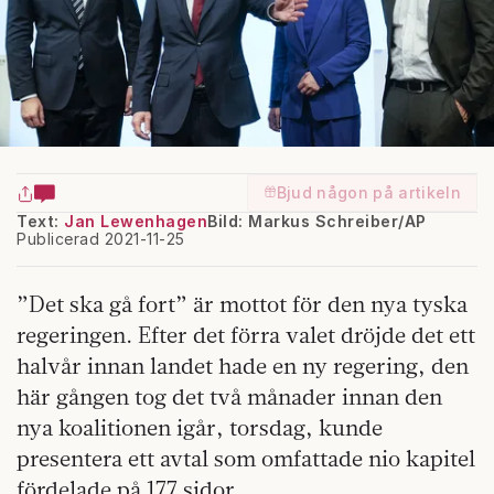
Bjud någon på artikeln
Text:
Jan Lewenhagen
Bild: Markus Schreiber/AP
Publicerad 2021-11-25
”Det ska gå fort” är mottot för den nya tyska
regeringen. Efter det förra valet dröjde det ett
halvår innan landet hade en ny regering, den
här gången tog det två månader innan den
nya koalitionen igår, torsdag, kunde
presentera ett avtal som omfattade nio kapitel
fördelade på 177 sidor.