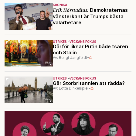
KRÖNIKA
Erik Hörstadius:
Demokraternas
vänsterkant är Trumps bästa
valarbetare
UTRIKES
VECKANS FOKUS
Därför liknar Putin både tsaren
och Stalin
Av: Bengt Jangfeldt
•
UTRIKES
VECKANS FOKUS
Går Storbritannien att rädda?
Av: Lotta Dinkelspiel
•