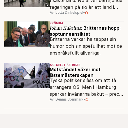
rikaste land. Nu ärver den sjunde
regeringen på tio år ett land i
Av: Lotta Dinkelspiel
•
politiskt och ekonomiskt kaos.
KRÖNIKA
Johan Hakelius:
Britternas hopp:
soptunneansiktet
Britterna verkar ha tappat sin
humor och sin spefullhet mot de
anspråksfullt allvarliga.
AKTUELLT
UTRIKES
Motståndet växer mot
jättemästerskapen
Tyska politiker slåss om att få
arrangera OS. Men i Hamburg
sparkar invånarna bakut – precis
Av: Dennis Jörnmark
•
som de gjort tidigare i Paris,
Vancouver och Los Angeles.