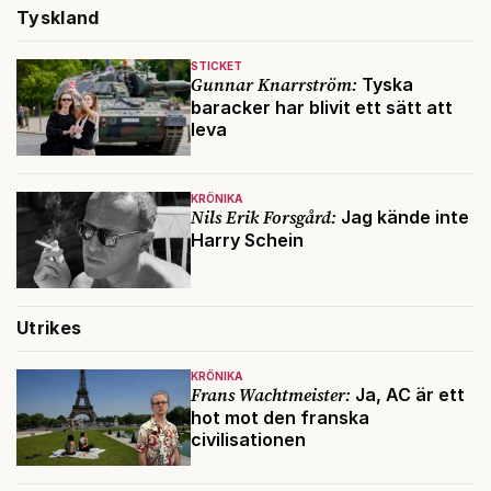
Tyskland
STICKET
Gunnar Knarrström:
Tyska
baracker har blivit ett sätt att
leva
KRÖNIKA
Nils Erik Forsgård:
Jag kände inte
Harry Schein
Utrikes
KRÖNIKA
Frans Wachtmeister:
Ja, AC är ett
hot mot den franska
civilisationen