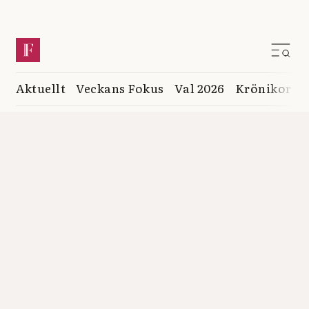
Aktuellt
Veckans Fokus
Val 2026
Krönikor
K