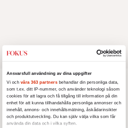
Ansvarsfull användning av dina uppgifter
Vi och
våra 363 partners
behandlar din personliga data,
Utrikes
som t.ex. ditt IP-nummer, och använder teknologi såsom
cookies för att lagra och få tillgång till information på din
KRÖNIKA
enhet för att kunna tillhandahålla personliga annonser och
Frans Wachtmeister:
Ja, AC är ett
innehåll, annons- och innehållsmätning, åskådarinsikter
hot mot den franska
civilisationen
och produktutveckling. Du kan själv välja vilka som får
Jag har funnit min plats i
använda din data och i vilka syften.