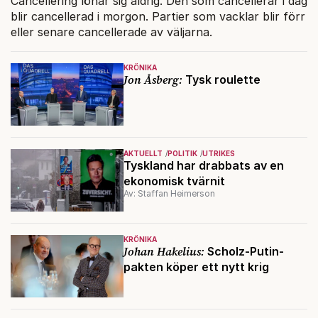
Cancellering lönar sig aldrig. Den som cancellerar i dag
blir cancellerad i morgon. Partier som vacklar blir förr
eller senare cancellerade av väljarna.
KRÖNIKA
Jon Åsberg:
Tysk roulette
AKTUELLT
POLITIK
UTRIKES
Tyskland har drabbats av en
ekonomisk tvärnit
Av: Staffan Heimerson
KRÖNIKA
Johan Hakelius:
Scholz-Putin-
pakten köper ett nytt krig