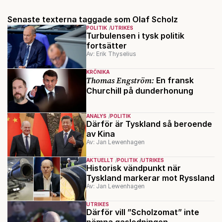
Senaste texterna taggade som Olaf Scholz
POLITIK
UTRIKES
Turbulensen i tysk politik
fortsätter
Av: Erik Thyselius
KRÖNIKA
Thomas Engström:
En fransk
Churchill på dunderhonung
ANALYS
POLITIK
Därför är Tyskland så beroende
av Kina
Av: Jan Lewenhagen
AKTUELLT
POLITIK
UTRIKES
Historisk vändpunkt när
Tyskland markerar mot Ryssland
Av: Jan Lewenhagen
UTRIKES
Därför vill ”Scholzomat” inte
nämna gasledningen