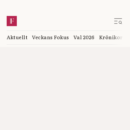
Aktuellt
Veckans Fokus
Val 2026
Krönikor
K