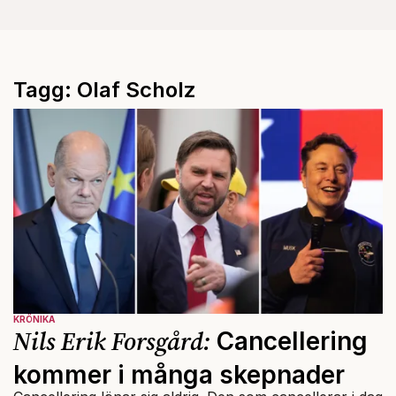
Tagg: Olaf Scholz
KRÖNIKA
Nils Erik Forsgård:
Cancellering
kommer i många skepnader