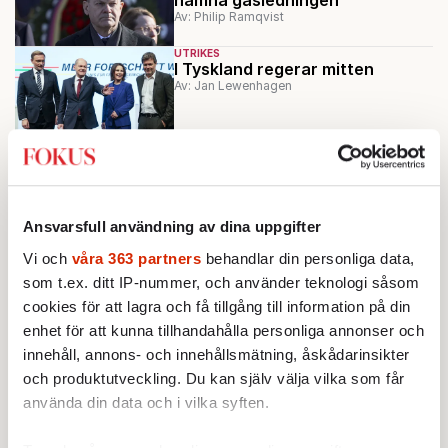
Av: Philip Ramqvist
UTRIKES
I Tyskland regerar mitten
Av: Jan Lewenhagen
INRIKES
POLITIK
Tyska råden som ska hjälpa S i
valet
Av: Anton Säll
Ansvarsfull användning av dina uppgifter
UTRIKES
Tyskt trafikljus tänt – gamla
Vi och
våra 363 partners
behandlar din personliga data,
jätten famlar i mörkret
som t.ex. ditt IP-nummer, och använder teknologi såsom
Av: Jan Lewenhagen
cookies för att lagra och få tillgång till information på din
enhet för att kunna tillhandahålla personliga annonser och
Ladda fler
innehåll, annons- och innehållsmätning, åskådarinsikter
och produktutveckling. Du kan själv välja vilka som får
Mest lästa
använda din data och i vilka syften.