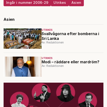
Ingår i nummer 2006-29
Utrikes
Asien
Asien
UTRIKES
Svallvågorna efter bomberna i
Sri Lanka
Av: Redaktionen
UTRIKES
Modi – räddare eller mardröm?
Av: Redaktionen