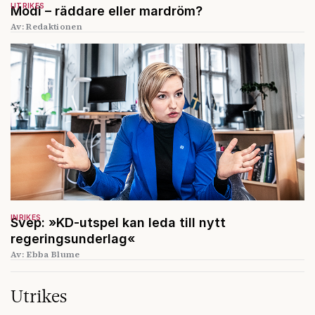
UTRIKES
Modi – räddare eller mardröm?
Av: Redaktionen
INRIKES
Svep: »KD-utspel kan leda till nytt
regeringsunderlag«
Av: Ebba Blume
Utrikes