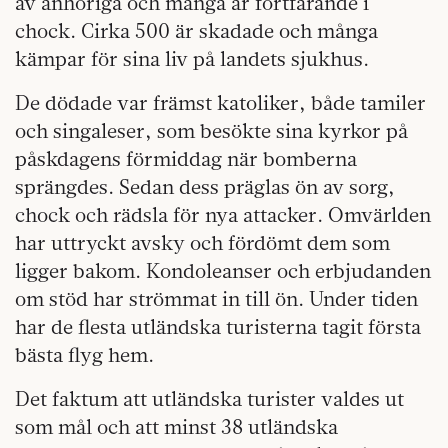
av anhöriga och många är fortfarande i
chock. Cirka 500 är skadade och många
kämpar för sina liv på landets sjukhus.
De dödade var främst katoliker, både tamiler
och singaleser, som besökte sina kyrkor på
påskdagens förmiddag när bomberna
sprängdes. Sedan dess präglas ön av sorg,
chock och rädsla för nya attacker. Omvärlden
har uttryckt avsky och fördömt dem som
ligger bakom. Kondoleanser och erbjudanden
om stöd har strömmat in till ön. Under tiden
har de flesta utländska turisterna tagit första
bästa flyg hem.
Det faktum att utländska turister valdes ut
som mål och att minst 38 utländska