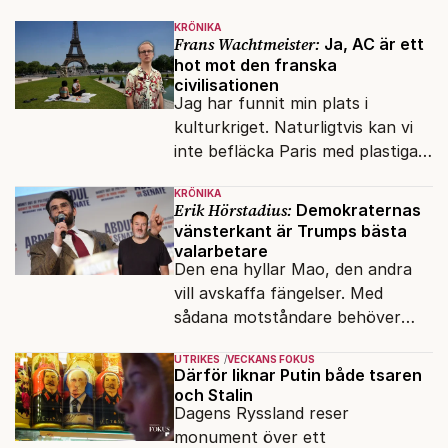
KRÖNIKA
Frans Wachtmeister:
Ja, AC är ett
hot mot den franska
civilisationen
Jag har funnit min plats i
kulturkriget. Naturligtvis kan vi
inte befläcka Paris med plastiga
klossar från Panasonic.
KRÖNIKA
Erik Hörstadius:
Demokraternas
vänsterkant är Trumps bästa
valarbetare
Den ena hyllar Mao, den andra
vill avskaffa fängelser. Med
sådana motståndare behöver
presidenten knappt några
UTRIKES
VECKANS FOKUS
vänner.
Därför liknar Putin både tsaren
och Stalin
Dagens Ryssland reser
monument över ett