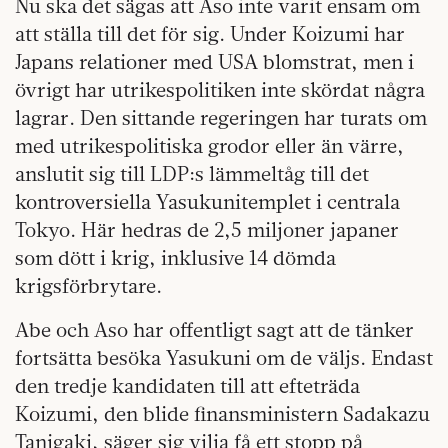
Nu ska det sägas att Aso inte varit ensam om
att ställa till det för sig. Under Koizumi har
Japans relationer med USA blomstrat, men i
övrigt har utrikespolitiken inte skördat några
lagrar. Den sittande regeringen har turats om
med utrikespolitiska grodor eller än värre,
anslutit sig till LDP:s lämmeltåg till det
kontroversiella Yasukunitemplet i centrala
Tokyo. Här hedras de 2,5 miljoner japaner
som dött i krig, inklusive 14 dömda
krigsförbrytare.
Abe och Aso har offentligt sagt att de tänker
fortsätta besöka Yasukuni om de väljs. Endast
den tredje kandidaten till att efteträda
Koizumi, den blide finansministern Sadakazu
Tanigaki, säger sig vilja få ett stopp på