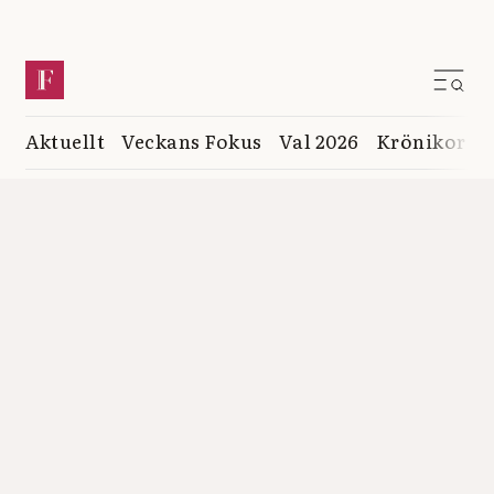
Aktuellt
Veckans Fokus
Val 2026
Krönikor
K