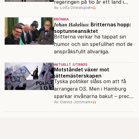
regeringen på tio år ett land i
Av: Lotta Dinkelspiel
•
politiskt och ekonomiskt kaos.
KRÖNIKA
Johan Hakelius:
Britternas hopp:
soptunneansiktet
Britterna verkar ha tappat sin
humor och sin spefullhet mot de
anspråksfullt allvarliga.
AKTUELLT
UTRIKES
Motståndet växer mot
jättemästerskapen
Tyska politiker slåss om att få
arrangera OS. Men i Hamburg
sparkar invånarna bakut – precis
Av: Dennis Jörnmark
•
som de gjort tidigare i Paris,
Vancouver och Los Angeles.