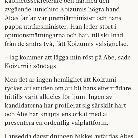
kabinettssekreterare och därmed den
avgående Junichiro Koizumis högra hand.
Abes farfar var premiärminister och hans
pappa utrikesminister. Han leder stort i
opinionsmätningarna och har, till skillnad
från de andra två, fått Koizumis välsignelse.
– Jag kommer att lägga min röst på Abe, sade
Koizumi i söndags.
Men det är ingen hemlighet att Koizumi
tycker att striden om att bli hans efterträdare
hittills varit alldeles för ljum. Ingen av
kandidaterna har profilerat sig särskilt hårt
och Abe har knappt ens orkat med att
presentera en ordentlig valplattform.
I ansedda dagstidningen Nikkei avfärdas Abes