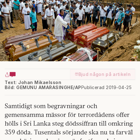
Bjud någon på artikeln
Text: Johan Mikaelsson
Bild: GEMUNU AMARASINGHE/AP
Publicerad 2019-04-25
Samtidigt som begravningar och
gemensamma mässor för terrordådens offer
hölls i Sri Lanka steg dödssiffran till omkring
359 döda. Tusentals sörjande ska nu ta farväl