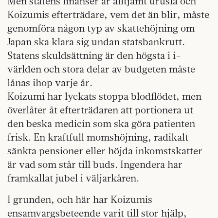
Men statens finanser är alltjämt urusla och
Koizumis efterträdare, vem det än blir, måste
genomföra någon typ av skattehöjning om
Japan ska klara sig undan statsbankrutt.
Statens skuldsättning är den högsta i i-
världen och stora delar av budgeten måste
lånas ihop varje år.
Koizumi har lyckats stoppa blodflödet, men
överlåter åt efterträdaren att portionera ut
den beska medicin som ska göra patienten
frisk. En kraftfull momshöjning, radikalt
sänkta pensioner eller höjda inkomstskatter
är vad som står till buds. Ingendera har
framkallat jubel i väljarkåren.
I grunden, och här har Koizumis
ensamvargsbeteende varit till stor hjälp,