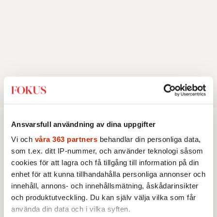
Ansvarsfull användning av dina uppgifter
Utrikes
Vi och
våra 363 partners
behandlar din personliga data,
som t.ex. ditt IP-nummer, och använder teknologi såsom
KRÖNIKA
cookies för att lagra och få tillgång till information på din
Frans Wachtmeister:
Ja, AC är ett
enhet för att kunna tillhandahålla personliga annonser och
hot mot den franska
innehåll, annons- och innehållsmätning, åskådarinsikter
civilisationen
Jag har funnit min plats i
och produktutveckling. Du kan själv välja vilka som får
kulturkriget. Naturligtvis kan vi
använda din data och i vilka syften.