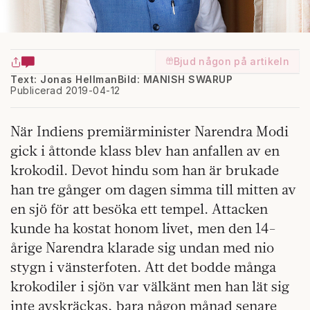
Bjud någon på artikeln
Text: Jonas Hellman
Bild: MANISH SWARUP
Publicerad 2019-04-12
När Indiens premiärminister Narendra Modi
gick i åttonde klass blev han anfallen av en
krokodil. Devot hindu som han är brukade
han tre gånger om dagen simma till mitten av
en sjö för att besöka ett tempel. Attacken
kunde ha kostat honom livet, men den 14-
årige Narendra klarade sig undan med nio
stygn i vänsterfoten. Att det bodde många
krokodiler i sjön var välkänt men han lät sig
inte avskräckas, bara någon månad senare