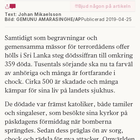
Bjud någon på artikeln
Text: Johan Mikaelsson
Bild: GEMUNU AMARASINGHE/AP
Publicerad 2019-04-25
Samtidigt som begravningar och
gemensamma mässor för terrordådens offer
hölls i Sri Lanka steg dödssiffran till omkring
359 döda. Tusentals sörjande ska nu ta farväl
av anhöriga och många är fortfarande i
chock. Cirka 500 är skadade och många
kämpar för sina liv på landets sjukhus.
De dödade var främst katoliker, både tamiler
och singaleser, som besökte sina kyrkor på
påskdagens förmiddag när bomberna
sprängdes. Sedan dess präglas ön av sorg,
chock och rädsla för nya attacker. Omvärlden