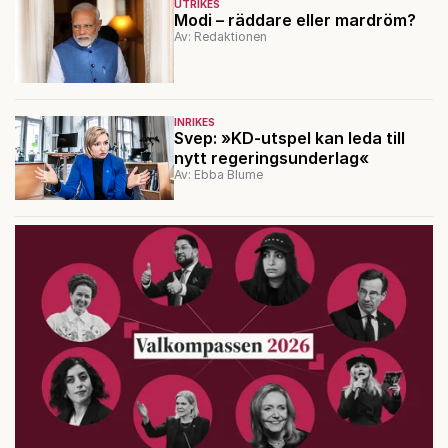
UTRIKES
Modi – räddare eller mardröm?
Av: Redaktionen
INRIKES
Svep: »KD-utspel kan leda till
nytt regeringsunderlag«
Av: Ebba Blume