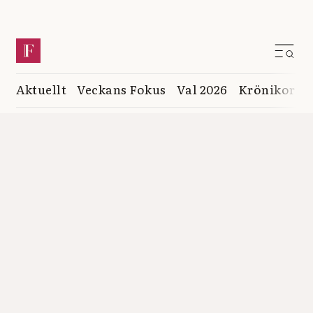
Aktuellt
Veckans Fokus
Val 2026
Krönikor
K