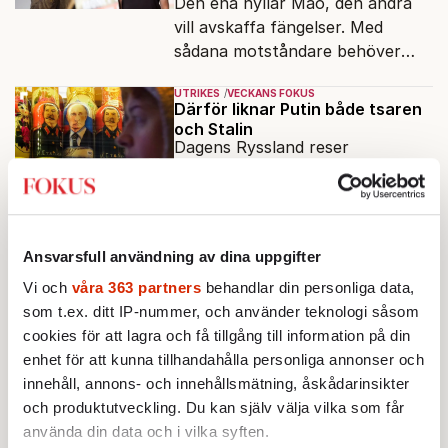
Den ena hyllar Mao, den andra
vill avskaffa fängelser. Med
sådana motståndare behöver
presidenten knappt några
UTRIKES
VECKANS FOKUS
vänner.
Därför liknar Putin både tsaren
och Stalin
Dagens Ryssland reser
monument över ett
motsägelsefullt förflutet. Hur
Av: Bengt Jangfeldt
•
kunde två revolutioner förändra
hela samhället – utan att rubba
UTRIKES
VECKANS FOKUS
Ansvarsfull användning av dina uppgifter
den ryska statsidén?
Går Storbritannien att rädda?
För 150 år sedan var de jordens
Vi och
våra 363 partners
behandlar din personliga data,
rikaste land. Nu ärver den sjunde
som t.ex. ditt IP-nummer, och använder teknologi såsom
regeringen på tio år ett land i
cookies för att lagra och få tillgång till information på din
Av: Lotta Dinkelspiel
•
politiskt och ekonomiskt kaos.
enhet för att kunna tillhandahålla personliga annonser och
innehåll, annons- och innehållsmätning, åskådarinsikter
KRÖNIKA
Johan Hakelius:
Britternas hopp:
och produktutveckling. Du kan själv välja vilka som får
soptunneansiktet
använda din data och i vilka syften.
Britterna verkar ha tappat sin