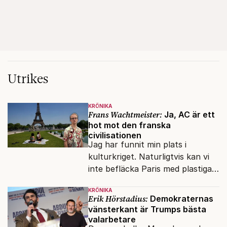
Utrikes
KRÖNIKA
Frans Wachtmeister:
Ja, AC är ett
hot mot den franska
civilisationen
Jag har funnit min plats i
kulturkriget. Naturligtvis kan vi
inte befläcka Paris med plastiga
klossar från Panasonic.
KRÖNIKA
Erik Hörstadius:
Demokraternas
vänsterkant är Trumps bästa
valarbetare