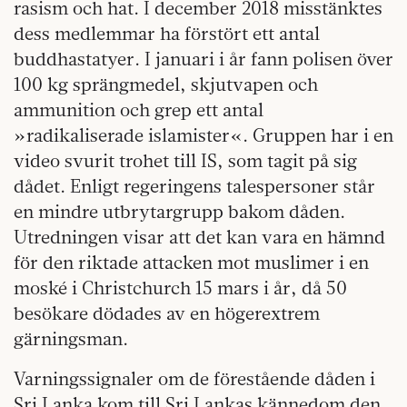
rasism och hat. I december 2018 misstänktes
dess medlemmar ha förstört ett antal
buddhastatyer. I januari i år fann polisen över
100 kg sprängmedel, skjutvapen och
ammunition och grep ett antal
»radikaliserade islamister«. Gruppen har i en
video svurit trohet till IS, som tagit på sig
dådet.
Enligt regeringens talespersoner står
en mindre utbrytargrupp bakom dåden.
Utredningen visar att det kan
vara en hämnd
för den riktade attacken mot muslimer i en
moské i Christchurch 15 mars i år, då 50
besökare dödades av en
högerextrem
gärningsman.
Varningssignaler om de förestående dåden i
Sri Lanka kom till Sri Lankas kännedom den