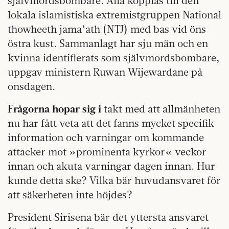
självmordsbombare. Alla kopplas till den
lokala islamistiska extremistgruppen National
thowheeth jama’ath (NTJ) med bas vid öns
östra kust. Sammanlagt har sju män och en
kvinna identifierats som självmordsbombare,
uppgav ministern Ruwan Wijewardane på
onsdagen.
Frågorna hopar sig i
takt med att allmänheten
nu har fått veta att det fanns mycket specifik
information och varningar om kommande
attacker mot »prominenta kyrkor« veckor
innan och akuta varningar dagen innan. Hur
kunde detta ske? Vilka bär huvudansvaret för
att säkerheten inte höjdes?
President Sirisena bär det yttersta ansvaret