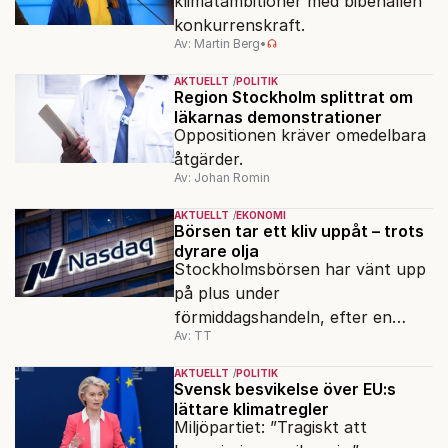
klimatambitioner med bibehållen
konkurrenskraft.
Av: Martin Berg
•
AKTUELLT
POLITIK
Region Stockholm splittrat om
läkarnas demonstrationer
Oppositionen kräver omedelbara
åtgärder.
Av: Johan Romin
AKTUELLT
EKONOMI
Börsen tar ett kliv uppåt – trots
dyrare olja
Stockholmsbörsen har vänt upp
på plus under
förmiddagshandeln, efter en
Av: TT
inledning nedåt – trots ett högre
oljepris och AI-oro.
AKTUELLT
POLITIK
Svensk besvikelse över EU:s
lättare klimatregler
Miljöpartiet: ”Tragiskt att