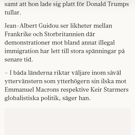
samt att hon lade sig platt för Donald Trumps
Om du vill läsa mer om hur vi hanterar personuppgifter
tullar.
kan du göra det
här
.
Jean-Albert Guidou ser likheter mellan
Frankrike och Storbritannien där
demonstrationer mot bland annat illegal
immigration har lett till stora spänningar på
senare tid.
– I båda länderna riktar väljare inom såväl
yttervänstern som ytterhögern sin ilska mot
Emmanuel Macrons respektive Keir Starmers
globalistiska politik, säger han.