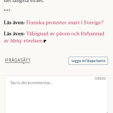
det längsta strået.
***
Läs även:
Franska protester snart i Sverige?
Läs även:
Välsignad av påven och förbannad
av hbtq-rörelsen