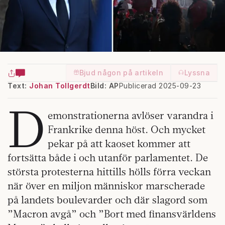
Bjud någon på artikeln
Lyssna
Text:
Johan Tollgerdt
Bild: AP
Publicerad 2025-09-23
D
emonstrationerna avlöser varandra i
Frankrike denna höst. Och mycket
pekar på att kaoset kommer att
fortsätta både i och utanför parlamentet. De
största protesterna hittills hölls förra veckan
när över en miljon människor marscherade
på landets boulevarder och där slagord som
”Macron avgå” och ”Bort med finansvärldens