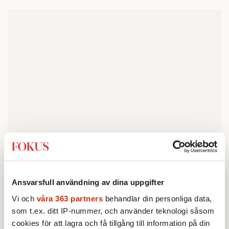
Ansvarsfull användning av dina uppgifter
På bara tre år har Frankrike haft fem olika
Vi och
våra 363 partners
behandlar din personliga data,
premiärministrar. Sedan den 11 september är
som t.ex. ditt IP-nummer, och använder teknologi såsom
det presidentens gode vän Sébastien Lecornu
cookies för att lagra och få tillgång till information på din