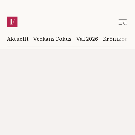
Aktuellt
Veckans Fokus
Val 2026
Krönikor
K