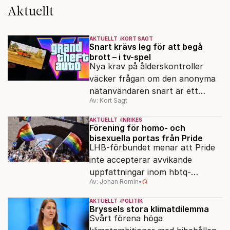
Aktuellt
AKTUELLT
KORT SAGT
Snart krävs leg för att begå
brott – i tv-spel
Nya krav på ålderskontroller
väcker frågan om den anonyma
nätanvändaren snart är ett
Av: Kort Sagt
minne blott.
AKTUELLT
INRIKES
Förening för homo- och
bisexuella portas från Pride
LHB-förbundet menar att Pride
inte accepterar avvikande
uppfattningar inom hbtq-
Av: Johan Romin
•
rörelsen. "Vi har inga problem
med transpersoner", säger
AKTUELLT
POLITIK
ordföranden Linn Saarinen.
Bryssels stora klimatdilemma
Svårt förena höga