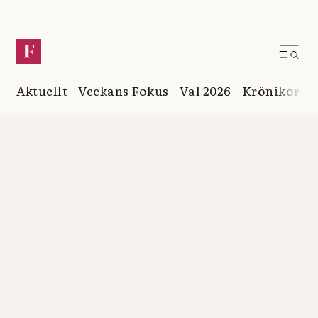
Aktuellt
Veckans Fokus
Val 2026
Krönikor
K