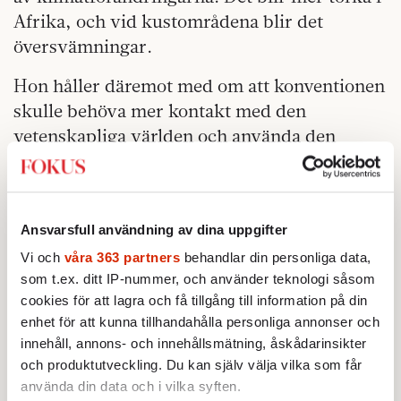
Afrika, och vid kustområdena blir det
översvämningar.
Hon håller däremot med om att konventionen
skulle behöva mer kontakt med den
vetenskapliga världen och använda den
senaste forskningen. Den inställningen tycker
hon sig märka även i den relativt nya
ledningen för konventionen.
Ansvarsfull användning av dina uppgifter
– De vill att endast riktiga experter ska delta i
Vi och
våra 363 partners
behandlar din personliga data,
UNCCD:s kommitté för vetenskap och
som t.ex. ditt IP-nummer, och använder teknologi såsom
teknologi. Alla länder har inte det i dag. De
cookies för att lagra och få tillgång till information på din
har också har hört av sig till mig och sagt att
enhet för att kunna tillhandahålla personliga annonser och
innehåll, annons- och innehållsmätning, åskådarinsikter
de efterlyser en expert som kan vara med och
och produktutveckling. Du kan själv välja vilka som får
stärka kontakterna med den vetenskapliga
använda din data och i vilka syften.
världen. Det ser jag som ett tecken på att de