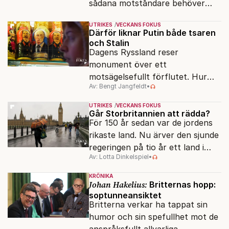
sådana motståndare behöver
presidenten knappt några
UTRIKES
VECKANS FOKUS
vänner.
Därför liknar Putin både tsaren
och Stalin
Dagens Ryssland reser
monument över ett
motsägelsefullt förflutet. Hur
Av: Bengt Jangfeldt
•
kunde två revolutioner förändra
hela samhället – utan att rubba
UTRIKES
VECKANS FOKUS
den ryska statsidén?
Går Storbritannien att rädda?
För 150 år sedan var de jordens
rikaste land. Nu ärver den sjunde
regeringen på tio år ett land i
Av: Lotta Dinkelspiel
•
politiskt och ekonomiskt kaos.
KRÖNIKA
Johan Hakelius:
Britternas hopp:
soptunneansiktet
Britterna verkar ha tappat sin
humor och sin spefullhet mot de