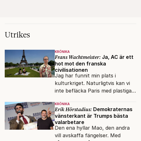
Utrikes
KRÖNIKA
Frans Wachtmeister:
Ja, AC är ett
hot mot den franska
civilisationen
Jag har funnit min plats i
kulturkriget. Naturligtvis kan vi
inte befläcka Paris med plastiga
klossar från Panasonic.
KRÖNIKA
Erik Hörstadius:
Demokraternas
vänsterkant är Trumps bästa
valarbetare
Den ena hyllar Mao, den andra
vill avskaffa fängelser. Med