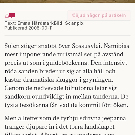
Bjud någon på artikeln
Text: Emma Härdmark
Bild: Scanpix
Publicerad 2008-09-11
Solen stiger snabbt över Sossusvlei. Namibias
mest imponerande turistmål ser på avstånd
precis ut som i guideböckerna. Den intensivt
röda sanden breder ut sig åt alla håll och
kastar dramatiska skuggor i gryningen.
Genom de nedvevade bilrutorna letar sig
sandkorn oundvikligt in mellan tänderna. De
tysta besökarna får vad de kommit för: öken.
Men allteftersom de fyrhjulsdrivna jeeparna
tränger djupare in i det torra landskapet
tilltar sorlet. Albert, en av guiderna som