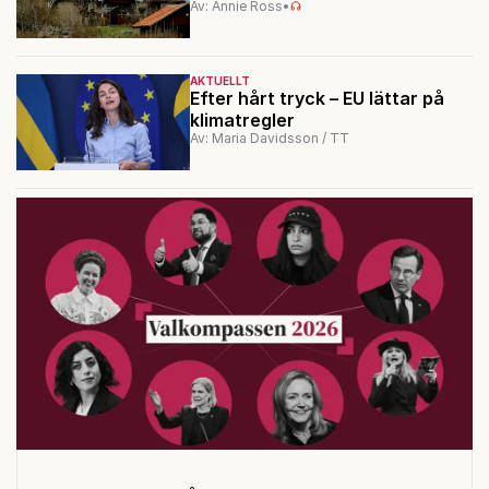
Av: Annie Ross
•
AKTUELLT
Efter hårt tryck – EU lättar på
klimatregler
Av: Maria Davidsson / TT