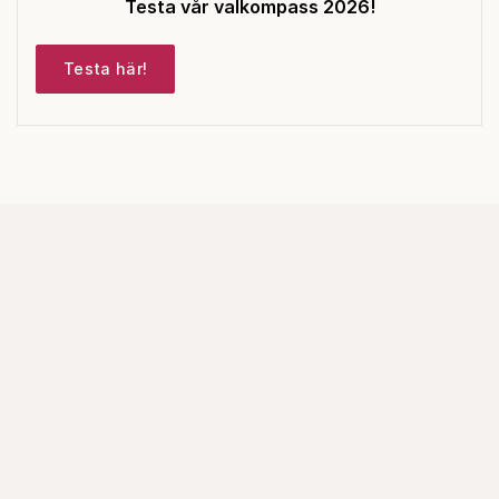
Testa vår valkompass 2026!
Testa här!