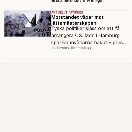
anspråksfullt allvarliga.
AKTUELLT
UTRIKES
Motståndet växer mot
jättemästerskapen
Tyska politiker slåss om att få
arrangera OS. Men i Hamburg
sparkar invånarna bakut – precis
Av: Dennis Jörnmark
•
som de gjort tidigare i Paris,
Vancouver och Los Angeles.