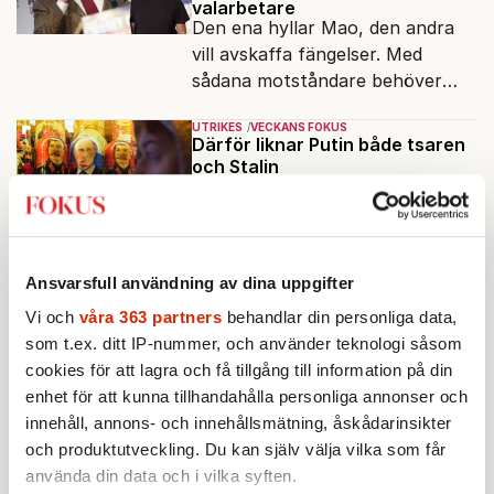
valarbetare
Den ena hyllar Mao, den andra
vill avskaffa fängelser. Med
sådana motståndare behöver
presidenten knappt några
UTRIKES
VECKANS FOKUS
vänner.
Därför liknar Putin både tsaren
och Stalin
Dagens Ryssland reser
monument över ett
motsägelsefullt förflutet. Hur
Av: Bengt Jangfeldt
•
kunde två revolutioner förändra
Ansvarsfull användning av dina uppgifter
hela samhället – utan att rubba
UTRIKES
VECKANS FOKUS
den ryska statsidén?
Går Storbritannien att rädda?
Vi och
våra 363 partners
behandlar din personliga data,
För 150 år sedan var de jordens
som t.ex. ditt IP-nummer, och använder teknologi såsom
rikaste land. Nu ärver den sjunde
cookies för att lagra och få tillgång till information på din
regeringen på tio år ett land i
enhet för att kunna tillhandahålla personliga annonser och
Av: Lotta Dinkelspiel
•
politiskt och ekonomiskt kaos.
innehåll, annons- och innehållsmätning, åskådarinsikter
och produktutveckling. Du kan själv välja vilka som får
KRÖNIKA
Johan Hakelius:
Britternas hopp:
använda din data och i vilka syften.