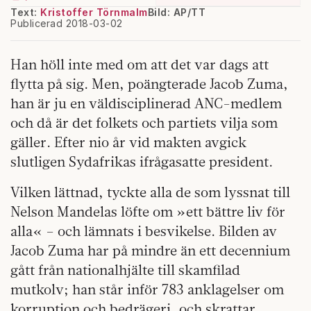
Text:
Kristoffer Törnmalm
Bild: AP/TT
Publicerad 2018-03-02
Han höll inte med om att det var dags att
flytta på sig. Men, poängterade Jacob Zuma,
han är ju en väldisciplinerad ANC-medlem
och då är det folkets och partiets vilja som
gäller. Efter nio år vid makten avgick
slutligen Sydafrikas ifrågasatte president.
Vilken lättnad, tyckte alla de som lyssnat till
Nelson Mandelas löfte om »ett bättre liv för
alla« – och lämnats i besvikelse. Bilden av
Jacob Zuma har på mindre än ett decennium
gått från nationalhjälte till skamfilad
mutkolv; han står inför 783 anklagelser om
korruption och bedrägeri, och skrattar