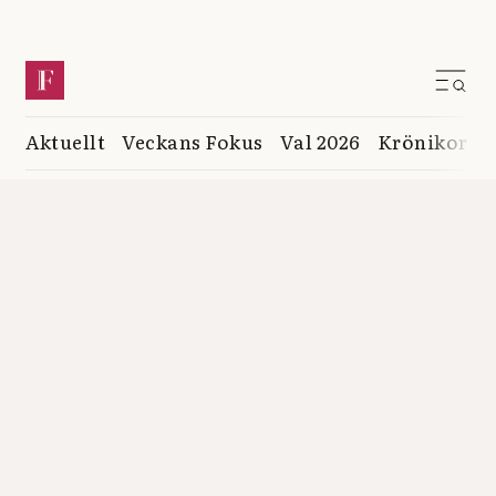
Aktuellt
Veckans Fokus
Val 2026
Krönikor
K