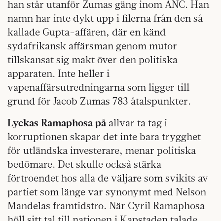
han står utanför Zumas gäng inom ANC. Han
namn har inte dykt upp i filerna från den så
kallade Gupta-affären, där en känd
sydafrikansk affärsman genom mutor
tillskansat sig makt över den politiska
apparaten. Inte heller i
vapenaffärsutredningarna som ligger till
grund för Jacob Zumas 783 åtalspunkter.
Lyckas Ramaphosa på
allvar ta tag i
korruptionen skapar det inte bara trygghet
för utländska investerare, menar politiska
bedömare. Det skulle också stärka
förtroendet hos alla de väljare som svikits av
partiet som länge var synonymt med Nelson
Mandelas framtidstro. När Cyril Ramaphosa
höll sitt tal till nationen i Kapstaden talade