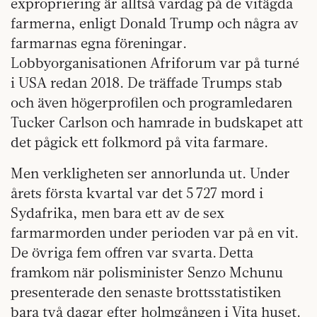
expropriering är alltså vardag på de vitägda
farmerna, enligt Donald Trump och några av
farmarnas egna föreningar.
Lobbyorganisationen Afriforum var på turné
i USA redan 2018. De träffade Trumps stab
och även högerprofilen och programledaren
Tucker Carlson och hamrade in budskapet att
det pågick ett folkmord på vita farmare.
Men verkligheten ser annorlunda ut. Under
årets första kvartal var det 5 727 mord i
Sydafrika, men bara ett av de sex
farmarmorden under perioden var på en vit.
De övriga fem offren var svarta. Detta
framkom när polisminister Senzo Mchunu
presenterade den senaste brottsstatistiken
bara två dagar efter holmgången i Vita huset.