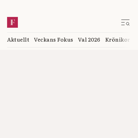
Aktuellt
Veckans Fokus
Val 2026
Krönikor
K