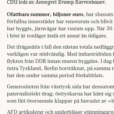
CDU leds av Annegret Kramp Karrenbauer.
Ofattbara summor, biljoner euro,
har slussats 
förfallna innerstäder har renoverats och blivit
har byggts, järnvägar har rustats upp. När 30-
i höst är tonläget ändå ett annat än tidigare.
Det ifrågasätts i fall den nästan totala nedlä
verkligen var nödvändig. Med industridöden f
flykten från DDR innan muren byggdes. I dag b
östra Tyskland, Berlin borträknat, på samma n
har den under samma period fördubblats.
Generositeten från västtysk sida har dessutom
paternalistiskt drag; östtyskarna har känt s
som fått överseende klappar på huvudet av »
AFD artikulerar och underblåser stämningarn