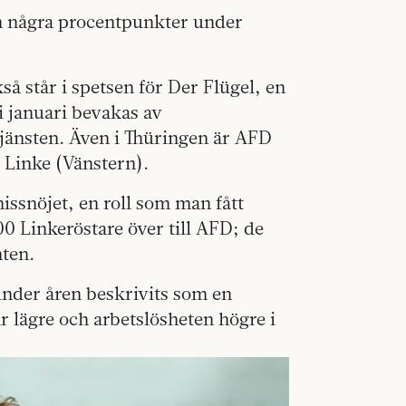
ån några procentpunkter under
å står i spetsen för Der Flügel, en
i januari bevakas av
tjänsten. Även i Thüringen är AFD
ie Linke (Vänstern).
missnöjet, en roll som man fått
00 Linkeröstare över till AFD; de
nten.
nder åren beskrivits som en
 lägre och arbetslösheten högre i