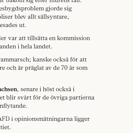
lesbygdsproblem gjorde sig
iser blev allt sällsyntare,
esades ut.
er var att tillsätta en kommission
anden i hela landet.
frammarsch; kanske också för att
re och är präglat av de 70 år som
Sachsen
, senare i höst också i
t blir svårt för de övriga partierna
inflytande.
r AFD i opinionsmätningarna ligger
tiet.