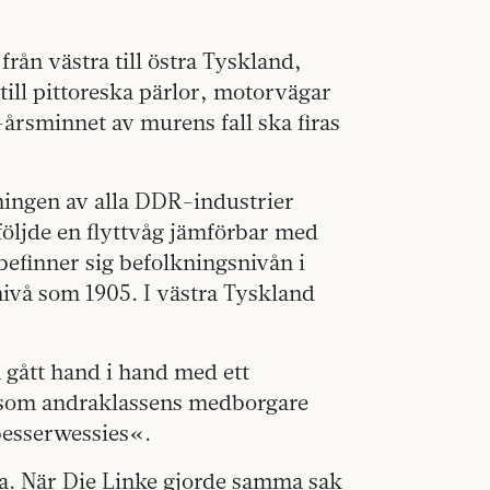
från västra till östra Tyskland,
 till pittoreska pärlor, motorvägar
årsminnet av murens fall ska firas
ggningen av alla DDR-industrier
öljde en flyttvåg jämförbar med
efinner sig befolkningsnivån i
ivå som 1905. I västra Tyskland
 gått hand i hand med ett
ig som andraklassens medborgare
besserwessies«.
a. När Die Linke gjorde samma sak