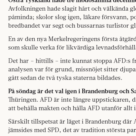
Avfolkningen hade slagit hårt och välkända g
påminda; skolor slog igen, läkare försvann, pol
bredbandet var segt och bussarnas turlistor gl
En av den nya Merkelregeringens första åtgärd
som skulle verka för likvärdiga levnadsförhåll
Det har – hittills – inte kunnat stoppa AFD:s 
analysen var för grund, missnöjet sitter djupa
gått sedan de två tyska staterna bildades.
På söndag är det val igen i Brandenburg och 
Thüringen. AFD är inte längre uppstickaren, de
att behålla makten och hålla AFD utanför allt 
Särskilt tillspetsat är läget i Brandenburg dä
jämsides med SPD, det av tradition största par