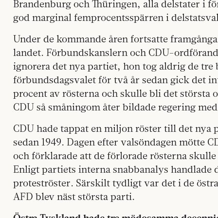
Brandenburg och Thüringen, alla delstater i 
god marginal femprocentsspärren i delstatsval
Under de kommande åren fortsatte framgångarn
landet. Förbundskanslern och CDU-ordförande
ignorera det nya partiet, hon tog aldrig de tre
förbundsdagsvalet för två år sedan gick det in
procent av rösterna och skulle bli det största 
CDU så småningom åter bildade regering med
CDU hade tappat en miljon röster till det nya p
sedan 1949. Dagen efter valsöndagen mötte 
och förklarade att de förlorade rösterna skull
Enligt partiets interna snabbanalys handlade
proteströster. Särskilt tydligt var det i de öst
AFD blev näst största parti.
Östra Tyskland hade tre mödosamma decenni