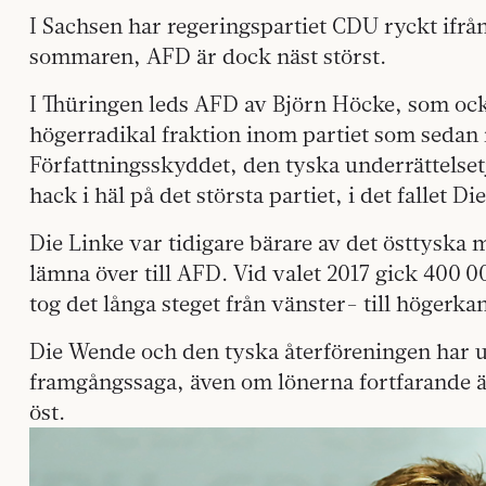
I Sachsen har regeringspartiet CDU ryckt ifr
sommaren, AFD är dock näst störst.
I Thüringen leds AFD av Björn Höcke, som ocks
högerradikal fraktion inom partiet som sedan 
Författningsskyddet, den tyska underrättelse
hack i häl på det största partiet, i det fallet D
Die Linke var tidigare bärare av det östtyska 
lämna över till AFD. Vid valet 2017 gick 400 0
tog det långa steget från vänster- till högerka
Die Wende och den tyska återföreningen har u
framgångssaga, även om lönerna fortfarande är
öst.