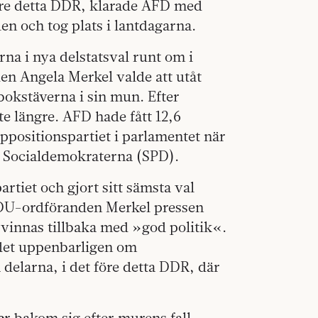
före detta DDR, klarade AFD med
en och tog plats i lantdagarna.
a i nya delstatsval runt om i
n Angela Merkel valde att utåt
 bokstäverna i sin mun. Efter
te längre. AFD hade fått 12,6
oppositionspartiet i parlamentet när
 Socialdemokraterna (SPD).
artiet och gjort sitt sämsta val
CDU-ordföranden Merkel pressen
e vinnas tillbaka med »god politik«.
 det uppenbarligen om
ra delarna, i det före detta DDR, där
e
r bakom sig efter murens fall.