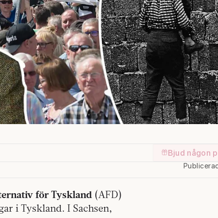
Bjud någon p
Publicera
ternativ för Tyskland
(AFD)
ar i Tyskland. I Sachsen,