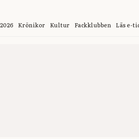
 2026
Krönikor
Kultur
Fackklubben
Läs e-t