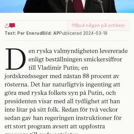
Bjud någon på artikeln
Text: Per Enerud
Bild: AP
Publicerad 2024-03-19
D
en ryska valmyndigheten levererade
enligt beställningen smickersiffror
till Vladimir Putin; en
jordskredsseger med nästan 88 procent av
rösterna. Det har naturligtvis ingenting att
göra med ryska folkets syn på Putin, och
presidenten visar med all tydlighet att han
inte litar på sitt folk. Redan för två veckor
sedan gav han regeringen instruktioner för
ett stort program avsett att uppfostra