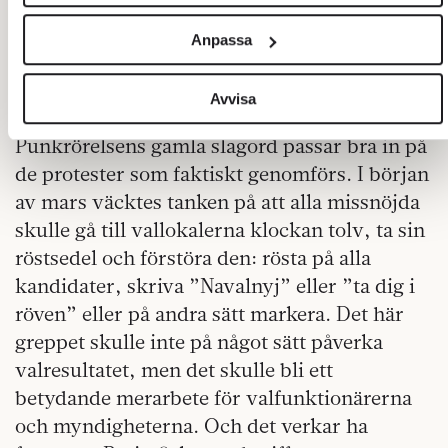
Vi använder enhetsidentifierare för att anpassa innehållet
igenom blockeringarna. Ryskan har ett
och annonserna till användarna, tillhandahålla funktioner för
Anpassa
begrepp för ett förtroligt samtal med
sociala medier och analysera vår trafik. Vi vidarebefordrar
människor man litar på: ”ett kökssamtal”.
även sådana identifierare och annan information från din
enhet till de sociala medier och annons- och analysföretag
Avvisa
”Du har inte en chans – ta den!”
som vi samarbetar med. Dessa kan i sin tur kombinera
Punkrörelsens gamla slagord passar bra in på
informationen med annan information som du har
tillhandahållit eller som de har samlat in när du har använt
de protester som faktiskt genomförs. I början
deras tjänster.
av mars väcktes tanken på att alla missnöjda
Om du vill läsa mer om hur vi hanterar personuppgifter kan
skulle gå till vallokalerna klockan tolv, ta sin
du göra det
här
.
röstsedel och förstöra den: rösta på alla
kandidater, skriva ”Navalnyj” eller ”ta dig i
röven” eller på andra sätt markera. Det här
greppet skulle inte på något sätt påverka
valresultatet, men det skulle bli ett
betydande merarbete för valfunktionärerna
och myndigheterna. Och det verkar ha