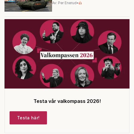
Av: Per Enerud
•
Testa vår valkompass 2026!
Testa här!