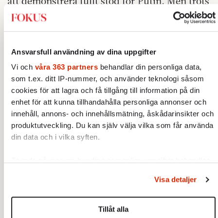
att demonstrera fullt stöd för Putin. Men trots
att Putin tillskrevs nio av tio röster i helgens
ceremoniella val, vill han ändå uppfostra sitt
folk.
Ansvarsfull användning av dina uppgifter
För människorna i Ryssland är genuint
Vi och
våra 363 partners
behandlar din personliga data,
olydiga. Även de som hycklar lojalitet, söker
som t.ex. ditt IP-nummer, och använder teknologi såsom
sig till andra kanaler för den samhällsdebatt
cookies för att lagra och få tillgång till information på din
enhet för att kunna tillhandahålla personliga annonser och
som har trängts ut från medierna. Debattörer
innehåll, annons- och innehållsmätning, åskådarinsikter och
tystas, fängslas och drivs i exil, men debatten
produktutveckling. Du kan själv välja vilka som får använda
tystnar inte. Sociala medier har blivit en
din data och i vilka syften.
kanal för ifrågasättande av Kremls sanningar;
dissidenter i exil når stor publik i Ryssland
Ta reda på mer om hur dina personliga uppgifter behandlas
genom Telegram, YouTube och Zoom. Staten
och ställ in dina preferenser i
detaljsektionen
. Du kan
Visa detaljer
ändra eller dra tillbaka ditt samtycke när som helst från
anstränger sig till det yttersta för att blockera
cookie-förklaringen.
kanalerna, men publiken i Ryssland har blivit
Tillåt alla
skicklig på att använda VPN och ta sig