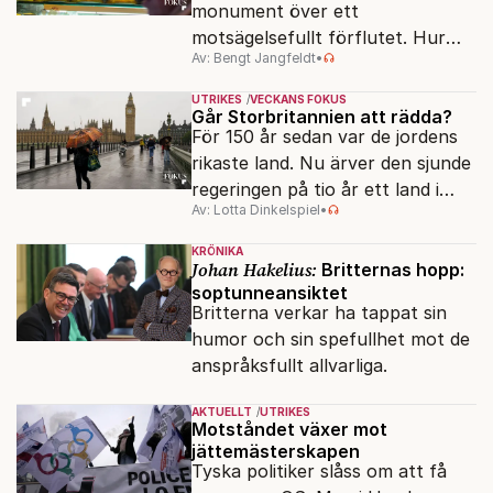
monument över ett
motsägelsefullt förflutet. Hur
Av: Bengt Jangfeldt
•
kunde två revolutioner förändra
hela samhället – utan att rubba
UTRIKES
VECKANS FOKUS
den ryska statsidén?
Går Storbritannien att rädda?
För 150 år sedan var de jordens
rikaste land. Nu ärver den sjunde
regeringen på tio år ett land i
Av: Lotta Dinkelspiel
•
politiskt och ekonomiskt kaos.
KRÖNIKA
Johan Hakelius:
Britternas hopp:
soptunneansiktet
Britterna verkar ha tappat sin
humor och sin spefullhet mot de
anspråksfullt allvarliga.
AKTUELLT
UTRIKES
Motståndet växer mot
jättemästerskapen
Tyska politiker slåss om att få