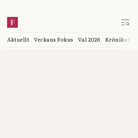
Aktuellt
Veckans Fokus
Val 2026
Krönikor
K