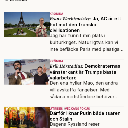
KRÖNIKA
Frans Wachtmeister:
Ja, AC är ett
hot mot den franska
civilisationen
Jag har funnit min plats i
kulturkriget. Naturligtvis kan vi
inte befläcka Paris med plastiga
klossar från Panasonic.
KRÖNIKA
Erik Hörstadius:
Demokraternas
vänsterkant är Trumps bästa
valarbetare
Den ena hyllar Mao, den andra
vill avskaffa fängelser. Med
sådana motståndare behöver
presidenten knappt några
UTRIKES
VECKANS FOKUS
vänner.
Därför liknar Putin både tsaren
och Stalin
Dagens Ryssland reser