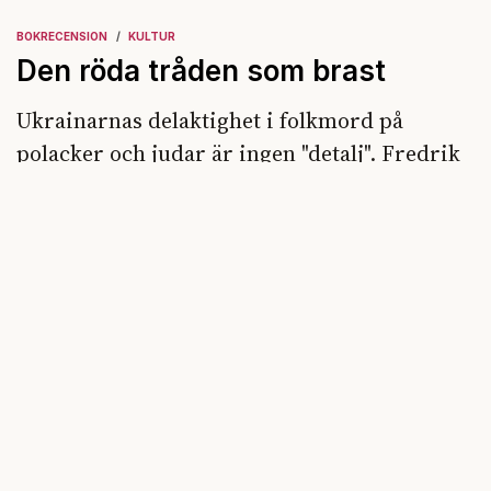
BOKRECENSION
KULTUR
Den röda tråden som brast
Ukrainarnas delaktighet i folkmord på
polacker och judar är ingen "detalj". Fredrik
Segerfeldts iver att skildra den ryska
imperialismen leder till en förenklad bild av
historien.