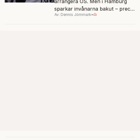
arrangera OS. Men i Hamburg
sparkar invånarna bakut – precis
Av: Dennis Jörnmark
•
som de gjort tidigare i Paris,
Vancouver och Los Angeles.