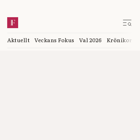
Aktuellt
Veckans Fokus
Val 2026
Krönikor
K