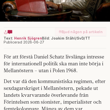
Bjud någon på artikeln
Text:
Henrik Sjögren
Bild: Joakim Ståhl/SvD/TT
Publicerad 2026-06-27
För att förstå Daniel Schatz livslånga intresse
för internationell politik ska man inte börja i
Mellanöstern – utan i Polen 1968.
Det var då den kommunistiska regimen, efter
sexdagarskriget i Mellanöstern, pekade ut
landets kvarvarande överlevande från
Förintelsen som sionister, imperialister och
femtekolonnare. Många av dem var