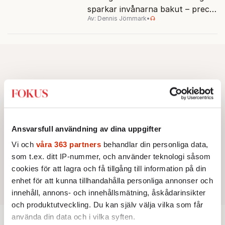
sparkar invånarna bakut – precis
Av: Dennis Jörnmark
•
som de gjort tidigare i Paris,
Vancouver och Los Angeles.
Ansvarsfull användning av dina uppgifter
Vi och
våra 363 partners
behandlar din personliga data,
som t.ex. ditt IP-nummer, och använder teknologi såsom
cookies för att lagra och få tillgång till information på din
enhet för att kunna tillhandahålla personliga annonser och
innehåll, annons- och innehållsmätning, åskådarinsikter
och produktutveckling. Du kan själv välja vilka som får
använda din data och i vilka syften.