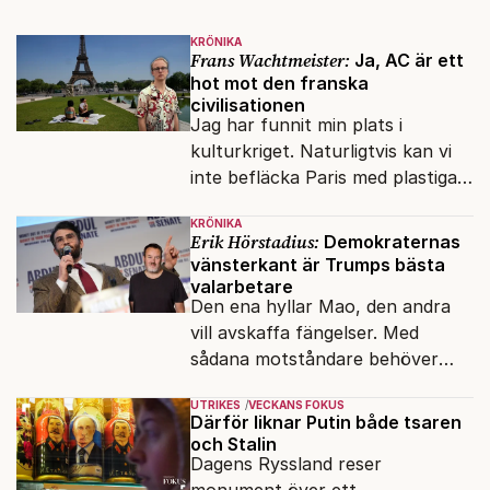
KRÖNIKA
Frans Wachtmeister:
Ja, AC är ett
hot mot den franska
civilisationen
Jag har funnit min plats i
kulturkriget. Naturligtvis kan vi
inte befläcka Paris med plastiga
klossar från Panasonic.
KRÖNIKA
Erik Hörstadius:
Demokraternas
vänsterkant är Trumps bästa
valarbetare
Den ena hyllar Mao, den andra
vill avskaffa fängelser. Med
sådana motståndare behöver
presidenten knappt några
UTRIKES
VECKANS FOKUS
vänner.
Därför liknar Putin både tsaren
och Stalin
Dagens Ryssland reser
monument över ett