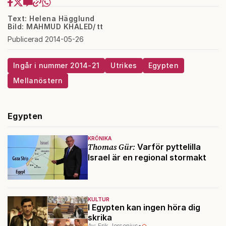
Text: Helena Hägglund
Bild: MAHMUD KHALED/ tt
Publicerad 2014-05-26
Ingår i nummer 2014-21
Utrikes
Egypten
Mellanöstern
Egypten
KRÖNIKA
Thomas Gür:
Varför pyttelilla
Israel är en regional stormakt
KULTUR
I Egypten kan ingen höra dig
skrika
Av: Erik Jersenius
•