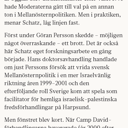
hade Moderaterna gått till val på en annan
ton i Mellanösternpolitiken. Men i praktiken,
menar Schatz, låg linjen fast.
Först under Göran Persson skedde – möjligen
något överraskande – ett brott. Det är också
här Schatz eget forskningsarbete en gång
började. Hans doktorsavhandling handlade
om just Perssons försök att vrida svensk
Mellanösternpolitik i en mer Israelvänlig
riktning åren 1999–2001 och den
efterföljande roll Sverige kom att spela som
facilitator för hemliga israelisk-palestinska
fredsförhandlingar på Harpsund.
Men fönstret blev kort. När Camp David-
förhandlingarna havererade (år 2000 efter