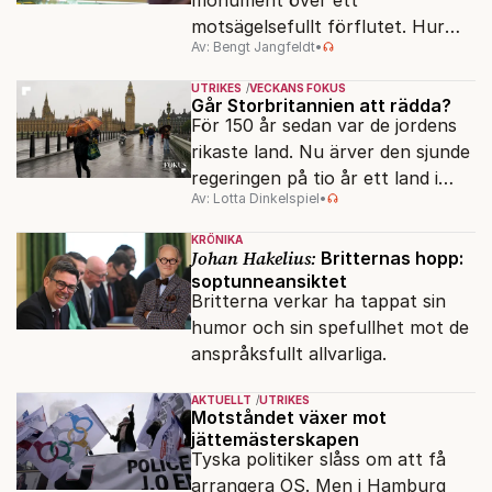
motsägelsefullt förflutet. Hur
Av: Bengt Jangfeldt
•
kunde två revolutioner förändra
hela samhället – utan att rubba
UTRIKES
VECKANS FOKUS
den ryska statsidén?
Går Storbritannien att rädda?
För 150 år sedan var de jordens
rikaste land. Nu ärver den sjunde
regeringen på tio år ett land i
Av: Lotta Dinkelspiel
•
politiskt och ekonomiskt kaos.
KRÖNIKA
Johan Hakelius:
Britternas hopp:
soptunneansiktet
Britterna verkar ha tappat sin
humor och sin spefullhet mot de
anspråksfullt allvarliga.
AKTUELLT
UTRIKES
Motståndet växer mot
jättemästerskapen
Tyska politiker slåss om att få
arrangera OS. Men i Hamburg