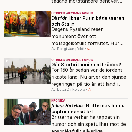
sådana motståndare behöver
presidenten knappt några
UTRIKES
VECKANS FOKUS
vänner.
Därför liknar Putin både tsaren
och Stalin
Dagens Ryssland reser
monument över ett
motsägelsefullt förflutet. Hur
Av: Bengt Jangfeldt
•
kunde två revolutioner förändra
hela samhället – utan att rubba
UTRIKES
VECKANS FOKUS
den ryska statsidén?
Går Storbritannien att rädda?
För 150 år sedan var de jordens
rikaste land. Nu ärver den sjunde
regeringen på tio år ett land i
Av: Lotta Dinkelspiel
•
politiskt och ekonomiskt kaos.
KRÖNIKA
Johan Hakelius:
Britternas hopp:
soptunneansiktet
Britterna verkar ha tappat sin
humor och sin spefullhet mot de
anspråksfullt allvarliga.