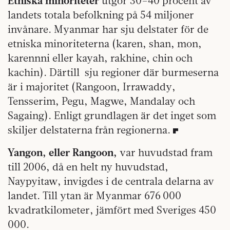
Etniska minoriteter
utgör 30–40 procent av
landets totala befolkning på 54 miljoner
invånare. Myanmar har sju delstater för de
etniska minoriteterna (karen, shan, mon,
karennni eller kayah, rakhine, chin och
kachin). Därtill sju regioner där burmeserna
är i majoritet (Rangoon, Irrawaddy,
Tensserim, Pegu, Magwe, Mandalay och
Sagaing). Enligt grundlagen är det inget som
skiljer delstaterna från regionerna.
Yangon, eller Rangoon,
var huvudstad fram
till 2006, då en helt ny huvudstad,
Naypyitaw, invigdes i de centrala delarna av
landet. Till ytan är Myanmar 676 000
kvadratkilometer, jämfört med Sveriges 450
000.