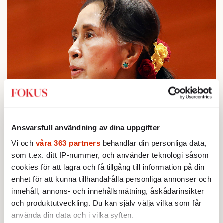
Ansvarsfull användning av dina uppgifter
Vi och
våra 363 partners
behandlar din personliga data,
som t.ex. ditt IP-nummer, och använder teknologi såsom
cookies för att lagra och få tillgång till information på din
enhet för att kunna tillhandahålla personliga annonser och
Aung San Suu Kyi. Foto: Aung Shine Oo/AP
innehåll, annons- och innehållsmätning, åskådarinsikter
och produktutveckling. Du kan själv välja vilka som får
Men Suu Kyi höjde inte ens rösten för att
använda din data och i vilka syften.