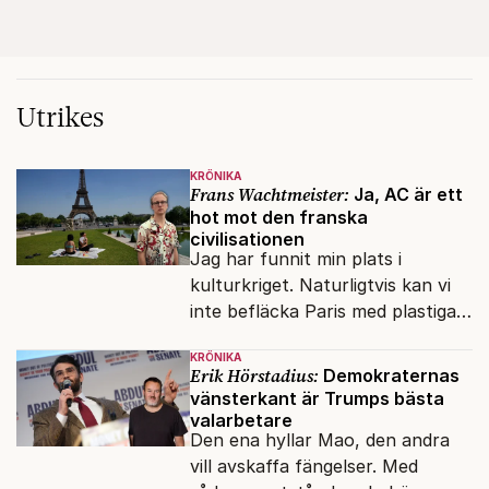
Utrikes
KRÖNIKA
Frans Wachtmeister:
Ja, AC är ett
hot mot den franska
civilisationen
Jag har funnit min plats i
kulturkriget. Naturligtvis kan vi
inte befläcka Paris med plastiga
klossar från Panasonic.
KRÖNIKA
Erik Hörstadius:
Demokraternas
vänsterkant är Trumps bästa
valarbetare
Den ena hyllar Mao, den andra
vill avskaffa fängelser. Med