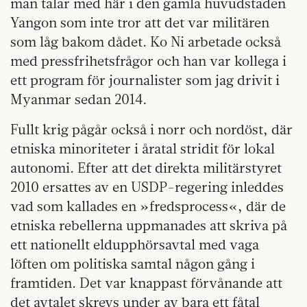
man talar med här i den gamla huvudstaden
Yangon som inte tror att det var militären
som låg bakom dådet. Ko Ni arbetade också
med pressfrihetsfrågor och han var kollega i
ett program för journalister som jag drivit i
Myanmar sedan 2014.
Fullt krig pågår också i norr och nordöst, där
etniska minoriteter i åratal stridit för lokal
autonomi. Efter att det direkta militärstyret
2010 ersattes av en USDP-regering inleddes
vad som kallades en »fredsprocess«, där de
etniska rebel­lerna uppmanades att skriva på
ett nationellt eldupphörsavtal med vaga
löften om politiska samtal någon gång i
framtiden. Det var knappast förvånande att
det avtalet skrevs under av bara ett fåtal