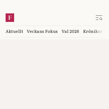
Aktuellt
Veckans Fokus
Val 2026
Krönikor
K