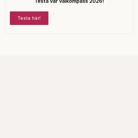
Testa vår valkompass 2026!
Testa här!